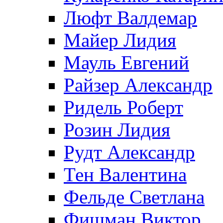
Люфт Валдемaр
Майер Лидия
Мауль Евгений
Райзер Александр
Ридель Роберт
Розин Лидия
Рудт Александр
Тен Валентина
Фельде Светлана
Фишман Виктор