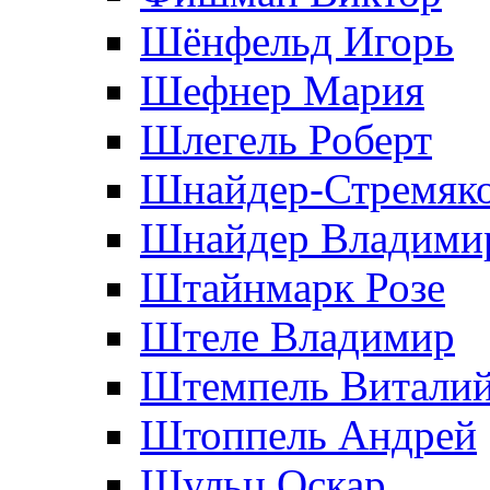
Шёнфельд Игорь
Шефнер Мария
Шлегель Роберт
Шнайдер-Стремяко
Шнайдер Владими
Штайнмарк Розe
Штеле Владимир
Штемпель Витали
Штоппель Андрей
Шульц Оскар