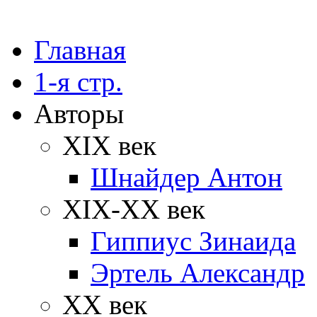
Главная
1-я стр.
Авторы
XIX век
Шнайдер Антон
XIX-XX век
Гиппиус Зинаида
Эртель Александр
XX век