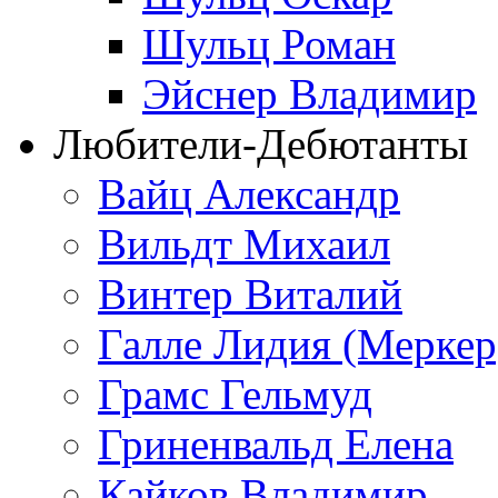
Шульц Роман
Эйснер Владимир
Любители-Дебютанты
Вайц Александр
Вильдт Михаил
Винтер Виталий
Галле Лидия (Меркер
Грамс Гельмуд
Гриненвальд Елена
Кайков Владимир