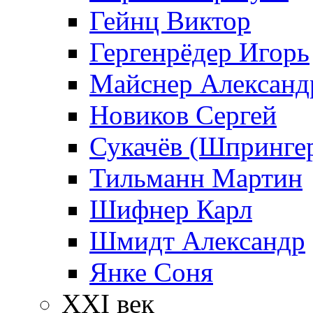
Гейнц Виктор
Гергенрёдер Игорь
Майснер Александ
Новиков Сергей
Сукачёв (Шпрингер
Тильманн Мартин
Шифнер Карл
Шмидт Александр
Янке Соня
XXI век