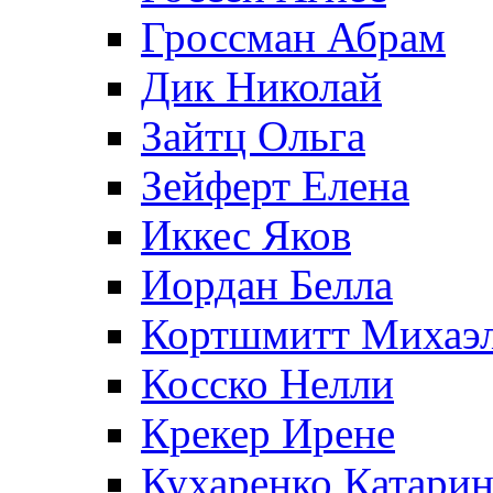
Гроссман Абрам
Дик Николай
Зайтц Ольга
Зейферт Елена
Иккес Яков
Иордан Белла
Кортшмитт Михаэ
Косско Нелли
Крекер Ирене
Кухаренко Катарин