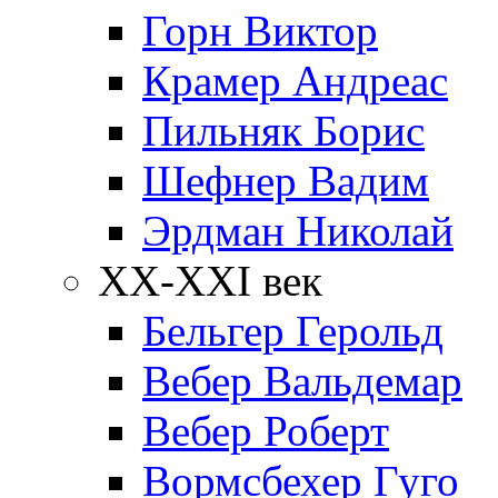
Горн Виктор
Крамер Андреас
Пильняк Борис
Шефнер Вадим
Эрдман Николай
ХХ-XXI век
Бельгер Герольд
Вебер Вальдемар
Вебер Роберт
Вормсбехер Гуго