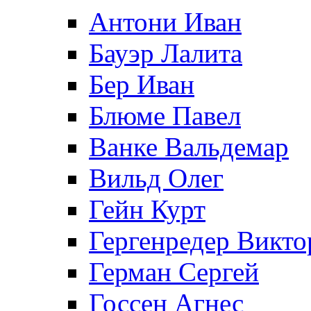
Антони Иван
Бауэр Лалита
Бер Иван
Блюме Павел
Ванке Вальдемар
Вильд Олег
Гейн Курт
Гергенредер Викто
Герман Сергей
Госсен Агнес