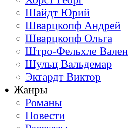
Шайдт Юрий
Шварцкопф Андрей
Шварцкопф Ольга
Штро-Фельхле Вален
Шульц Вальдемар
Экгардт Виктор
Жанры
Романы
Повести