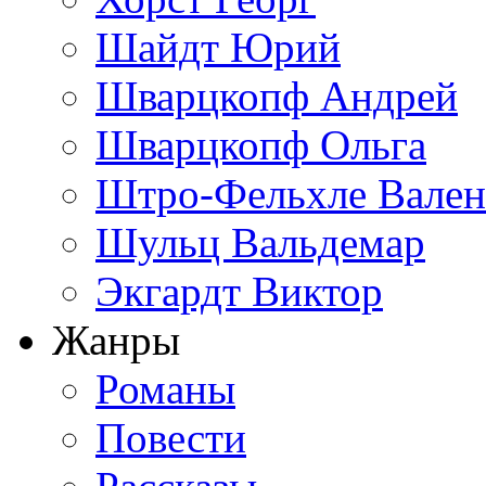
Шайдт Юрий
Шварцкопф Андрей
Шварцкопф Ольга
Штро-Фельхле Вален
Шульц Вальдемар
Экгардт Виктор
Жанры
Романы
Повести