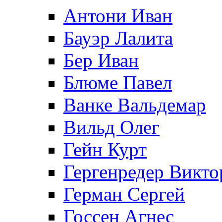
Антони Иван
Бауэр Лалита
Бер Иван
Блюме Павел
Ванке Вальдемар
Вильд Олег
Гейн Курт
Гергенредер Викто
Герман Сергей
Госсен Агнес