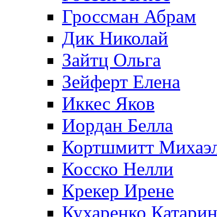
Гроссман Абрам
Дик Николай
Зайтц Ольга
Зейферт Елена
Иккес Яков
Иордан Белла
Кортшмитт Михаэ
Косско Нелли
Крекер Ирене
Кухаренко Катарин