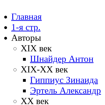
Главная
1-я стр.
Авторы
XIX век
Шнайдер Антон
XIX-XX век
Гиппиус Зинаида
Эртель Александр
XX век