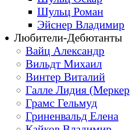
Шульц Роман
Эйснер Владимир
Любители-Дебютанты
Вайц Александр
Вильдт Михаил
Винтер Виталий
Галле Лидия (Меркер
Грамс Гельмуд
Гриненвальд Елена
Кайков Владимир