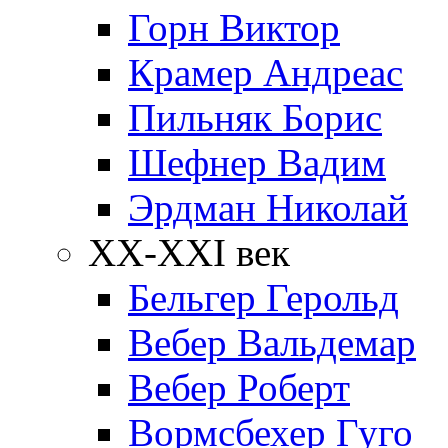
Горн Виктор
Крамер Андреас
Пильняк Борис
Шефнер Вадим
Эрдман Николай
ХХ-XXI век
Бельгер Герольд
Вебер Вальдемар
Вебер Роберт
Вормсбехер Гуго