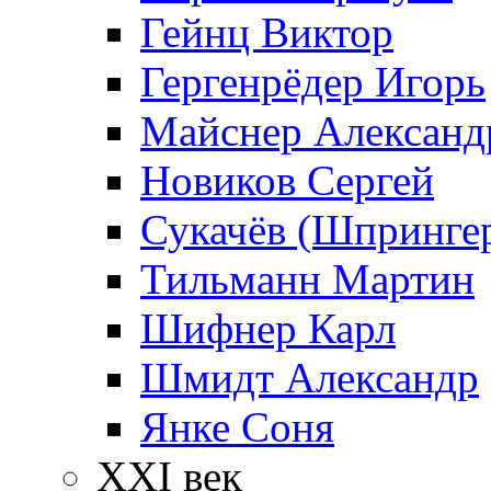
Гейнц Виктор
Гергенрёдер Игорь
Майснер Александ
Новиков Сергей
Сукачёв (Шпрингер
Тильманн Мартин
Шифнер Карл
Шмидт Александр
Янке Соня
XXI век