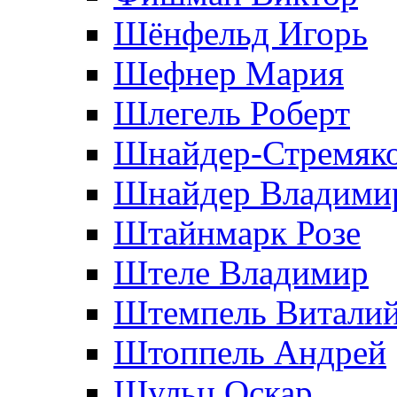
Шёнфельд Игорь
Шефнер Мария
Шлегель Роберт
Шнайдер-Стремяко
Шнайдер Владими
Штайнмарк Розe
Штеле Владимир
Штемпель Витали
Штоппель Андрей
Шульц Оскар