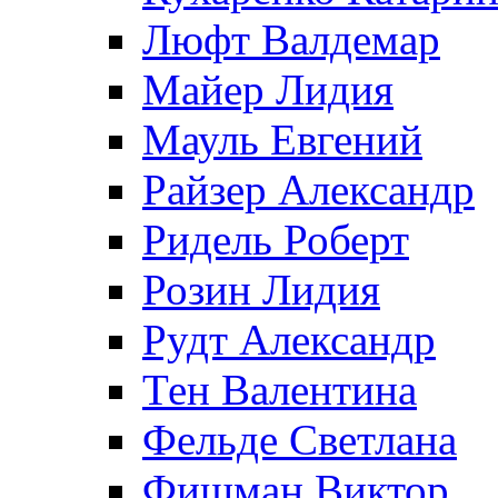
Люфт Валдемaр
Майер Лидия
Мауль Евгений
Райзер Александр
Ридель Роберт
Розин Лидия
Рудт Александр
Тен Валентина
Фельде Светлана
Фишман Виктор