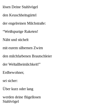
lösen Deine Stahlvögel
den Keuschheitsgürtel
der engelreinen Milchstraße:
“Weißspurige Raketen!
Näht und stichelt
mit eurem silbernen Zwirn
den milchfarbenen Brautschleier
der Weltallheimlichkeit!”
Erdbewohner,
sei sicher:
Über kurz oder lang
werden deine flügellosen
Stahlvögel