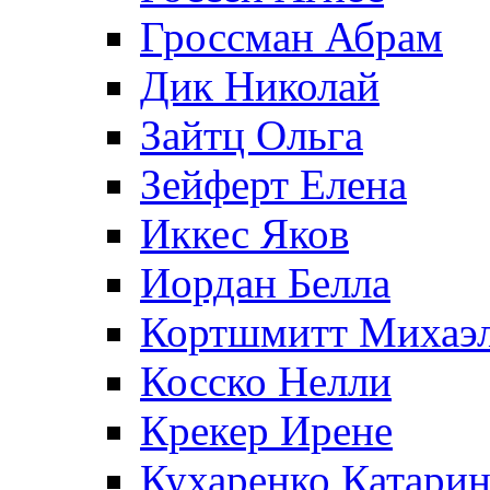
Гроссман Абрам
Дик Николай
Зайтц Ольга
Зейферт Елена
Иккес Яков
Иордан Белла
Кортшмитт Михаэ
Косско Нелли
Крекер Ирене
Кухаренко Катарин