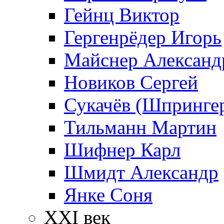
Гейнц Виктор
Гергенрёдер Игорь
Майснер Александ
Новиков Сергей
Сукачёв (Шпрингер
Тильманн Мартин
Шифнер Карл
Шмидт Александр
Янке Соня
XXI век