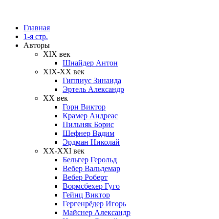
Главная
1-я стр.
Авторы
XIX век
Шнайдер Антон
XIX-XX век
Гиппиус Зинаида
Эртель Александр
XX век
Горн Виктор
Крамер Андреас
Пильняк Борис
Шефнер Вадим
Эрдман Николай
ХХ-XXI век
Бельгер Герольд
Вебер Вальдемар
Вебер Роберт
Вормсбехер Гуго
Гейнц Виктор
Гергенрёдер Игорь
Майснер Александр