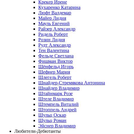
Крекер Ирене
Кухаренко Катарина
Люфт Валдемaр
Майер Лидия
Мауль Евгений
Райзер Александр
Ридель Роберт
Розин Лидия
Рудт Александр
Тен Валентина
Фельде Светлана
Фишман Виктор
Шёнфельд Игорь
Шефнер Мария
Шлегель Роберт
Шнайдер-Стремякова Антонина
Шнайдер Владимир
Штайнмарк Розe
Штеле Владимир
Штемпель Виталий
Штоппель Андрей
Шульц Оскар
Шульц Роман
Эйснер Владимир
Любители-Дебютанты