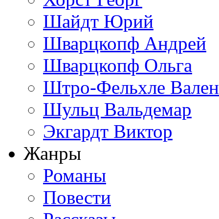
Шайдт Юрий
Шварцкопф Андрей
Шварцкопф Ольга
Штро-Фельхле Вален
Шульц Вальдемар
Экгардт Виктор
Жанры
Романы
Повести