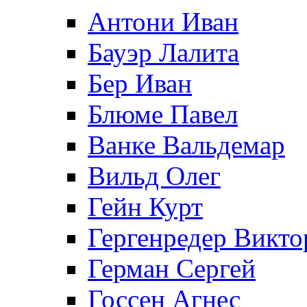
Антони Иван
Бауэр Лалита
Бер Иван
Блюме Павел
Ванке Вальдемар
Вильд Олег
Гейн Курт
Гергенредер Викто
Герман Сергей
Госсен Агнес