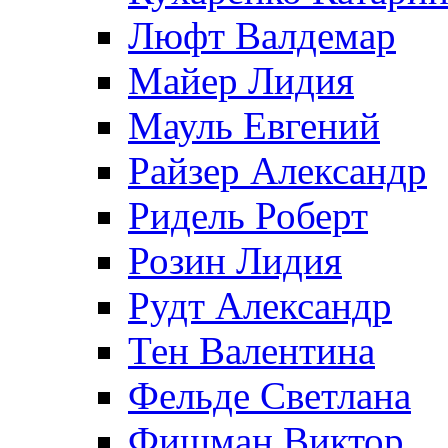
Люфт Валдемaр
Майер Лидия
Мауль Евгений
Райзер Александр
Ридель Роберт
Розин Лидия
Рудт Александр
Тен Валентина
Фельде Светлана
Фишман Виктор