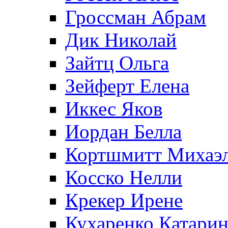
Гроссман Абрам
Дик Николай
Зайтц Ольга
Зейферт Елена
Иккес Яков
Иордан Белла
Кортшмитт Михаэ
Косско Нелли
Крекер Ирене
Кухаренко Катарин