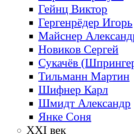
Гейнц Виктор
Гергенрёдер Игорь
Майснер Александ
Новиков Сергей
Сукачёв (Шпрингер
Тильманн Мартин
Шифнер Карл
Шмидт Александр
Янке Соня
XXI век