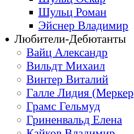
Шульц Роман
Эйснер Владимир
Любители-Дебютанты
Вайц Александр
Вильдт Михаил
Винтер Виталий
Галле Лидия (Меркер
Грамс Гельмуд
Гриненвальд Елена
Кайков Владимир