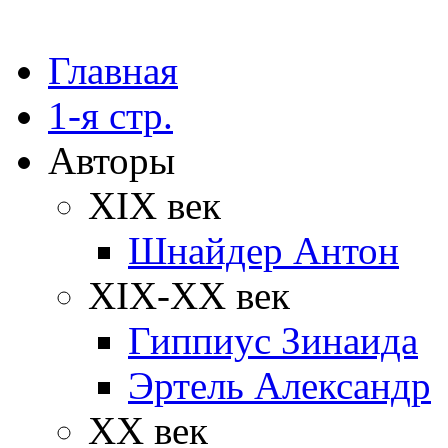
Главная
1-я стр.
Авторы
XIX век
Шнайдер Антон
XIX-XX век
Гиппиус Зинаида
Эртель Александр
XX век