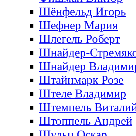
Шёнфельд Игорь
Шефнер Мария
Шлегель Роберт
Шнайдер-Стремяко
Шнайдер Владими
Штайнмарк Розe
Штеле Владимир
Штемпель Витали
Штоппель Андрей
Шульц Оскар