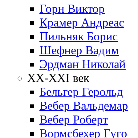
Горн Виктор
Крамер Андреас
Пильняк Борис
Шефнер Вадим
Эрдман Николай
ХХ-XXI век
Бельгер Герольд
Вебер Вальдемар
Вебер Роберт
Вормсбехер Гуго