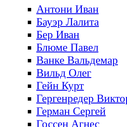
Антони Иван
Бауэр Лалита
Бер Иван
Блюме Павел
Ванке Вальдемар
Вильд Олег
Гейн Курт
Гергенредер Викто
Герман Сергей
Госсен Агнес