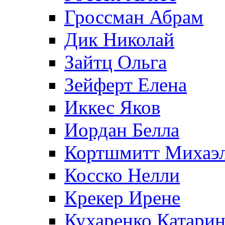
Гроссман Абрам
Дик Николай
Зайтц Ольга
Зейферт Елена
Иккес Яков
Иордан Белла
Кортшмитт Михаэ
Косско Нелли
Крекер Ирене
Кухаренко Катарин