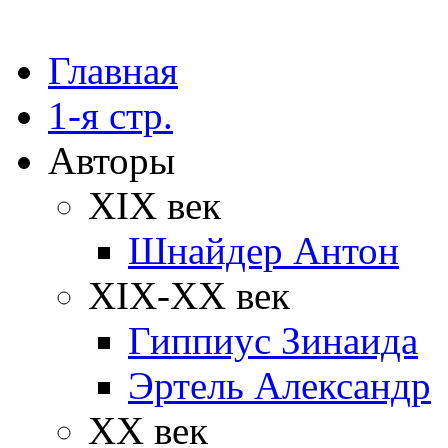
Главная
1-я стр.
Авторы
XIX век
Шнайдер Антон
XIX-XX век
Гиппиус Зинаида
Эртель Александр
XX век