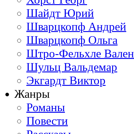
Шайдт Юрий
Шварцкопф Андрей
Шварцкопф Ольга
Штро-Фельхле Вален
Шульц Вальдемар
Экгардт Виктор
Жанры
Романы
Повести