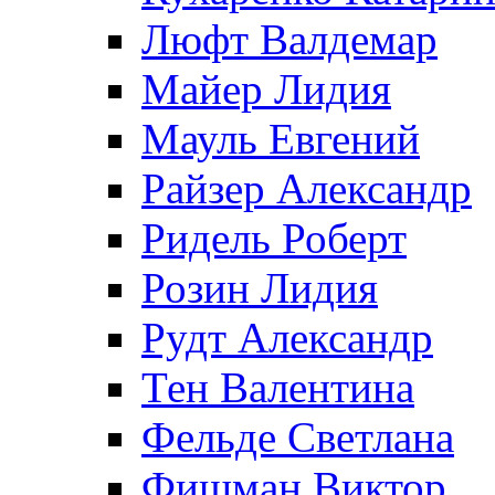
Люфт Валдемaр
Майер Лидия
Мауль Евгений
Райзер Александр
Ридель Роберт
Розин Лидия
Рудт Александр
Тен Валентина
Фельде Светлана
Фишман Виктор