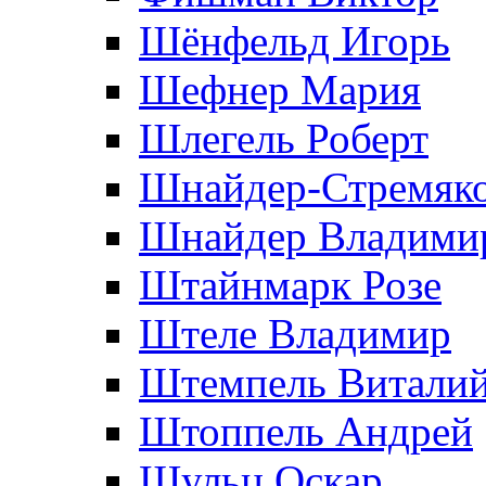
Шёнфельд Игорь
Шефнер Мария
Шлегель Роберт
Шнайдер-Стремяко
Шнайдер Владими
Штайнмарк Розe
Штеле Владимир
Штемпель Витали
Штоппель Андрей
Шульц Оскар