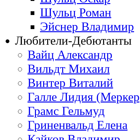
Шульц Роман
Эйснер Владимир
Любители-Дебютанты
Вайц Александр
Вильдт Михаил
Винтер Виталий
Галле Лидия (Меркер
Грамс Гельмуд
Гриненвальд Елена
Кайков Владимир