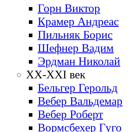
Горн Виктор
Крамер Андреас
Пильняк Борис
Шефнер Вадим
Эрдман Николай
ХХ-XXI век
Бельгер Герольд
Вебер Вальдемар
Вебер Роберт
Вормсбехер Гуго