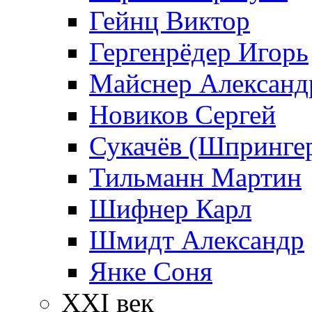
Гейнц Виктор
Гергенрёдер Игорь
Майснер Александ
Новиков Сергей
Сукачёв (Шпрингер
Тильманн Мартин
Шифнер Карл
Шмидт Александр
Янке Соня
XXI век