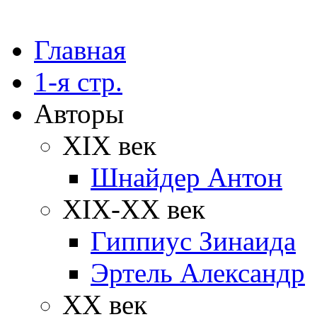
Главная
1-я стр.
Авторы
XIX век
Шнайдер Антон
XIX-XX век
Гиппиус Зинаида
Эртель Александр
XX век