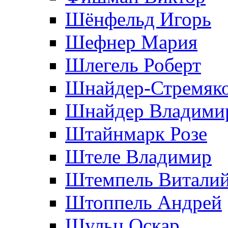
Шёнфельд Игорь
Шефнер Мария
Шлегель Роберт
Шнайдер-Стремяко
Шнайдер Владими
Штайнмарк Розe
Штеле Владимир
Штемпель Витали
Штоппель Андрей
Шульц Оскар