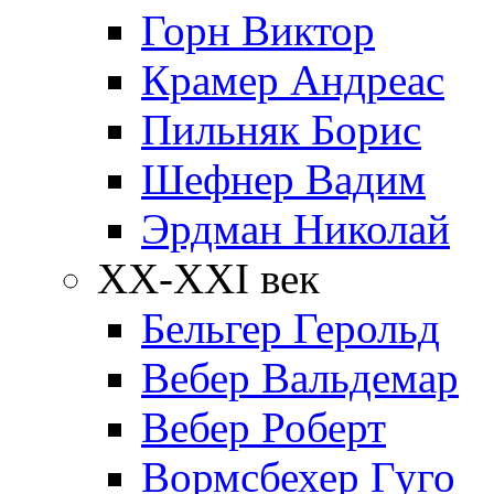
Горн Виктор
Крамер Андреас
Пильняк Борис
Шефнер Вадим
Эрдман Николай
ХХ-XXI век
Бельгер Герольд
Вебер Вальдемар
Вебер Роберт
Вормсбехер Гуго