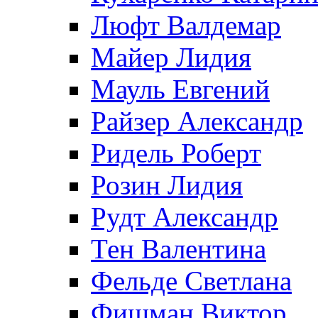
Люфт Валдемaр
Майер Лидия
Мауль Евгений
Райзер Александр
Ридель Роберт
Розин Лидия
Рудт Александр
Тен Валентина
Фельде Светлана
Фишман Виктор