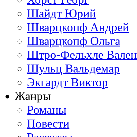
Шайдт Юрий
Шварцкопф Андрей
Шварцкопф Ольга
Штро-Фельхле Вален
Шульц Вальдемар
Экгардт Виктор
Жанры
Романы
Повести