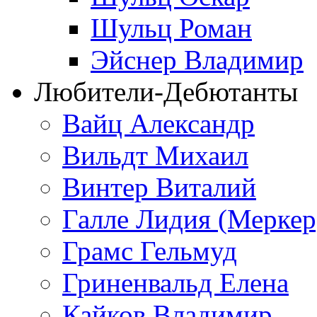
Шульц Роман
Эйснер Владимир
Любители-Дебютанты
Вайц Александр
Вильдт Михаил
Винтер Виталий
Галле Лидия (Меркер
Грамс Гельмуд
Гриненвальд Елена
Кайков Владимир