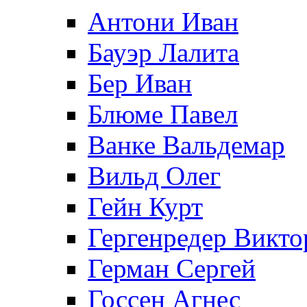
Антони Иван
Бауэр Лалита
Бер Иван
Блюме Павел
Ванке Вальдемар
Вильд Олег
Гейн Курт
Гергенредер Викто
Герман Сергей
Госсен Агнес