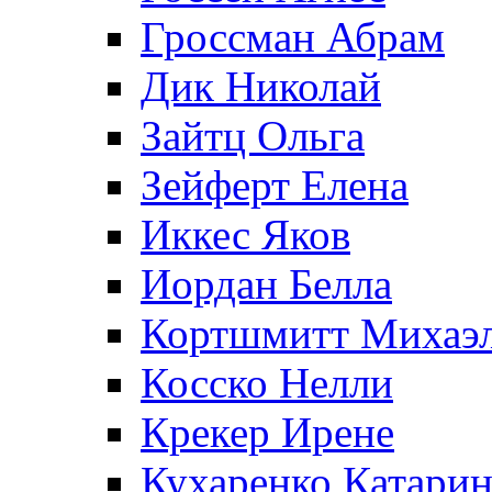
Гроссман Абрам
Дик Николай
Зайтц Ольга
Зейферт Елена
Иккес Яков
Иордан Белла
Кортшмитт Михаэ
Косско Нелли
Крекер Ирене
Кухаренко Катарин