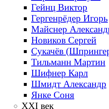
Гейнц Виктор
Гергенрёдер Игорь
Майснер Александ
Новиков Сергей
Сукачёв (Шпрингер
Тильманн Мартин
Шифнер Карл
Шмидт Александр
Янке Соня
XXI век