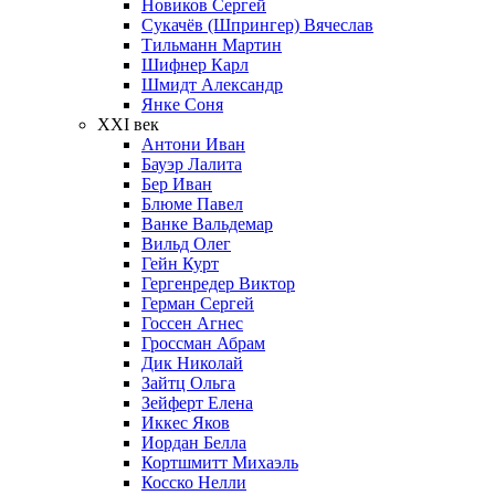
Новиков Сергей
Сукачёв (Шпрингер) Вячеслав
Тильманн Мартин
Шифнер Карл
Шмидт Александр
Янке Соня
XXI век
Антони Иван
Бауэр Лалита
Бер Иван
Блюме Павел
Ванке Вальдемар
Вильд Олег
Гейн Курт
Гергенредер Виктор
Герман Сергей
Госсен Агнес
Гроссман Абрам
Дик Николай
Зайтц Ольга
Зейферт Елена
Иккес Яков
Иордан Белла
Кортшмитт Михаэль
Косско Нелли