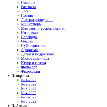
Повести
Рассказы
Эссе
Поэзия
Литературоведение
Миниатюры
Мемуары и воспоминания
Интервью
Переводы
Очерки
Публицистика
Афоризмы
Детям и подросткам
Мюнхгаузениада
Юмор и сатира
Фольклор
Философия
№ портала
№ 1-2022
№ 2-2022
№ 3-2022
№ 4-2022
№ 5-2022
№ 6-2022
№ Архив