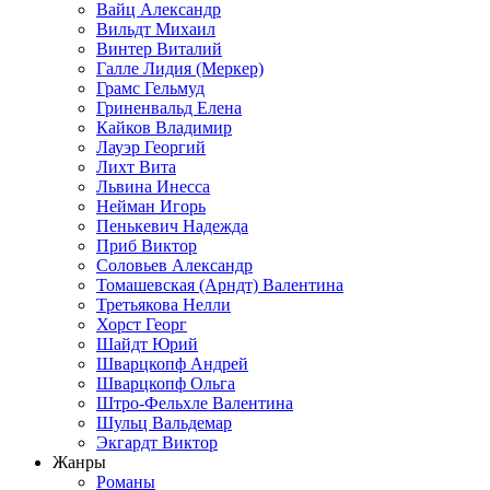
Вайц Александр
Вильдт Михаил
Винтер Виталий
Галле Лидия (Меркер)
Грамс Гельмуд
Гриненвальд Елена
Кайков Владимир
Лауэр Георгий
Лихт Вита
Львина Инесса
Нейман Игорь
Пенькевич Надежда
Приб Виктор
Соловьев Александр
Томашевская (Арндт) Валентина
Третьякова Нелли
Хорст Георг
Шайдт Юрий
Шварцкопф Андрей
Шварцкопф Ольга
Штро-Фельхле Валентина
Шульц Вальдемар
Экгардт Виктор
Жанры
Романы