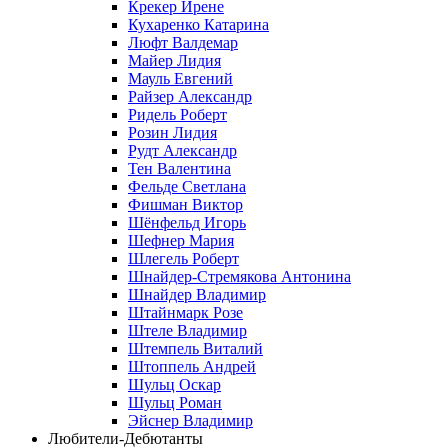
Крекер Ирене
Кухаренко Катарина
Люфт Валдемaр
Майер Лидия
Мауль Евгений
Райзер Александр
Ридель Роберт
Розин Лидия
Рудт Александр
Тен Валентина
Фельде Светлана
Фишман Виктор
Шёнфельд Игорь
Шефнер Мария
Шлегель Роберт
Шнайдер-Стремякова Антонина
Шнайдер Владимир
Штайнмарк Розe
Штеле Владимир
Штемпель Виталий
Штоппель Андрей
Шульц Оскар
Шульц Роман
Эйснер Владимир
Любители-Дебютанты