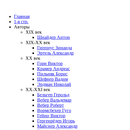
Главная
1-я стр.
Авторы
XIX век
Шнайдер Антон
XIX-XX век
Гиппиус Зинаида
Эртель Александр
XX век
Горн Виктор
Крамер Андреас
Пильняк Борис
Шефнер Вадим
Эрдман Николай
ХХ-XXI век
Бельгер Герольд
Вебер Вальдемар
Вебер Роберт
Вормсбехер Гуго
Гейнц Виктор
Гергенрёдер Игорь
Майснер Александр