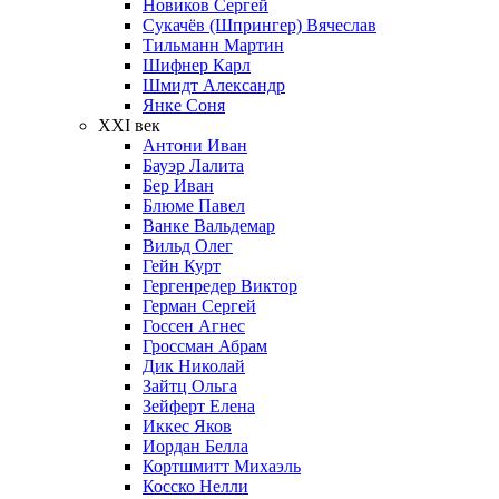
Новиков Сергей
Сукачёв (Шпрингер) Вячеслав
Тильманн Мартин
Шифнер Карл
Шмидт Александр
Янке Соня
XXI век
Антони Иван
Бауэр Лалита
Бер Иван
Блюме Павел
Ванке Вальдемар
Вильд Олег
Гейн Курт
Гергенредер Виктор
Герман Сергей
Госсен Агнес
Гроссман Абрам
Дик Николай
Зайтц Ольга
Зейферт Елена
Иккес Яков
Иордан Белла
Кортшмитт Михаэль
Косско Нелли