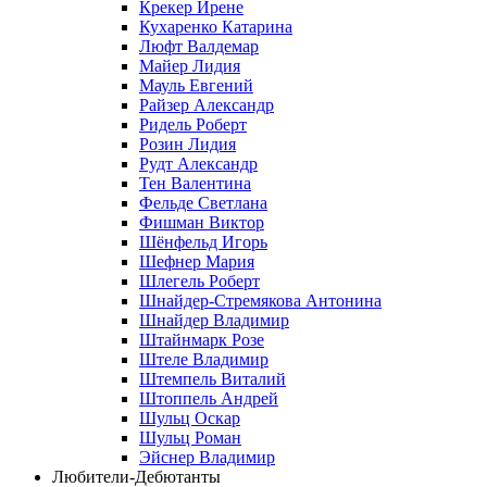
Крекер Ирене
Кухаренко Катарина
Люфт Валдемaр
Майер Лидия
Мауль Евгений
Райзер Александр
Ридель Роберт
Розин Лидия
Рудт Александр
Тен Валентина
Фельде Светлана
Фишман Виктор
Шёнфельд Игорь
Шефнер Мария
Шлегель Роберт
Шнайдер-Стремякова Антонина
Шнайдер Владимир
Штайнмарк Розe
Штеле Владимир
Штемпель Виталий
Штоппель Андрей
Шульц Оскар
Шульц Роман
Эйснер Владимир
Любители-Дебютанты