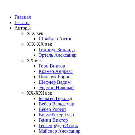
Главная
1-я стр.
Авторы
XIX век
Шнайдер Антон
XIX-XX век
Гиппиус Зинаида
Эртель Александр
XX век
Горн Виктор
Крамер Андреас
Пильняк Борис
Шефнер Вадим
Эрдман Николай
ХХ-XXI век
Бельгер Герольд
Вебер Вальдемар
Вебер Роберт
Вормсбехер Гуго
Гейнц Виктор
Гергенрёдер Игорь
Майснер Александр