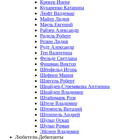
Крекер Ирене
Кухаренко Катарина
Люфт Валдемaр
Майер Лидия
Мауль Евгений
Райзер Александр
Ридель Роберт
Розин Лидия
Рудт Александр
Тен Валентина
Фельде Светлана
Фишман Виктор
Шёнфельд Игорь
Шефнер Мария
Шлегель Роберт
Шнайдер-Стремякова Антонина
Шнайдер Владимир
Штайнмарк Розe
Штеле Владимир
Штемпель Виталий
Штоппель Андрей
Шульц Оскар
Шульц Роман
Эйснер Владимир
Любители-Дебютанты