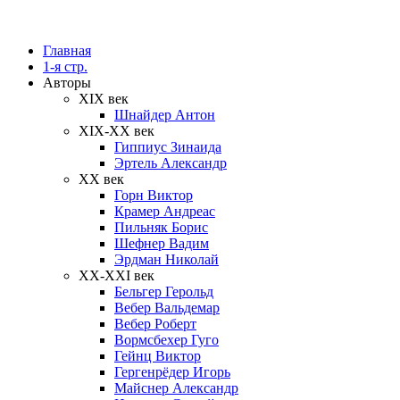
Главная
1-я стр.
Авторы
XIX век
Шнайдер Антон
XIX-XX век
Гиппиус Зинаида
Эртель Александр
XX век
Горн Виктор
Крамер Андреас
Пильняк Борис
Шефнер Вадим
Эрдман Николай
ХХ-XXI век
Бельгер Герольд
Вебер Вальдемар
Вебер Роберт
Вормсбехер Гуго
Гейнц Виктор
Гергенрёдер Игорь
Майснер Александр