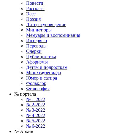
Повести
Рассказы
Эссе
Поэзия
Литературоведение
Миниатюры
Мемуары и воспоминания
Интервью
Переводы
Очерки
Публицистика
Афоризмы
Детям и подросткам
Мюнхгаузениада
Юмор и сатира
Фольклор
Философия
№ портала
№ 1-2022
№ 2-2022
№ 3-2022
№ 4-2022
№ 5-2022
№ 6-2022
№ Архив