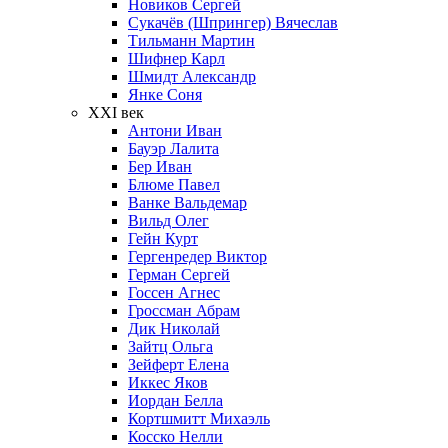
Новиков Сергей
Сукачёв (Шпрингер) Вячеслав
Тильманн Мартин
Шифнер Карл
Шмидт Александр
Янке Соня
XXI век
Антони Иван
Бауэр Лалита
Бер Иван
Блюме Павел
Ванке Вальдемар
Вильд Олег
Гейн Курт
Гергенредер Виктор
Герман Сергей
Госсен Агнес
Гроссман Абрам
Дик Николай
Зайтц Ольга
Зейферт Елена
Иккес Яков
Иордан Белла
Кортшмитт Михаэль
Косско Нелли