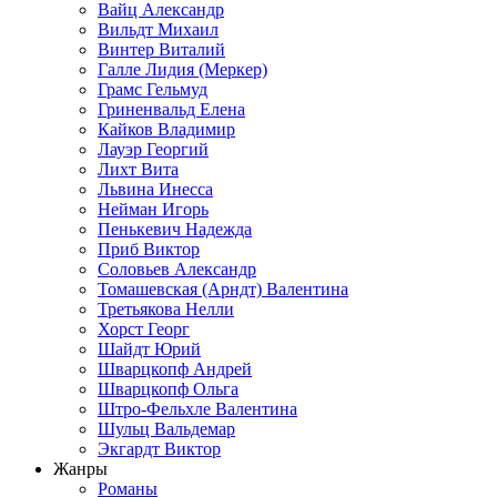
Вайц Александр
Вильдт Михаил
Винтер Виталий
Галле Лидия (Меркер)
Грамс Гельмуд
Гриненвальд Елена
Кайков Владимир
Лауэр Георгий
Лихт Вита
Львина Инесса
Нейман Игорь
Пенькевич Надежда
Приб Виктор
Соловьев Александр
Томашевская (Арндт) Валентина
Третьякова Нелли
Хорст Георг
Шайдт Юрий
Шварцкопф Андрей
Шварцкопф Ольга
Штро-Фельхле Валентина
Шульц Вальдемар
Экгардт Виктор
Жанры
Романы