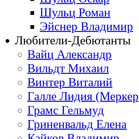
Шульц Роман
Эйснер Владимир
Любители-Дебютанты
Вайц Александр
Вильдт Михаил
Винтер Виталий
Галле Лидия (Меркер
Грамс Гельмуд
Гриненвальд Елена
Кайков Владимир