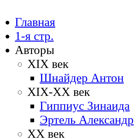
Главная
1-я стр.
Авторы
XIX век
Шнайдер Антон
XIX-XX век
Гиппиус Зинаида
Эртель Александр
XX век