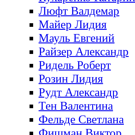
Люфт Валдемaр
Майер Лидия
Мауль Евгений
Райзер Александр
Ридель Роберт
Розин Лидия
Рудт Александр
Тен Валентина
Фельде Светлана
Фишман Виктор