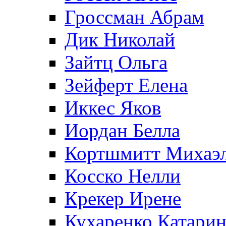
Гроссман Абрам
Дик Николай
Зайтц Ольга
Зейферт Елена
Иккес Яков
Иордан Белла
Кортшмитт Михаэ
Косско Нелли
Крекер Ирене
Кухаренко Катарин