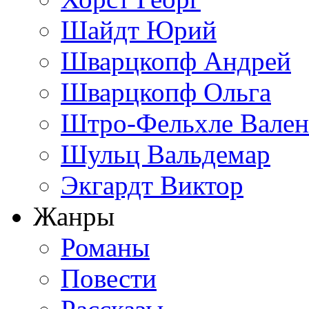
Шайдт Юрий
Шварцкопф Андрей
Шварцкопф Ольга
Штро-Фельхле Вален
Шульц Вальдемар
Экгардт Виктор
Жанры
Романы
Повести