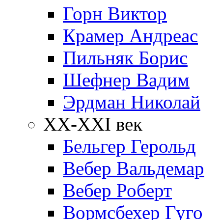
Горн Виктор
Крамер Андреас
Пильняк Борис
Шефнер Вадим
Эрдман Николай
ХХ-XXI век
Бельгер Герольд
Вебер Вальдемар
Вебер Роберт
Вормсбехер Гуго