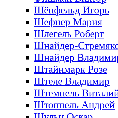
Шёнфельд Игорь
Шефнер Мария
Шлегель Роберт
Шнайдер-Стремяко
Шнайдер Владими
Штайнмарк Розe
Штеле Владимир
Штемпель Витали
Штоппель Андрей
Шульц Оскар