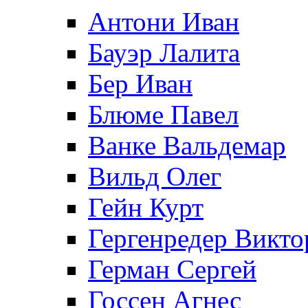
Антони Иван
Бауэр Лалита
Бер Иван
Блюме Павел
Ванке Вальдемар
Вильд Олег
Гейн Курт
Гергенредер Викто
Герман Сергей
Госсен Агнес