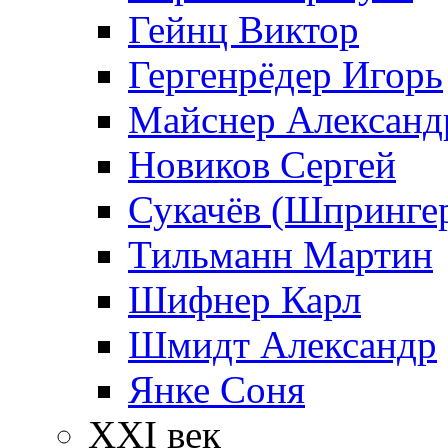
Гейнц Виктор
Гергенрёдер Игорь
Майснер Александ
Новиков Сергей
Сукачёв (Шпрингер
Тильманн Мартин
Шифнер Карл
Шмидт Александр
Янке Соня
XXI век