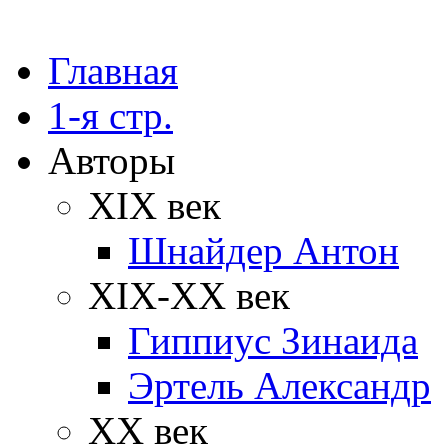
Главная
1-я стр.
Авторы
XIX век
Шнайдер Антон
XIX-XX век
Гиппиус Зинаида
Эртель Александр
XX век