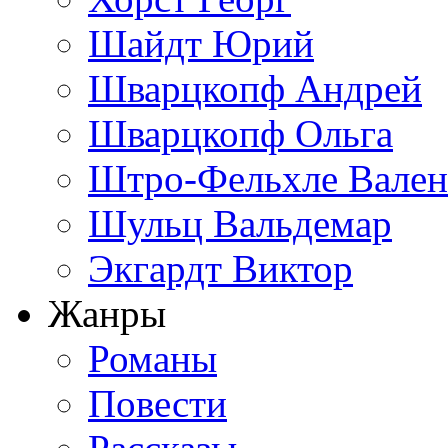
Шайдт Юрий
Шварцкопф Андрей
Шварцкопф Ольга
Штро-Фельхле Вален
Шульц Вальдемар
Экгардт Виктор
Жанры
Романы
Повести