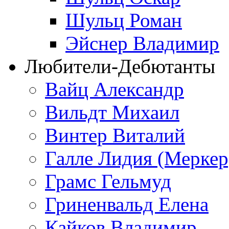
Шульц Роман
Эйснер Владимир
Любители-Дебютанты
Вайц Александр
Вильдт Михаил
Винтер Виталий
Галле Лидия (Меркер
Грамс Гельмуд
Гриненвальд Елена
Кайков Владимир