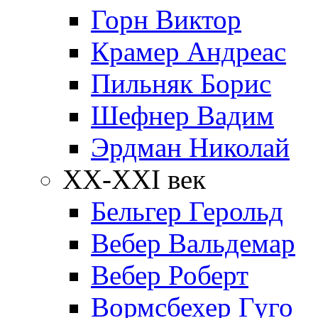
Горн Виктор
Крамер Андреас
Пильняк Борис
Шефнер Вадим
Эрдман Николай
ХХ-XXI век
Бельгер Герольд
Вебер Вальдемар
Вебер Роберт
Вормсбехер Гуго