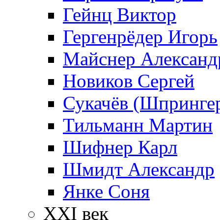
Гейнц Виктор
Гергенрёдер Игорь
Майснер Александ
Новиков Сергей
Сукачёв (Шпрингер
Тильманн Мартин
Шифнер Карл
Шмидт Александр
Янке Соня
XXI век