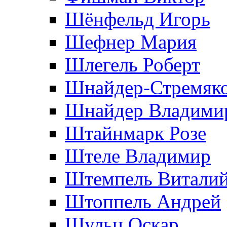
Шёнфельд Игорь
Шефнер Мария
Шлегель Роберт
Шнайдер-Стремяко
Шнайдер Владими
Штайнмарк Розe
Штеле Владимир
Штемпель Витали
Штоппель Андрей
Шульц Оскар