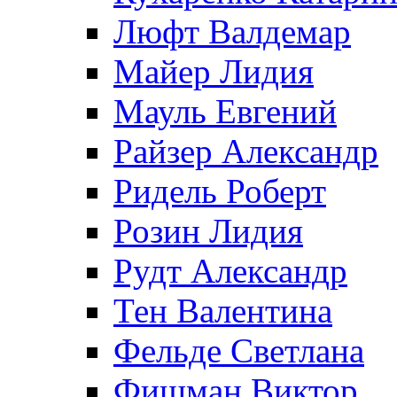
Люфт Валдемaр
Майер Лидия
Мауль Евгений
Райзер Александр
Ридель Роберт
Розин Лидия
Рудт Александр
Тен Валентина
Фельде Светлана
Фишман Виктор