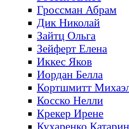
Гроссман Абрам
Дик Николай
Зайтц Ольга
Зейферт Елена
Иккес Яков
Иордан Белла
Кортшмитт Михаэ
Косско Нелли
Крекер Ирене
Кухаренко Катарин