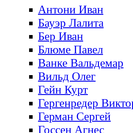
Антони Иван
Бауэр Лалита
Бер Иван
Блюме Павел
Ванке Вальдемар
Вильд Олег
Гейн Курт
Гергенредер Викто
Герман Сергей
Госсен Агнес