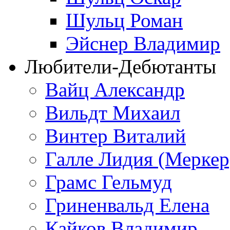
Шульц Роман
Эйснер Владимир
Любители-Дебютанты
Вайц Александр
Вильдт Михаил
Винтер Виталий
Галле Лидия (Меркер
Грамс Гельмуд
Гриненвальд Елена
Кайков Владимир