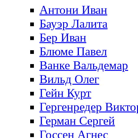
Антони Иван
Бауэр Лалита
Бер Иван
Блюме Павел
Ванке Вальдемар
Вильд Олег
Гейн Курт
Гергенредер Викто
Герман Сергей
Госсен Агнес