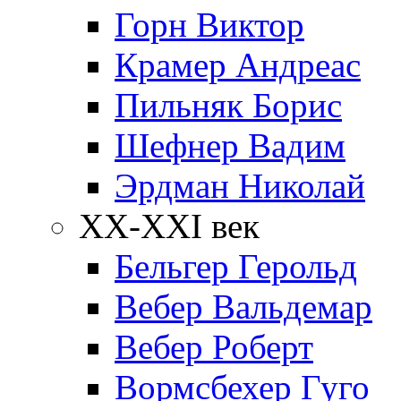
Горн Виктор
Крамер Андреас
Пильняк Борис
Шефнер Вадим
Эрдман Николай
ХХ-XXI век
Бельгер Герольд
Вебер Вальдемар
Вебер Роберт
Вормсбехер Гуго