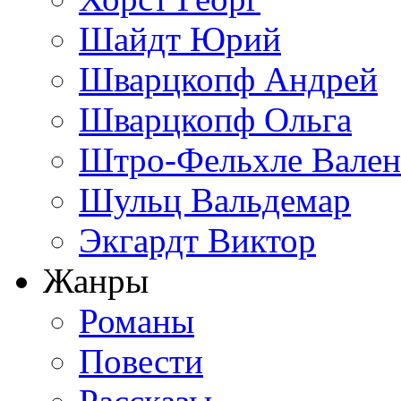
Шайдт Юрий
Шварцкопф Андрей
Шварцкопф Ольга
Штро-Фельхле Вален
Шульц Вальдемар
Экгардт Виктор
Жанры
Романы
Повести