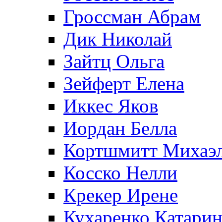
Гроссман Абрам
Дик Николай
Зайтц Ольга
Зейферт Елена
Иккес Яков
Иордан Белла
Кортшмитт Михаэ
Косско Нелли
Крекер Ирене
Кухаренко Катарин