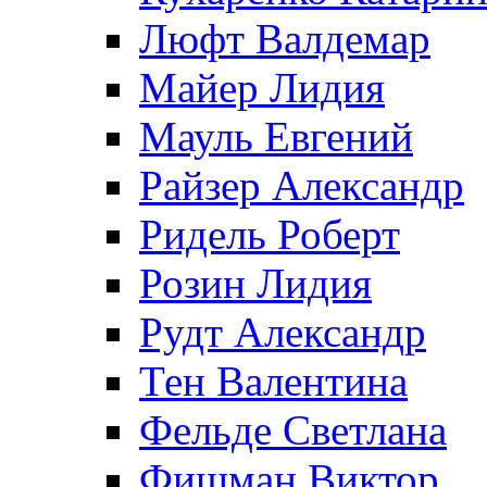
Люфт Валдемaр
Майер Лидия
Мауль Евгений
Райзер Александр
Ридель Роберт
Розин Лидия
Рудт Александр
Тен Валентина
Фельде Светлана
Фишман Виктор