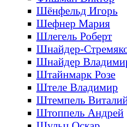
Шёнфельд Игорь
Шефнер Мария
Шлегель Роберт
Шнайдер-Стремяко
Шнайдер Владими
Штайнмарк Розe
Штеле Владимир
Штемпель Витали
Штоппель Андрей
Шульц Оскар