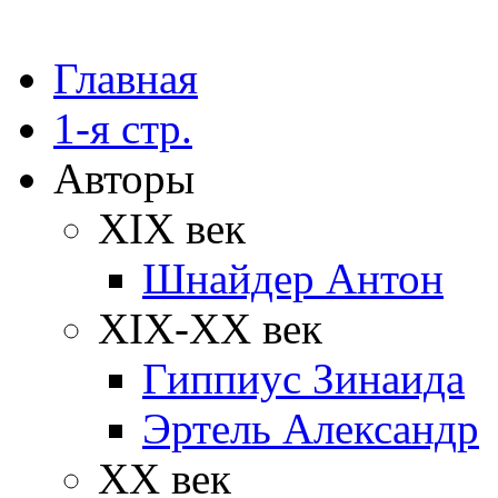
Главная
1-я стр.
Авторы
XIX век
Шнайдер Антон
XIX-XX век
Гиппиус Зинаида
Эртель Александр
XX век