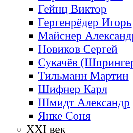
Гейнц Виктор
Гергенрёдер Игорь
Майснер Александ
Новиков Сергей
Сукачёв (Шпрингер
Тильманн Мартин
Шифнер Карл
Шмидт Александр
Янке Соня
XXI век