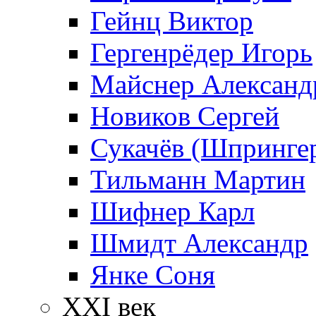
Гейнц Виктор
Гергенрёдер Игорь
Майснер Александ
Новиков Сергей
Сукачёв (Шпрингер
Тильманн Мартин
Шифнер Карл
Шмидт Александр
Янке Соня
XXI век