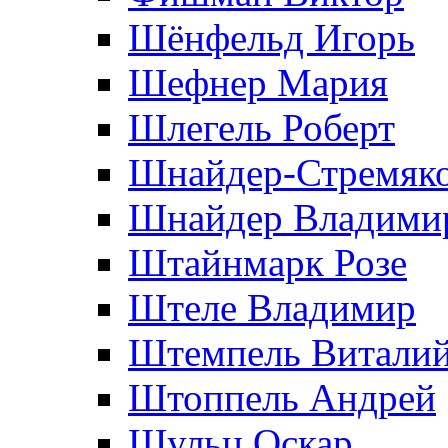
Шёнфельд Игорь
Шефнер Мария
Шлегель Роберт
Шнайдер-Стремяко
Шнайдер Владими
Штайнмарк Розe
Штеле Владимир
Штемпель Витали
Штоппель Андрей
Шульц Оскар