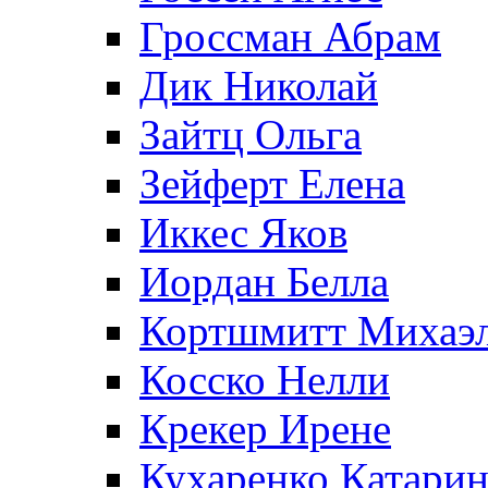
Гроссман Абрам
Дик Николай
Зайтц Ольга
Зейферт Елена
Иккес Яков
Иордан Белла
Кортшмитт Михаэ
Косско Нелли
Крекер Ирене
Кухаренко Катарин