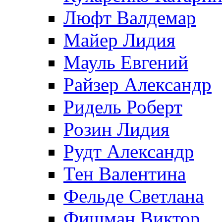
Люфт Валдемaр
Майер Лидия
Мауль Евгений
Райзер Александр
Ридель Роберт
Розин Лидия
Рудт Александр
Тен Валентина
Фельде Светлана
Фишман Виктор