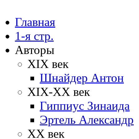
Главная
1-я стр.
Авторы
XIX век
Шнайдер Антон
XIX-XX век
Гиппиус Зинаида
Эртель Александр
XX век