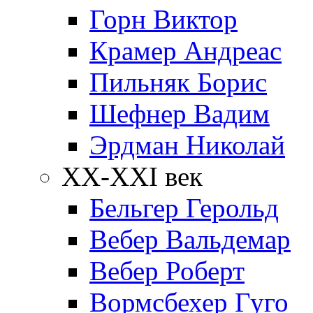
Горн Виктор
Крамер Андреас
Пильняк Борис
Шефнер Вадим
Эрдман Николай
ХХ-XXI век
Бельгер Герольд
Вебер Вальдемар
Вебер Роберт
Вормсбехер Гуго