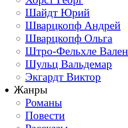
Шайдт Юрий
Шварцкопф Андрей
Шварцкопф Ольга
Штро-Фельхле Вален
Шульц Вальдемар
Экгардт Виктор
Жанры
Романы
Повести