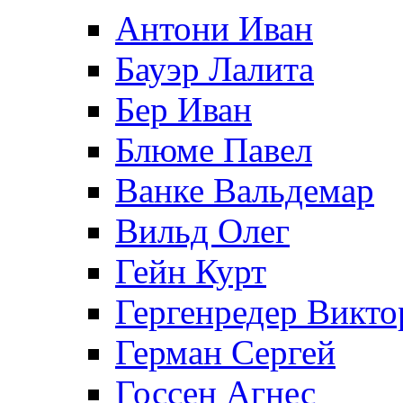
Антони Иван
Бауэр Лалита
Бер Иван
Блюме Павел
Ванке Вальдемар
Вильд Олег
Гейн Курт
Гергенредер Викто
Герман Сергей
Госсен Агнес