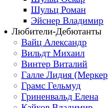
Шульц Роман
Эйснер Владимир
Любители-Дебютанты
Вайц Александр
Вильдт Михаил
Винтер Виталий
Галле Лидия (Меркер
Грамс Гельмуд
Гриненвальд Елена
Кайков Владимир