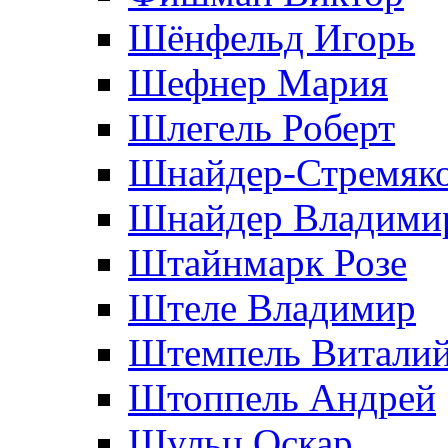
Шёнфельд Игорь
Шефнер Мария
Шлегель Роберт
Шнайдер-Стремяко
Шнайдер Владими
Штайнмарк Розe
Штеле Владимир
Штемпель Витали
Штоппель Андрей
Шульц Оскар