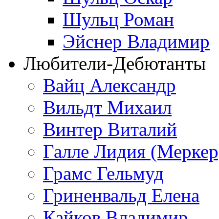
Шульц Роман
Эйснер Владимир
Любители-Дебютанты
Вайц Александр
Вильдт Михаил
Винтер Виталий
Галле Лидия (Меркер
Грамс Гельмуд
Гриненвальд Елена
Кайков Владимир