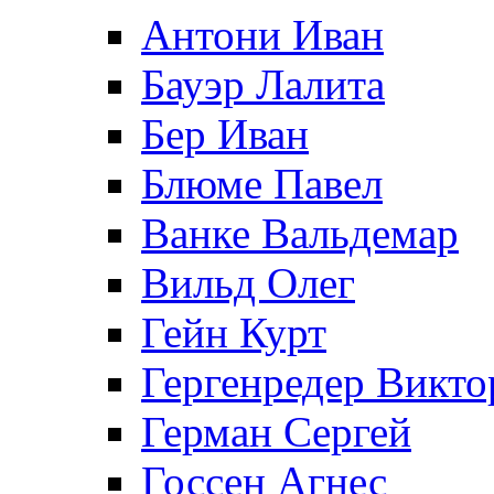
Антони Иван
Бауэр Лалита
Бер Иван
Блюме Павел
Ванке Вальдемар
Вильд Олег
Гейн Курт
Гергенредер Викто
Герман Сергей
Госсен Агнес