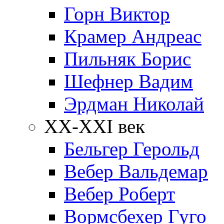
Горн Виктор
Крамер Андреас
Пильняк Борис
Шефнер Вадим
Эрдман Николай
ХХ-XXI век
Бельгер Герольд
Вебер Вальдемар
Вебер Роберт
Вормсбехер Гуго