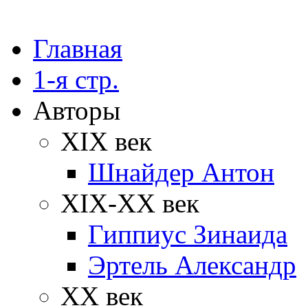
Главная
1-я стр.
Авторы
XIX век
Шнайдер Антон
XIX-XX век
Гиппиус Зинаида
Эртель Александр
XX век