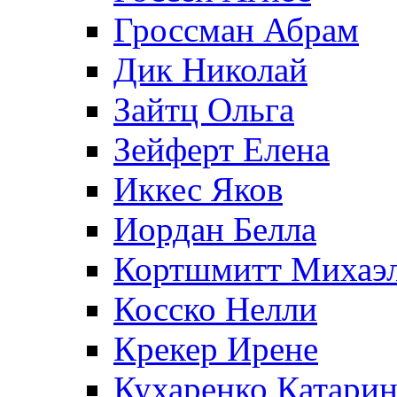
Гроссман Абрам
Дик Николай
Зайтц Ольга
Зейферт Елена
Иккес Яков
Иордан Белла
Кортшмитт Михаэ
Косско Нелли
Крекер Ирене
Кухаренко Катарин