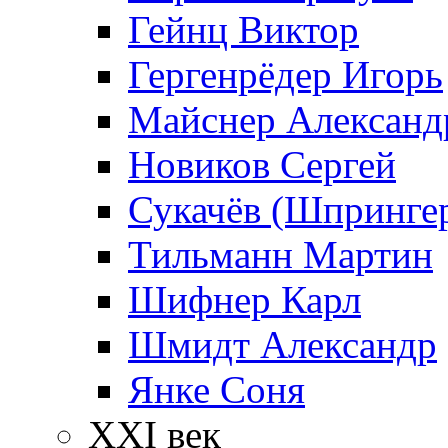
Гейнц Виктор
Гергенрёдер Игорь
Майснер Александ
Новиков Сергей
Сукачёв (Шпрингер
Тильманн Мартин
Шифнер Карл
Шмидт Александр
Янке Соня
XXI век