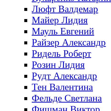
Люфт Валдемaр
Майер Лидия
Мауль Евгений
Райзер Александр
Ридель Роберт
Розин Лидия
Рудт Александр
Тен Валентина
Фельде Светлана
Фишман Виктор