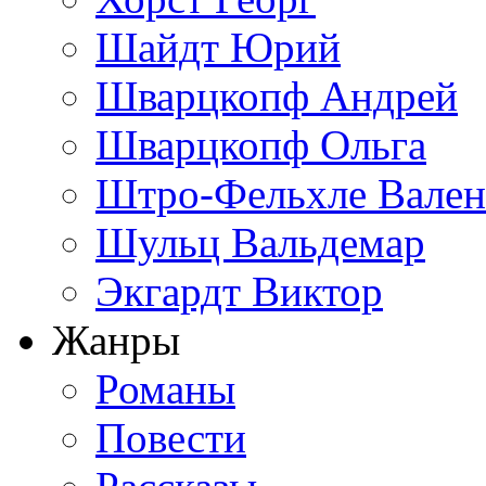
Шайдт Юрий
Шварцкопф Андрей
Шварцкопф Ольга
Штро-Фельхле Вален
Шульц Вальдемар
Экгардт Виктор
Жанры
Романы
Повести