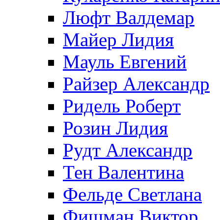
Люфт Валдемaр
Майер Лидия
Мауль Евгений
Райзер Александр
Ридель Роберт
Розин Лидия
Рудт Александр
Тен Валентина
Фельде Светлана
Фишман Виктор