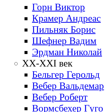
Горн Виктор
Крамер Андреас
Пильняк Борис
Шефнер Вадим
Эрдман Николай
ХХ-XXI век
Бельгер Герольд
Вебер Вальдемар
Вебер Роберт
Вормсбехер Гуго