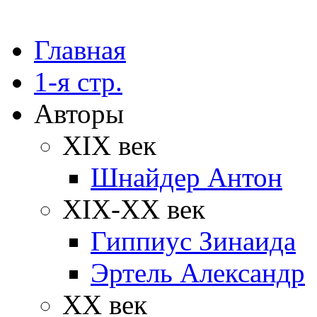
Главная
1-я стр.
Авторы
XIX век
Шнайдер Антон
XIX-XX век
Гиппиус Зинаида
Эртель Александр
XX век