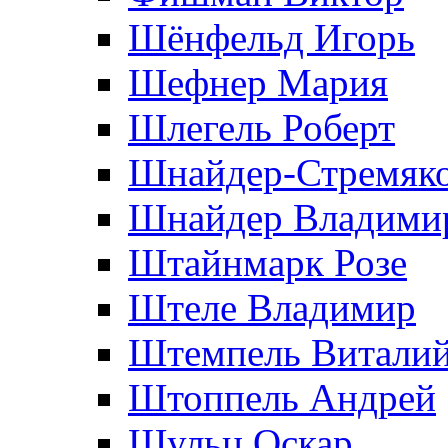
Шёнфельд Игорь
Шефнер Мария
Шлегель Роберт
Шнайдер-Стремяко
Шнайдер Владими
Штайнмарк Розe
Штеле Владимир
Штемпель Витали
Штоппель Андрей
Шульц Оскар