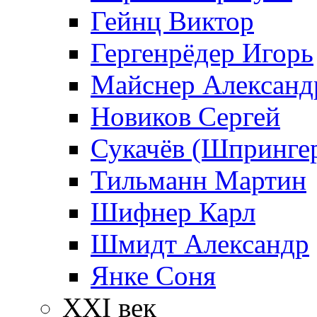
Гейнц Виктор
Гергенрёдер Игорь
Майснер Александ
Новиков Сергей
Сукачёв (Шпрингер
Тильманн Мартин
Шифнер Карл
Шмидт Александр
Янке Соня
XXI век