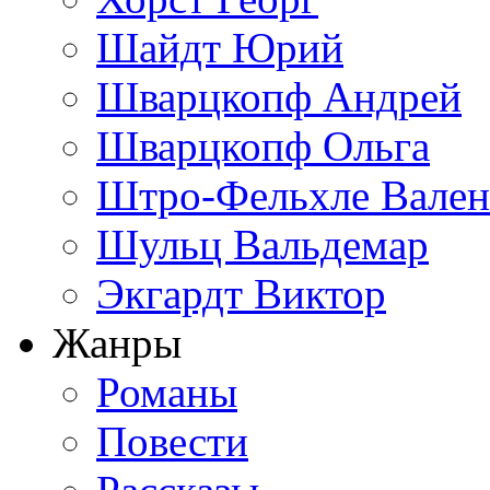
Шайдт Юрий
Шварцкопф Андрей
Шварцкопф Ольга
Штро-Фельхле Вален
Шульц Вальдемар
Экгардт Виктор
Жанры
Романы
Повести