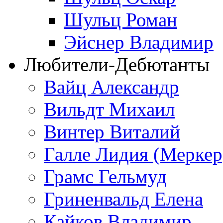
Шульц Роман
Эйснер Владимир
Любители-Дебютанты
Вайц Александр
Вильдт Михаил
Винтер Виталий
Галле Лидия (Меркер
Грамс Гельмуд
Гриненвальд Елена
Кайков Владимир