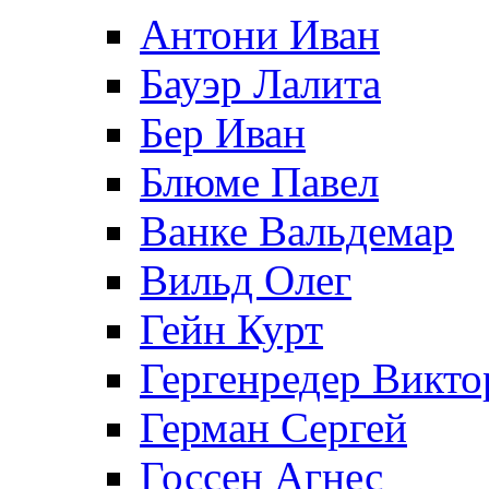
Антони Иван
Бауэр Лалита
Бер Иван
Блюме Павел
Ванке Вальдемар
Вильд Олег
Гейн Курт
Гергенредер Викто
Герман Сергей
Госсен Агнес