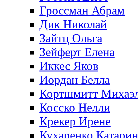
Гроссман Абрам
Дик Николай
Зайтц Ольга
Зейферт Елена
Иккес Яков
Иордан Белла
Кортшмитт Михаэ
Косско Нелли
Крекер Ирене
Кухаренко Катарин