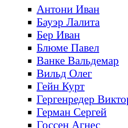
Антони Иван
Бауэр Лалита
Бер Иван
Блюме Павел
Ванке Вальдемар
Вильд Олег
Гейн Курт
Гергенредер Викто
Герман Сергей
Госсен Агнес