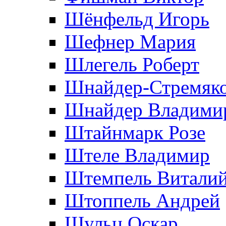
Шёнфельд Игорь
Шефнер Мария
Шлегель Роберт
Шнайдер-Стремяко
Шнайдер Владими
Штайнмарк Розe
Штеле Владимир
Штемпель Витали
Штоппель Андрей
Шульц Оскар