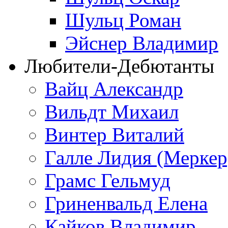
Шульц Роман
Эйснер Владимир
Любители-Дебютанты
Вайц Александр
Вильдт Михаил
Винтер Виталий
Галле Лидия (Меркер
Грамс Гельмуд
Гриненвальд Елена
Кайков Владимир