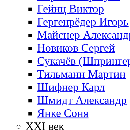
Гейнц Виктор
Гергенрёдер Игорь
Майснер Александ
Новиков Сергей
Сукачёв (Шпрингер
Тильманн Мартин
Шифнер Карл
Шмидт Александр
Янке Соня
XXI век