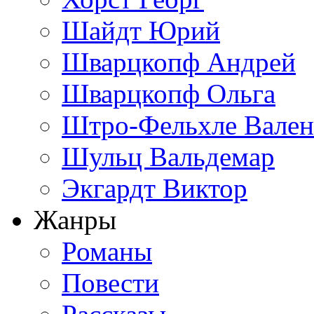
Шайдт Юрий
Шварцкопф Андрей
Шварцкопф Ольга
Штро-Фельхле Вален
Шульц Вальдемар
Экгардт Виктор
Жанры
Романы
Повести