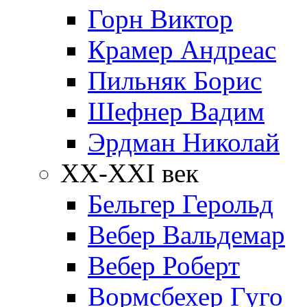
Горн Виктор
Крамер Андреас
Пильняк Борис
Шефнер Вадим
Эрдман Николай
ХХ-XXI век
Бельгер Герольд
Вебер Вальдемар
Вебер Роберт
Вормсбехер Гуго