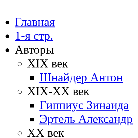
Главная
1-я стр.
Авторы
XIX век
Шнайдер Антон
XIX-XX век
Гиппиус Зинаида
Эртель Александр
XX век