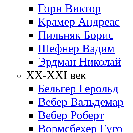
Горн Виктор
Крамер Андреас
Пильняк Борис
Шефнер Вадим
Эрдман Николай
ХХ-XXI век
Бельгер Герольд
Вебер Вальдемар
Вебер Роберт
Вормсбехер Гуго