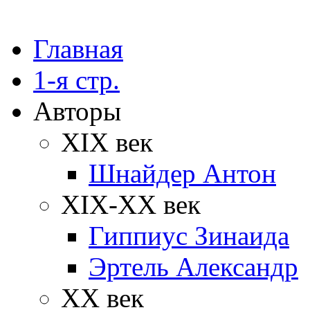
Главная
1-я стр.
Авторы
XIX век
Шнайдер Антон
XIX-XX век
Гиппиус Зинаида
Эртель Александр
XX век