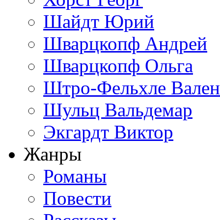
Шайдт Юрий
Шварцкопф Андрей
Шварцкопф Ольга
Штро-Фельхле Вален
Шульц Вальдемар
Экгардт Виктор
Жанры
Романы
Повести