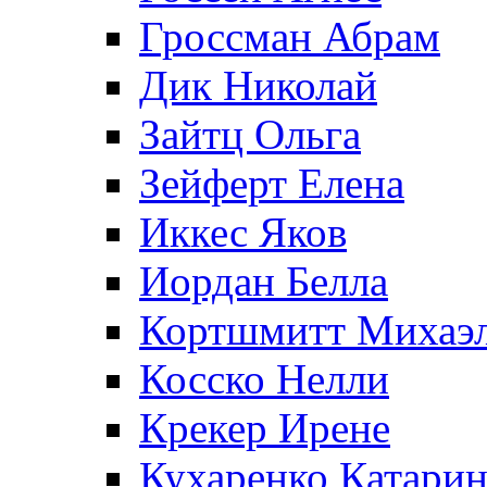
Гроссман Абрам
Дик Николай
Зайтц Ольга
Зейферт Елена
Иккес Яков
Иордан Белла
Кортшмитт Михаэ
Косско Нелли
Крекер Ирене
Кухаренко Катарин