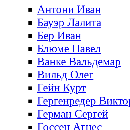
Антони Иван
Бауэр Лалита
Бер Иван
Блюме Павел
Ванке Вальдемар
Вильд Олег
Гейн Курт
Гергенредер Викто
Герман Сергей
Госсен Агнес