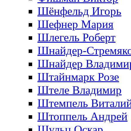
Шёнфельд Игорь
Шефнер Мария
Шлегель Роберт
Шнайдер-Стремяко
Шнайдер Владими
Штайнмарк Розe
Штеле Владимир
Штемпель Витали
Штоппель Андрей
Шульц Оскар