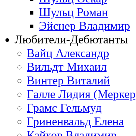
Шульц Роман
Эйснер Владимир
Любители-Дебютанты
Вайц Александр
Вильдт Михаил
Винтер Виталий
Галле Лидия (Меркер
Грамс Гельмуд
Гриненвальд Елена
Кайков Владимир