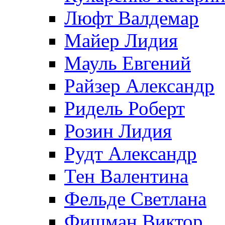
Люфт Валдемaр
Майер Лидия
Мауль Евгений
Райзер Александр
Ридель Роберт
Розин Лидия
Рудт Александр
Тен Валентина
Фельде Светлана
Фишман Виктор