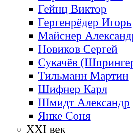
Гейнц Виктор
Гергенрёдер Игорь
Майснер Александ
Новиков Сергей
Сукачёв (Шпрингер
Тильманн Мартин
Шифнер Карл
Шмидт Александр
Янке Соня
XXI век