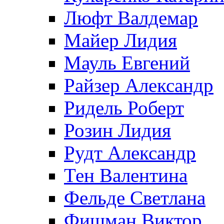
Люфт Валдемaр
Майер Лидия
Мауль Евгений
Райзер Александр
Ридель Роберт
Розин Лидия
Рудт Александр
Тен Валентина
Фельде Светлана
Фишман Виктор