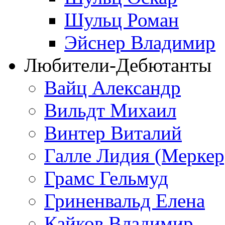
Шульц Роман
Эйснер Владимир
Любители-Дебютанты
Вайц Александр
Вильдт Михаил
Винтер Виталий
Галле Лидия (Меркер
Грамс Гельмуд
Гриненвальд Елена
Кайков Владимир