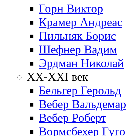
Горн Виктор
Крамер Андреас
Пильняк Борис
Шефнер Вадим
Эрдман Николай
ХХ-XXI век
Бельгер Герольд
Вебер Вальдемар
Вебер Роберт
Вормсбехер Гуго