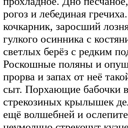
прохладное. Дно песчаное,
рогоз и лебединая гречих
кочкарник, заросший лозня
гулкого осинника с костян
светлых берёз с редким по
Роскошные поляны и опуш
прорва и запах от неё тако
сыт. Порхающие бабочки 
стрекозиных крылышек де
ещё волшебней и ослепите
неумолчно стрекочут кузне