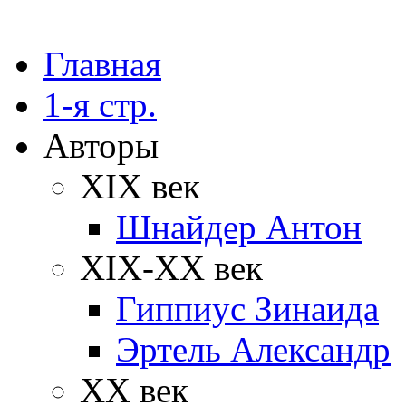
Главная
1-я стр.
Авторы
XIX век
Шнайдер Антон
XIX-XX век
Гиппиус Зинаида
Эртель Александр
XX век