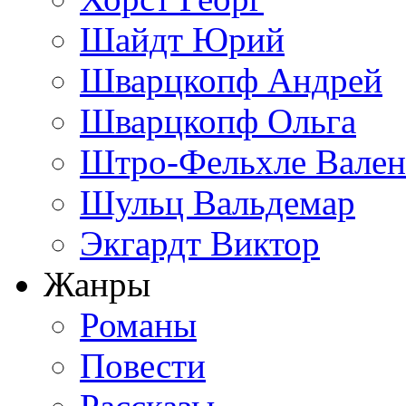
Шайдт Юрий
Шварцкопф Андрей
Шварцкопф Ольга
Штро-Фельхле Вален
Шульц Вальдемар
Экгардт Виктор
Жанры
Романы
Повести