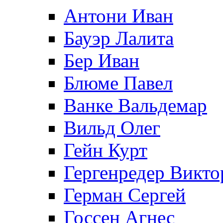
Антони Иван
Бауэр Лалита
Бер Иван
Блюме Павел
Ванке Вальдемар
Вильд Олег
Гейн Курт
Гергенредер Викто
Герман Сергей
Госсен Агнес