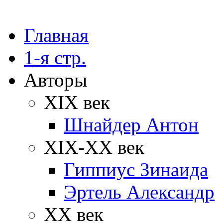
Главная
1-я стр.
Авторы
XIX век
Шнайдер Антон
XIX-XX век
Гиппиус Зинаида
Эртель Александр
XX век