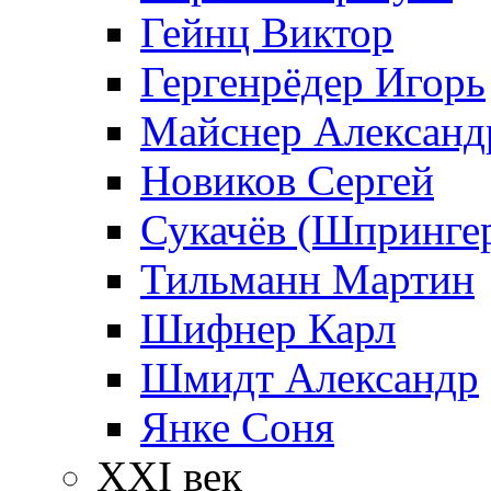
Гейнц Виктор
Гергенрёдер Игорь
Майснер Александ
Новиков Сергей
Сукачёв (Шпрингер
Тильманн Мартин
Шифнер Карл
Шмидт Александр
Янке Соня
XXI век