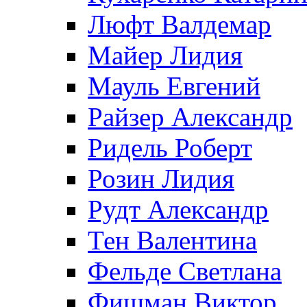
Люфт Валдемaр
Майер Лидия
Мауль Евгений
Райзер Александр
Ридель Роберт
Розин Лидия
Рудт Александр
Тен Валентина
Фельде Светлана
Фишман Виктор