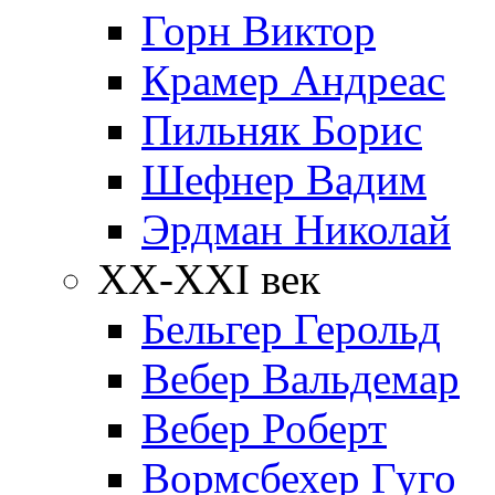
Горн Виктор
Крамер Андреас
Пильняк Борис
Шефнер Вадим
Эрдман Николай
ХХ-XXI век
Бельгер Герольд
Вебер Вальдемар
Вебер Роберт
Вормсбехер Гуго