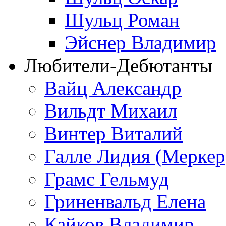
Шульц Роман
Эйснер Владимир
Любители-Дебютанты
Вайц Александр
Вильдт Михаил
Винтер Виталий
Галле Лидия (Меркер
Грамс Гельмуд
Гриненвальд Елена
Кайков Владимир