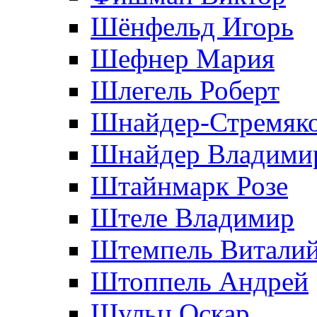
Шёнфельд Игорь
Шефнер Мария
Шлегель Роберт
Шнайдер-Стремяко
Шнайдер Владими
Штайнмарк Розe
Штеле Владимир
Штемпель Витали
Штоппель Андрей
Шульц Оскар