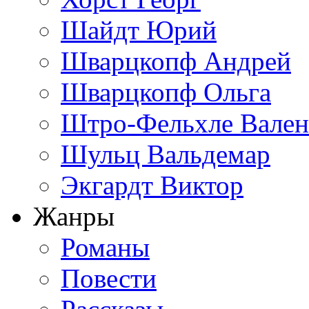
Шайдт Юрий
Шварцкопф Андрей
Шварцкопф Ольга
Штро-Фельхле Вален
Шульц Вальдемар
Экгардт Виктор
Жанры
Романы
Повести