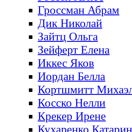
Гроссман Абрам
Дик Николай
Зайтц Ольга
Зейферт Елена
Иккес Яков
Иордан Белла
Кортшмитт Михаэ
Косско Нелли
Крекер Ирене
Кухаренко Катарин