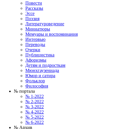
Повести
Рассказы
Эссе
Поэзия
Литературоведение
Миниатюры
Мемуары и воспоминания
Интервью
Переводы
Очерки
Публицистика
Афоризмы
Детям и подросткам
Мюнхгаузениада
Юмор и сатира
Фольклор
Философия
№ портала
№ 1-2022
№ 2-2022
№ 3-2022
№ 4-2022
№ 5-2022
№ 6-2022
№ Архив