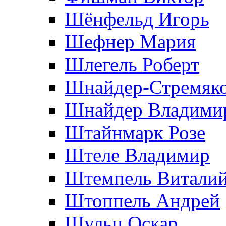
Шёнфельд Игорь
Шефнер Мария
Шлегель Роберт
Шнайдер-Стремяко
Шнайдер Владими
Штайнмарк Розe
Штеле Владимир
Штемпель Витали
Штоппель Андрей
Шульц Оскар