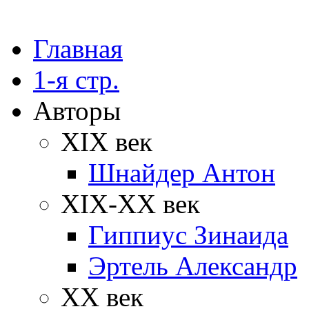
Главная
1-я стр.
Авторы
XIX век
Шнайдер Антон
XIX-XX век
Гиппиус Зинаида
Эртель Александр
XX век