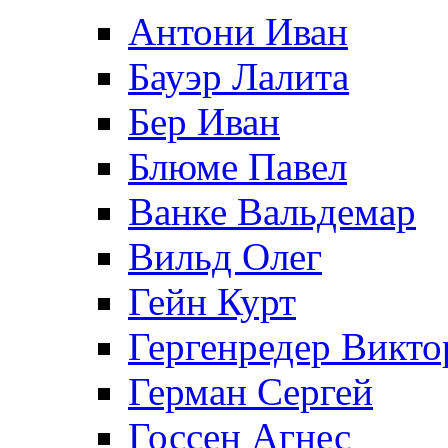
Антони Иван
Бауэр Лалита
Бер Иван
Блюме Павел
Ванке Вальдемар
Вильд Олег
Гейн Курт
Гергенредер Викто
Герман Сергей
Госсен Агнес