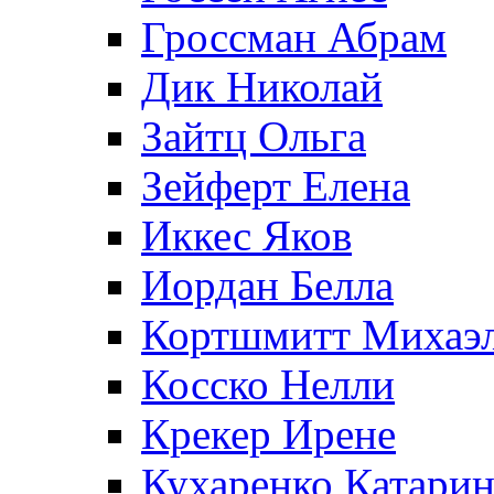
Гроссман Абрам
Дик Николай
Зайтц Ольга
Зейферт Елена
Иккес Яков
Иордан Белла
Кортшмитт Михаэ
Косско Нелли
Крекер Ирене
Кухаренко Катарин