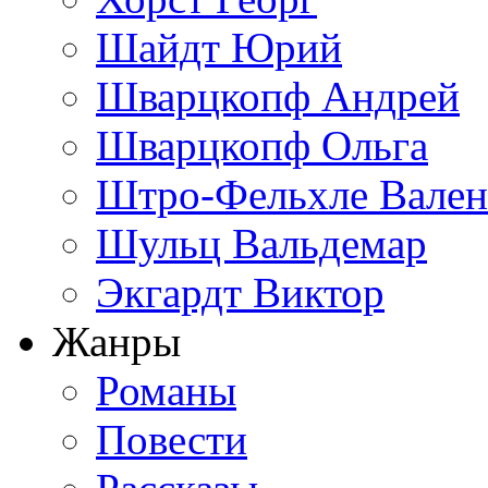
Шайдт Юрий
Шварцкопф Андрей
Шварцкопф Ольга
Штро-Фельхле Вален
Шульц Вальдемар
Экгардт Виктор
Жанры
Романы
Повести