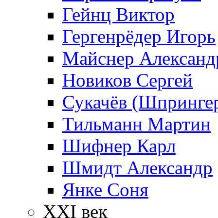
Гейнц Виктор
Гергенрёдер Игорь
Майснер Александ
Новиков Сергей
Сукачёв (Шпрингер
Тильманн Мартин
Шифнер Карл
Шмидт Александр
Янке Соня
XXI век