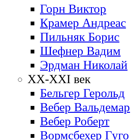
Горн Виктор
Крамер Андреас
Пильняк Борис
Шефнер Вадим
Эрдман Николай
ХХ-XXI век
Бельгер Герольд
Вебер Вальдемар
Вебер Роберт
Вормсбехер Гуго