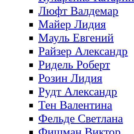
Люфт Валдемaр
Майер Лидия
Мауль Евгений
Райзер Александр
Ридель Роберт
Розин Лидия
Рудт Александр
Тен Валентина
Фельде Светлана
Фишман Виктор