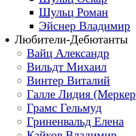
Шульц Роман
Эйснер Владимир
Любители-Дебютанты
Вайц Александр
Вильдт Михаил
Винтер Виталий
Галле Лидия (Меркер
Грамс Гельмуд
Гриненвальд Елена
Кайков Владимир