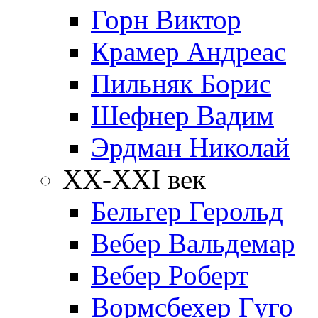
Горн Виктор
Крамер Андреас
Пильняк Борис
Шефнер Вадим
Эрдман Николай
ХХ-XXI век
Бельгер Герольд
Вебер Вальдемар
Вебер Роберт
Вормсбехер Гуго