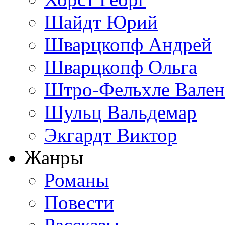
Шайдт Юрий
Шварцкопф Андрей
Шварцкопф Ольга
Штро-Фельхле Вален
Шульц Вальдемар
Экгардт Виктор
Жанры
Романы
Повести