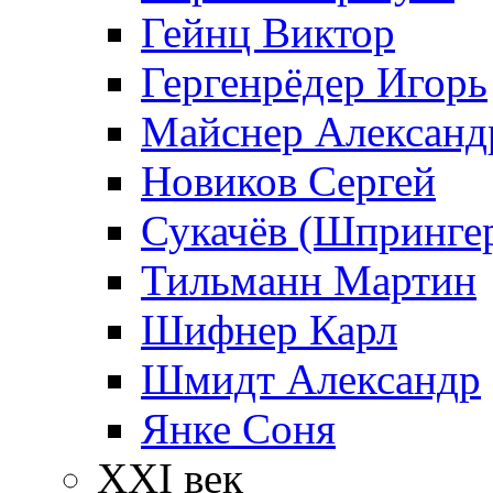
Гейнц Виктор
Гергенрёдер Игорь
Майснер Александ
Новиков Сергей
Сукачёв (Шпрингер
Тильманн Мартин
Шифнер Карл
Шмидт Александр
Янке Соня
XXI век