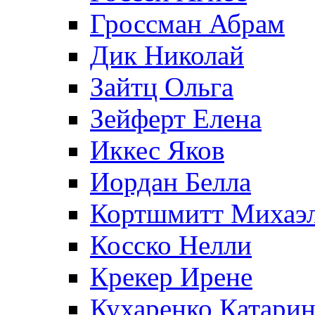
Гроссман Абрам
Дик Николай
Зайтц Ольга
Зейферт Елена
Иккес Яков
Иордан Белла
Кортшмитт Михаэ
Косско Нелли
Крекер Ирене
Кухаренко Катарин