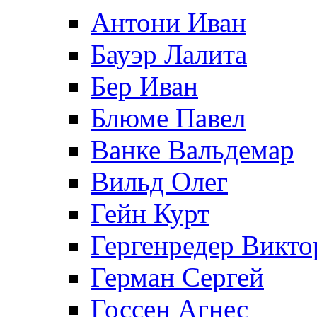
Антони Иван
Бауэр Лалита
Бер Иван
Блюме Павел
Ванке Вальдемар
Вильд Олег
Гейн Курт
Гергенредер Викто
Герман Сергей
Госсен Агнес