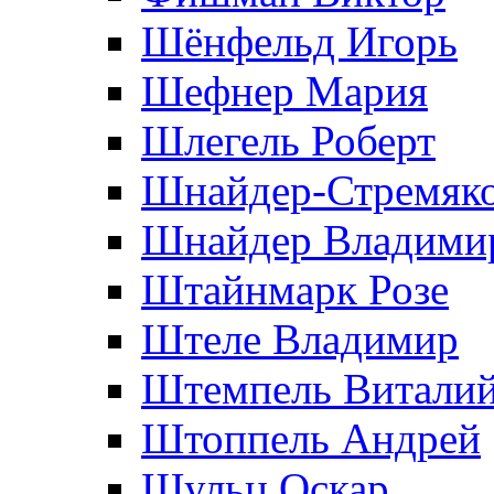
Шёнфельд Игорь
Шефнер Мария
Шлегель Роберт
Шнайдер-Стремяко
Шнайдер Владими
Штайнмарк Розe
Штеле Владимир
Штемпель Витали
Штоппель Андрей
Шульц Оскар