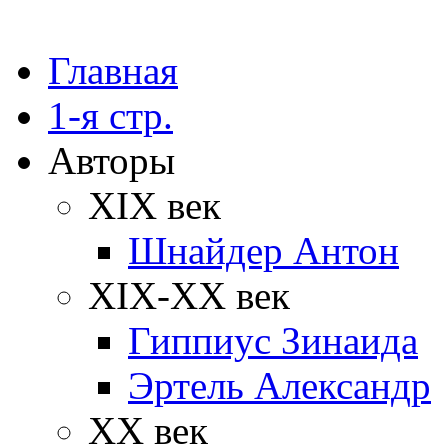
Главная
1-я стр.
Авторы
XIX век
Шнайдер Антон
XIX-XX век
Гиппиус Зинаида
Эртель Александр
XX век