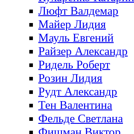
Люфт Валдемaр
Майер Лидия
Мауль Евгений
Райзер Александр
Ридель Роберт
Розин Лидия
Рудт Александр
Тен Валентина
Фельде Светлана
Фишман Виктор