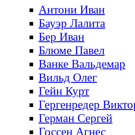
Антони Иван
Бауэр Лалита
Бер Иван
Блюме Павел
Ванке Вальдемар
Вильд Олег
Гейн Курт
Гергенредер Викто
Герман Сергей
Госсен Агнес