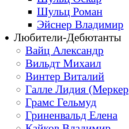
Шульц Роман
Эйснер Владимир
Любители-Дебютанты
Вайц Александр
Вильдт Михаил
Винтер Виталий
Галле Лидия (Меркер
Грамс Гельмуд
Гриненвальд Елена
Кайков Владимир