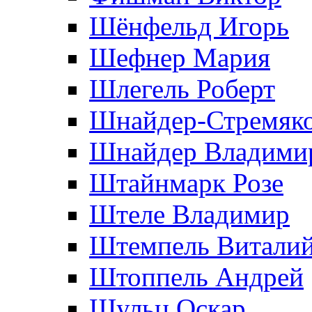
Шёнфельд Игорь
Шефнер Мария
Шлегель Роберт
Шнайдер-Стремяко
Шнайдер Владими
Штайнмарк Розe
Штеле Владимир
Штемпель Витали
Штоппель Андрей
Шульц Оскар