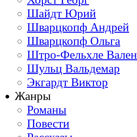
Шайдт Юрий
Шварцкопф Андрей
Шварцкопф Ольга
Штро-Фельхле Вален
Шульц Вальдемар
Экгардт Виктор
Жанры
Романы
Повести