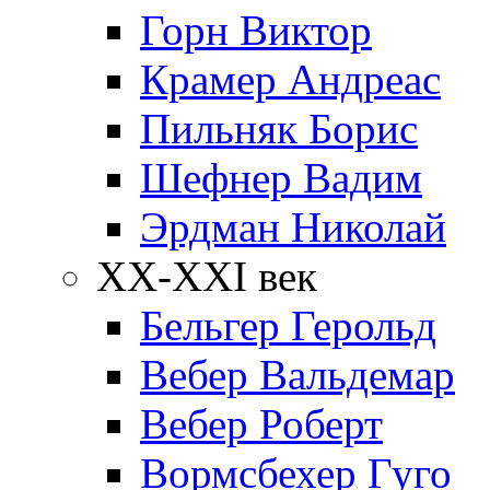
Горн Виктор
Крамер Андреас
Пильняк Борис
Шефнер Вадим
Эрдман Николай
ХХ-XXI век
Бельгер Герольд
Вебер Вальдемар
Вебер Роберт
Вормсбехер Гуго