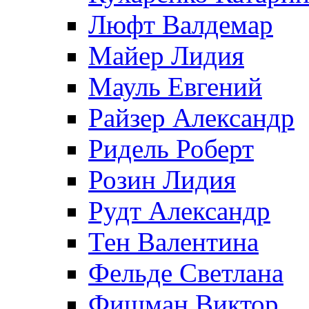
Люфт Валдемaр
Майер Лидия
Мауль Евгений
Райзер Александр
Ридель Роберт
Розин Лидия
Рудт Александр
Тен Валентина
Фельде Светлана
Фишман Виктор