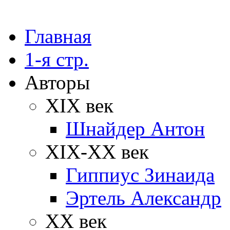
Главная
1-я стр.
Авторы
XIX век
Шнайдер Антон
XIX-XX век
Гиппиус Зинаида
Эртель Александр
XX век