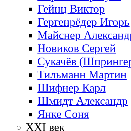
Гейнц Виктор
Гергенрёдер Игорь
Майснер Александ
Новиков Сергей
Сукачёв (Шпрингер
Тильманн Мартин
Шифнер Карл
Шмидт Александр
Янке Соня
XXI век