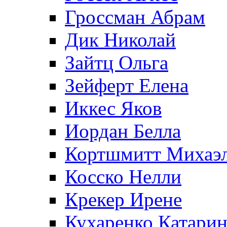
Гроссман Абрам
Дик Николай
Зайтц Ольга
Зейферт Елена
Иккес Яков
Иордан Белла
Кортшмитт Михаэ
Косско Нелли
Крекер Ирене
Кухаренко Катарин