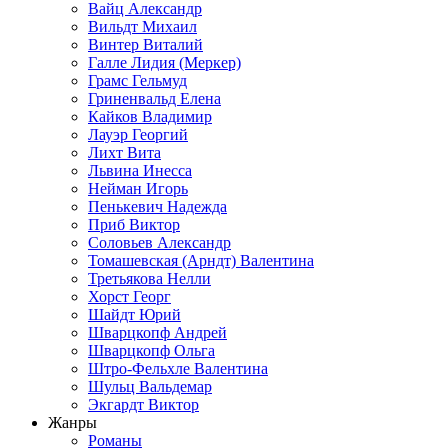
Вайц Александр
Вильдт Михаил
Винтер Виталий
Галле Лидия (Меркер)
Грамс Гельмуд
Гриненвальд Елена
Кайков Владимир
Лауэр Георгий
Лихт Вита
Львина Инесса
Нейман Игорь
Пенькевич Надежда
Приб Виктор
Соловьев Александр
Томашевская (Арндт) Валентина
Третьякова Нелли
Хорст Георг
Шайдт Юрий
Шварцкопф Андрей
Шварцкопф Ольга
Штро-Фельхле Валентина
Шульц Вальдемар
Экгардт Виктор
Жанры
Романы