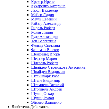
Крекер Ирене
Кухаренко Катарина
Люфт Валдемaр
Майер Лидия
Мауль Евгений
Райзер Александр
Ридель Роберт
Розин Лидия
Рудт Александр
Тен Валентина
Фельде Светлана
Фишман Виктор
Шёнфельд Игорь
Шефнер Мария
Шлегель Роберт
Шнайдер-Стремякова Антонина
Шнайдер Владимир
Штайнмарк Розe
Штеле Владимир
Штемпель Виталий
Штоппель Андрей
Шульц Оскар
Шульц Роман
Эйснер Владимир
Любители-Дебютанты