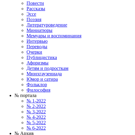
Повести
Рассказы
Эссе
Поэзия
Литературоведение
Миниатюры
Мемуары и воспоминания
Интервью
Переводы
Очерки
Публицистика
Афоризмы
Детям и подросткам
Мюнхгаузениада
Юмор и сатира
Фольклор
Философия
№ портала
№ 1-2022
№ 2-2022
№ 3-2022
№ 4-2022
№ 5-2022
№ 6-2022
№ Архив