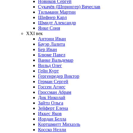
Новиков Сергей
Сукачёв (Шпрингер) Вячеслав
Тильманн Мартин
Шифнер Карл
Шмидт Александр
Янке Соня
XXI век
Антони Иван
Бауэр Лалита
Бер Иван
Блюме Павел
Ванке Вальдемар
Вильд Олег
Гейн Курт
Гергенредер Виктор
Герман Сергей
Госсен Агнес
Гроссман Абрам
Дик Николай
Зайтц Ольга
Зейферт Елена
Иккес Яков
Иордан Белла
Кортшмитт Михаэль
Косско Нелли