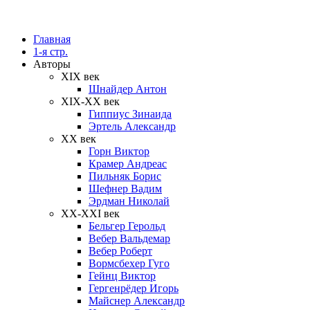
Главная
1-я стр.
Авторы
XIX век
Шнайдер Антон
XIX-XX век
Гиппиус Зинаида
Эртель Александр
XX век
Горн Виктор
Крамер Андреас
Пильняк Борис
Шефнер Вадим
Эрдман Николай
ХХ-XXI век
Бельгер Герольд
Вебер Вальдемар
Вебер Роберт
Вормсбехер Гуго
Гейнц Виктор
Гергенрёдер Игорь
Майснер Александр