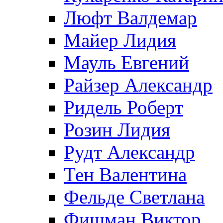
Люфт Валдемaр
Майер Лидия
Мауль Евгений
Райзер Александр
Ридель Роберт
Розин Лидия
Рудт Александр
Тен Валентина
Фельде Светлана
Фишман Виктор