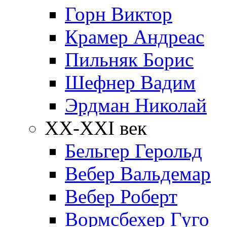
Горн Виктор
Крамер Андреас
Пильняк Борис
Шефнер Вадим
Эрдман Николай
ХХ-XXI век
Бельгер Герольд
Вебер Вальдемар
Вебер Роберт
Вормсбехер Гуго