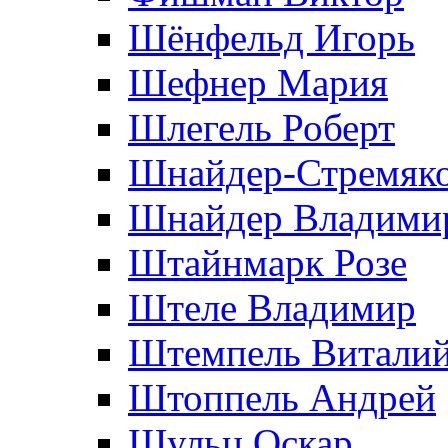
Шёнфельд Игорь
Шефнер Мария
Шлегель Роберт
Шнайдер-Стремяко
Шнайдер Владими
Штайнмарк Розe
Штеле Владимир
Штемпель Витали
Штоппель Андрей
Шульц Оскар