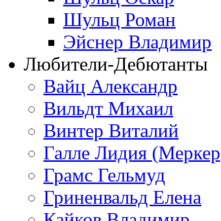
Шульц Роман
Эйснер Владимир
Любители-Дебютанты
Вайц Александр
Вильдт Михаил
Винтер Виталий
Галле Лидия (Меркер
Грамс Гельмуд
Гриненвальд Елена
Кайков Владимир