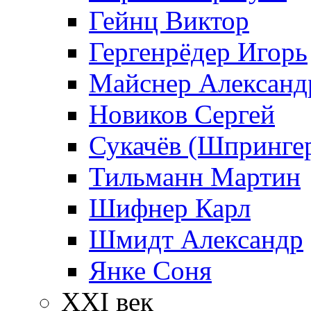
Гейнц Виктор
Гергенрёдер Игорь
Майснер Александ
Новиков Сергей
Сукачёв (Шпрингер
Тильманн Мартин
Шифнер Карл
Шмидт Александр
Янке Соня
XXI век