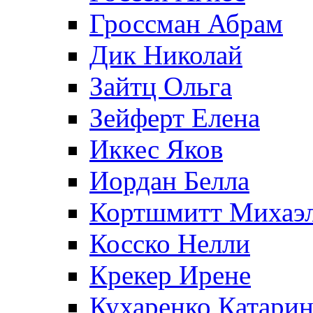
Гроссман Абрам
Дик Николай
Зайтц Ольга
Зейферт Елена
Иккес Яков
Иордан Белла
Кортшмитт Михаэ
Косско Нелли
Крекер Ирене
Кухаренко Катарин