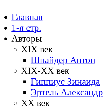
Главная
1-я стр.
Авторы
XIX век
Шнайдер Антон
XIX-XX век
Гиппиус Зинаида
Эртель Александр
XX век