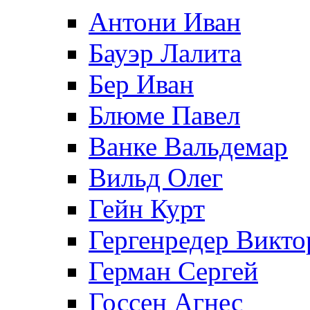
Антони Иван
Бауэр Лалита
Бер Иван
Блюме Павел
Ванке Вальдемар
Вильд Олег
Гейн Курт
Гергенредер Викто
Герман Сергей
Госсен Агнес