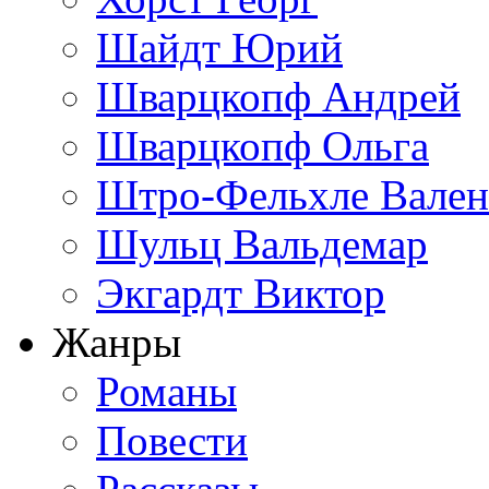
Шайдт Юрий
Шварцкопф Андрей
Шварцкопф Ольга
Штро-Фельхле Вален
Шульц Вальдемар
Экгардт Виктор
Жанры
Романы
Повести