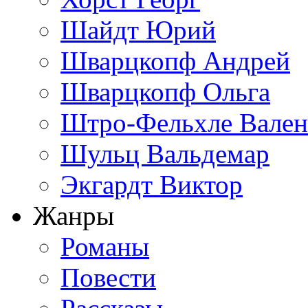
Шайдт Юрий
Шварцкопф Андрей
Шварцкопф Ольга
Штро-Фельхле Вален
Шульц Вальдемар
Экгардт Виктор
Жанры
Романы
Повести