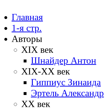
Главная
1-я стр.
Авторы
XIX век
Шнайдер Антон
XIX-XX век
Гиппиус Зинаида
Эртель Александр
XX век