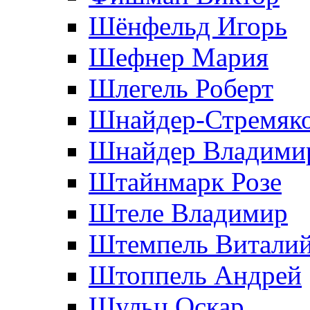
Шёнфельд Игорь
Шефнер Мария
Шлегель Роберт
Шнайдер-Стремяко
Шнайдер Владими
Штайнмарк Розe
Штеле Владимир
Штемпель Витали
Штоппель Андрей
Шульц Оскар