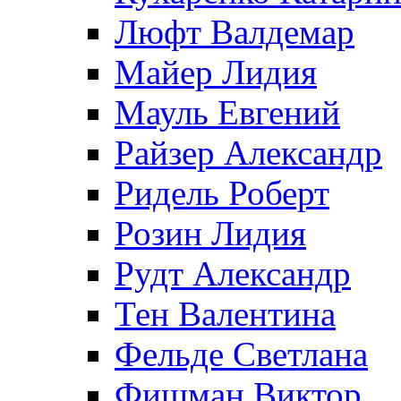
Люфт Валдемaр
Майер Лидия
Мауль Евгений
Райзер Александр
Ридель Роберт
Розин Лидия
Рудт Александр
Тен Валентина
Фельде Светлана
Фишман Виктор