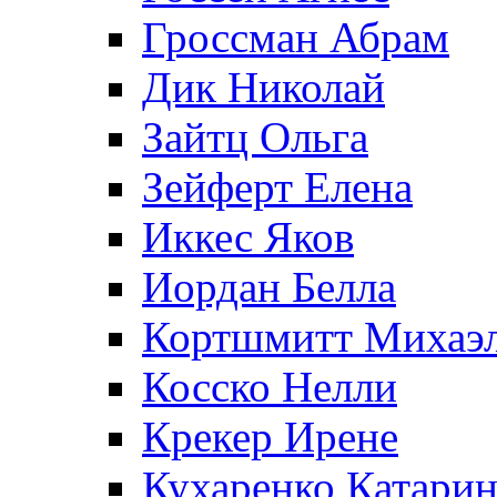
Гроссман Абрам
Дик Николай
Зайтц Ольга
Зейферт Елена
Иккес Яков
Иордан Белла
Кортшмитт Михаэ
Косско Нелли
Крекер Ирене
Кухаренко Катарин