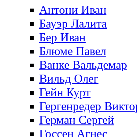
Антони Иван
Бауэр Лалита
Бер Иван
Блюме Павел
Ванке Вальдемар
Вильд Олег
Гейн Курт
Гергенредер Викто
Герман Сергей
Госсен Агнес