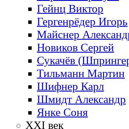
Гейнц Виктор
Гергенрёдер Игорь
Майснер Александ
Новиков Сергей
Сукачёв (Шпрингер
Тильманн Мартин
Шифнер Карл
Шмидт Александр
Янке Соня
XXI век