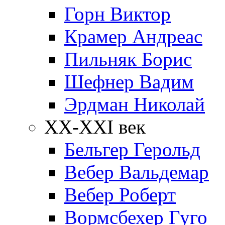
Горн Виктор
Крамер Андреас
Пильняк Борис
Шефнер Вадим
Эрдман Николай
ХХ-XXI век
Бельгер Герольд
Вебер Вальдемар
Вебер Роберт
Вормсбехер Гуго