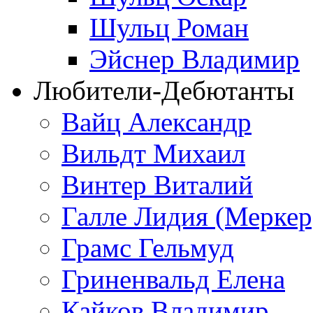
Шульц Роман
Эйснер Владимир
Любители-Дебютанты
Вайц Александр
Вильдт Михаил
Винтер Виталий
Галле Лидия (Меркер
Грамс Гельмуд
Гриненвальд Елена
Кайков Владимир