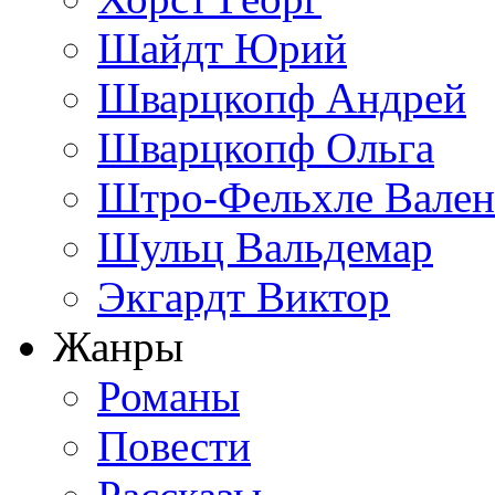
Шайдт Юрий
Шварцкопф Андрей
Шварцкопф Ольга
Штро-Фельхле Вален
Шульц Вальдемар
Экгардт Виктор
Жанры
Романы
Повести