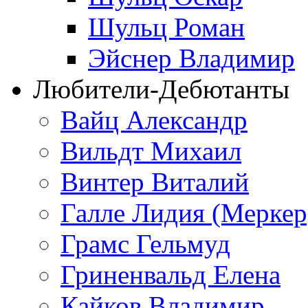
Шульц Роман
Эйснер Владимир
Любители-Дебютанты
Вайц Александр
Вильдт Михаил
Винтер Виталий
Галле Лидия (Меркер
Грамс Гельмуд
Гриненвальд Елена
Кайков Владимир