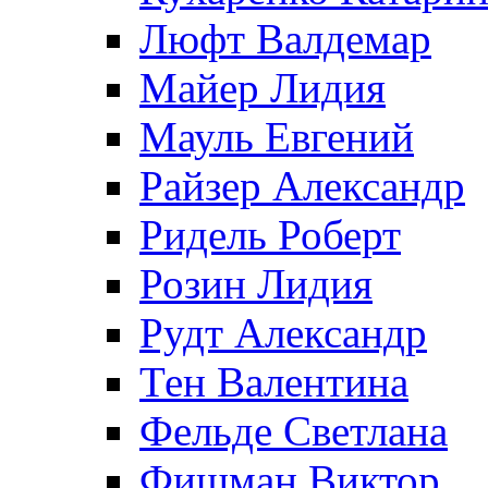
Люфт Валдемaр
Майер Лидия
Мауль Евгений
Райзер Александр
Ридель Роберт
Розин Лидия
Рудт Александр
Тен Валентина
Фельде Светлана
Фишман Виктор