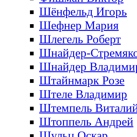
Шёнфельд Игорь
Шефнер Мария
Шлегель Роберт
Шнайдер-Стремяко
Шнайдер Владими
Штайнмарк Розe
Штеле Владимир
Штемпель Витали
Штоппель Андрей
Шульц Оскар