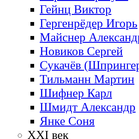
Гейнц Виктор
Гергенрёдер Игорь
Майснер Александ
Новиков Сергей
Сукачёв (Шпрингер
Тильманн Мартин
Шифнер Карл
Шмидт Александр
Янке Соня
XXI век