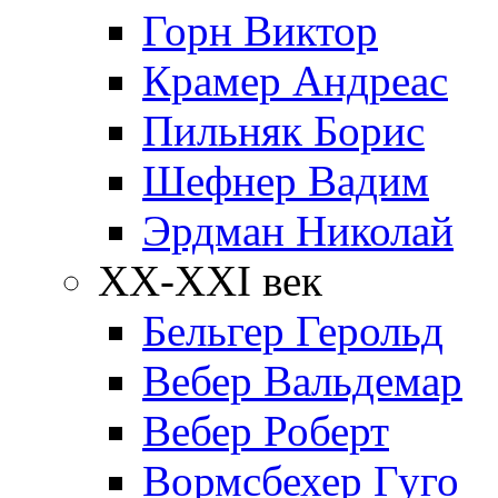
Горн Виктор
Крамер Андреас
Пильняк Борис
Шефнер Вадим
Эрдман Николай
ХХ-XXI век
Бельгер Герольд
Вебер Вальдемар
Вебер Роберт
Вормсбехер Гуго