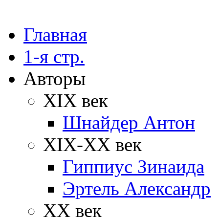
Главная
1-я стр.
Авторы
XIX век
Шнайдер Антон
XIX-XX век
Гиппиус Зинаида
Эртель Александр
XX век