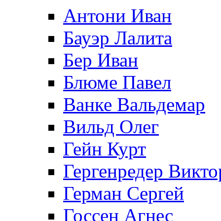
Антони Иван
Бауэр Лалита
Бер Иван
Блюме Павел
Ванке Вальдемар
Вильд Олег
Гейн Курт
Гергенредер Викто
Герман Сергей
Госсен Агнес