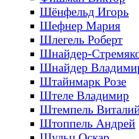
Шёнфельд Игорь
Шефнер Мария
Шлегель Роберт
Шнайдер-Стремяко
Шнайдер Владими
Штайнмарк Розe
Штеле Владимир
Штемпель Витали
Штоппель Андрей
Шульц Оскар