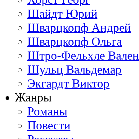
Шайдт Юрий
Шварцкопф Андрей
Шварцкопф Ольга
Штро-Фельхле Вален
Шульц Вальдемар
Экгардт Виктор
Жанры
Романы
Повести