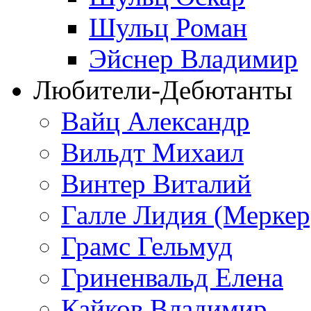
Шульц Роман
Эйснер Владимир
Любители-Дебютанты
Вайц Александр
Вильдт Михаил
Винтер Виталий
Галле Лидия (Меркер
Грамс Гельмуд
Гриненвальд Елена
Кайков Владимир