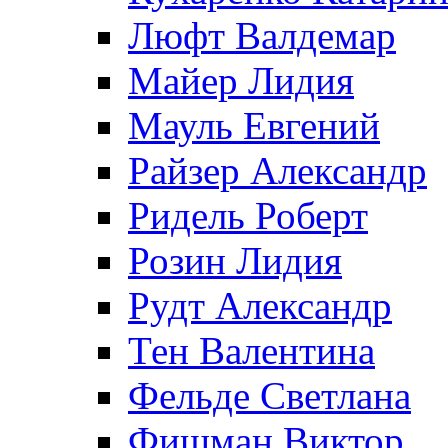
Люфт Валдемaр
Майер Лидия
Мауль Евгений
Райзер Александр
Ридель Роберт
Розин Лидия
Рудт Александр
Тен Валентина
Фельде Светлана
Фишман Виктор