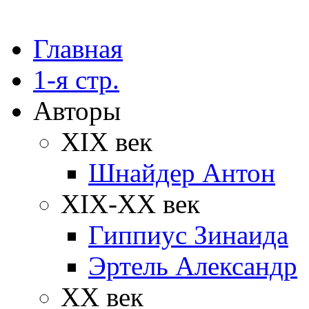
Главная
1-я стр.
Авторы
XIX век
Шнайдер Антон
XIX-XX век
Гиппиус Зинаида
Эртель Александр
XX век