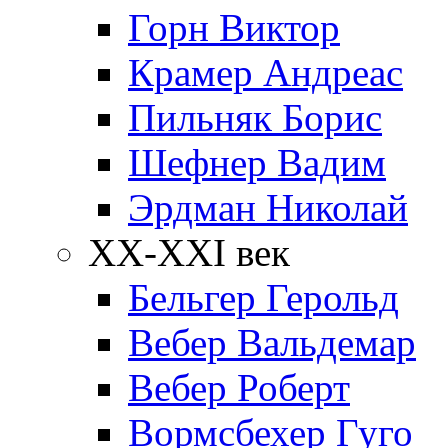
Горн Виктор
Крамер Андреас
Пильняк Борис
Шефнер Вадим
Эрдман Николай
ХХ-XXI век
Бельгер Герольд
Вебер Вальдемар
Вебер Роберт
Вормсбехер Гуго