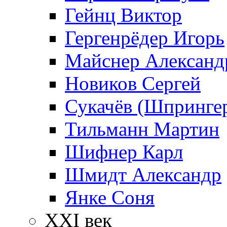
Гейнц Виктор
Гергенрёдер Игорь
Майснер Александ
Новиков Сергей
Сукачёв (Шпрингер
Тильманн Мартин
Шифнер Карл
Шмидт Александр
Янке Соня
XXI век