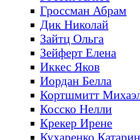
Гроссман Абрам
Дик Николай
Зайтц Ольга
Зейферт Елена
Иккес Яков
Иордан Белла
Кортшмитт Михаэ
Косско Нелли
Крекер Ирене
Кухаренко Катарин