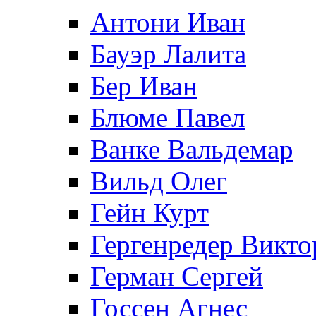
Антони Иван
Бауэр Лалита
Бер Иван
Блюме Павел
Ванке Вальдемар
Вильд Олег
Гейн Курт
Гергенредер Викто
Герман Сергей
Госсен Агнес