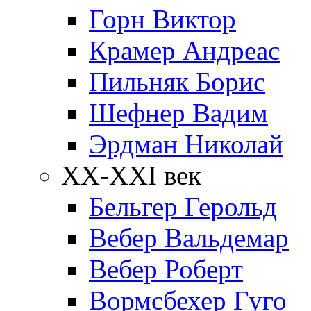
Горн Виктор
Крамер Андреас
Пильняк Борис
Шефнер Вадим
Эрдман Николай
ХХ-XXI век
Бельгер Герольд
Вебер Вальдемар
Вебер Роберт
Вормсбехер Гуго