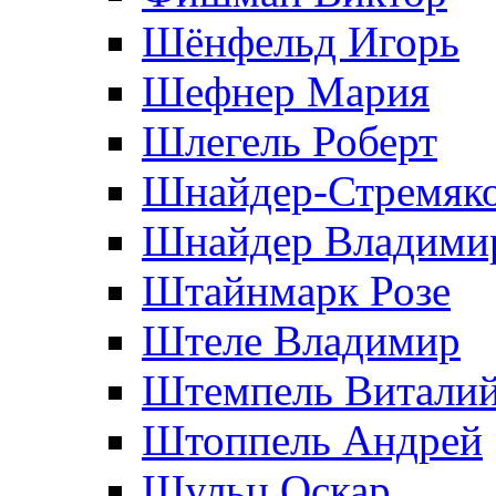
Шёнфельд Игорь
Шефнер Мария
Шлегель Роберт
Шнайдер-Стремяко
Шнайдер Владими
Штайнмарк Розe
Штеле Владимир
Штемпель Витали
Штоппель Андрей
Шульц Оскар