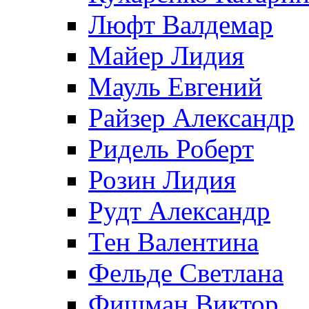
Люфт Валдемaр
Майер Лидия
Мауль Евгений
Райзер Александр
Ридель Роберт
Розин Лидия
Рудт Александр
Тен Валентина
Фельде Светлана
Фишман Виктор