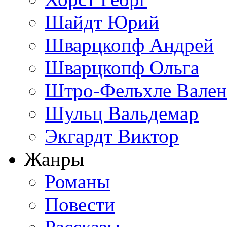
Шайдт Юрий
Шварцкопф Андрей
Шварцкопф Ольга
Штро-Фельхле Вален
Шульц Вальдемар
Экгардт Виктор
Жанры
Романы
Повести