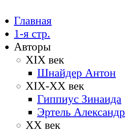
Главная
1-я стр.
Авторы
XIX век
Шнайдер Антон
XIX-XX век
Гиппиус Зинаида
Эртель Александр
XX век