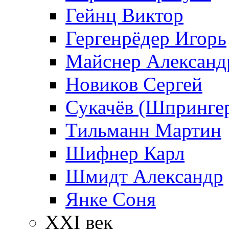
Гейнц Виктор
Гергенрёдер Игорь
Майснер Александ
Новиков Сергей
Сукачёв (Шпрингер
Тильманн Мартин
Шифнер Карл
Шмидт Александр
Янке Соня
XXI век