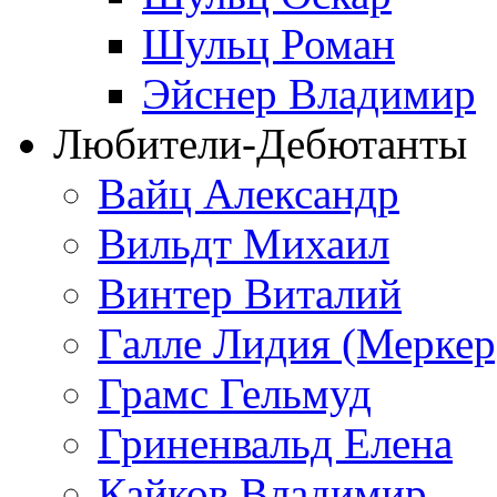
Шульц Роман
Эйснер Владимир
Любители-Дебютанты
Вайц Александр
Вильдт Михаил
Винтер Виталий
Галле Лидия (Меркер
Грамс Гельмуд
Гриненвальд Елена
Кайков Владимир