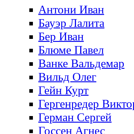
Антони Иван
Бауэр Лалита
Бер Иван
Блюме Павел
Ванке Вальдемар
Вильд Олег
Гейн Курт
Гергенредер Викто
Герман Сергей
Госсен Агнес