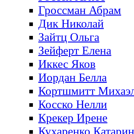
Гроссман Абрам
Дик Николай
Зайтц Ольга
Зейферт Елена
Иккес Яков
Иордан Белла
Кортшмитт Михаэ
Косско Нелли
Крекер Ирене
Кухаренко Катарин