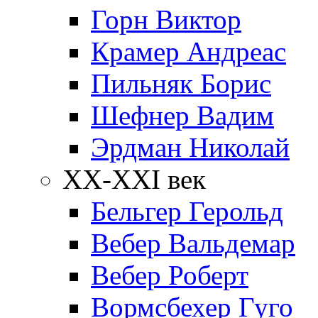
Горн Виктор
Крамер Андреас
Пильняк Борис
Шефнер Вадим
Эрдман Николай
ХХ-XXI век
Бельгер Герольд
Вебер Вальдемар
Вебер Роберт
Вормсбехер Гуго