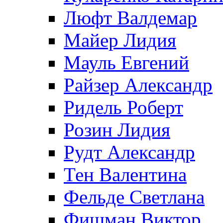
Люфт Валдемaр
Майер Лидия
Мауль Евгений
Райзер Александр
Ридель Роберт
Розин Лидия
Рудт Александр
Тен Валентина
Фельде Светлана
Фишман Виктор