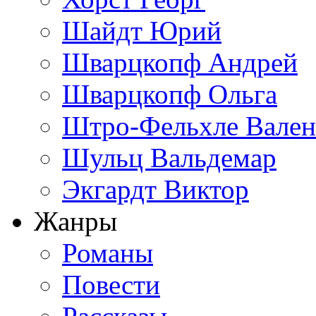
Шайдт Юрий
Шварцкопф Андрей
Шварцкопф Ольга
Штро-Фельхле Вален
Шульц Вальдемар
Экгардт Виктор
Жанры
Романы
Повести