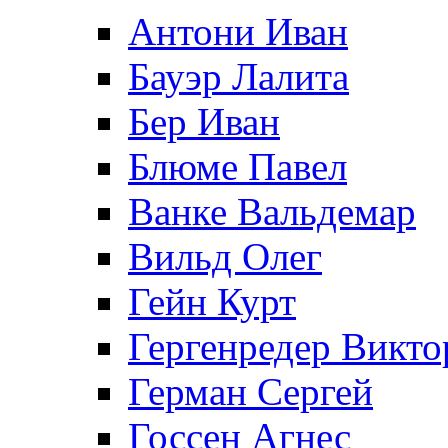
Антони Иван
Бауэр Лалита
Бер Иван
Блюме Павел
Ванке Вальдемар
Вильд Олег
Гейн Курт
Гергенредер Викто
Герман Сергей
Госсен Агнес