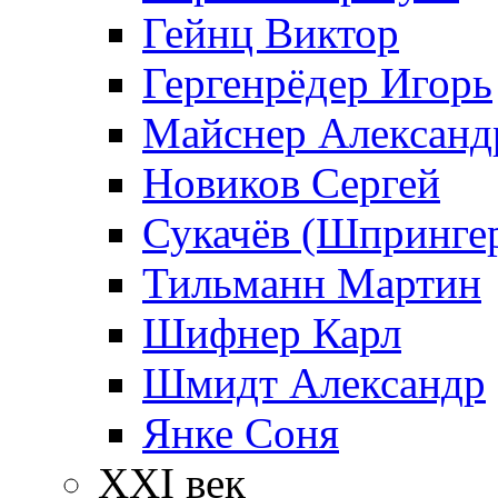
Гейнц Виктор
Гергенрёдер Игорь
Майснер Александ
Новиков Сергей
Сукачёв (Шпрингер
Тильманн Мартин
Шифнер Карл
Шмидт Александр
Янке Соня
XXI век