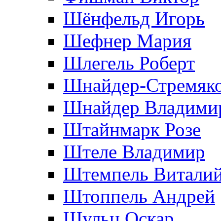
Шёнфельд Игорь
Шефнер Мария
Шлегель Роберт
Шнайдер-Стремяко
Шнайдер Владими
Штайнмарк Розe
Штеле Владимир
Штемпель Витали
Штоппель Андрей
Шульц Оскар