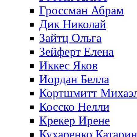
Гроссман Абрам
Дик Николай
Зайтц Ольга
Зейферт Елена
Иккес Яков
Иордан Белла
Кортшмитт Михаэ
Косско Нелли
Крекер Ирене
Кухаренко Катарин