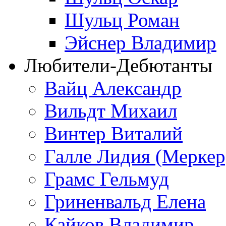
Шульц Роман
Эйснер Владимир
Любители-Дебютанты
Вайц Александр
Вильдт Михаил
Винтер Виталий
Галле Лидия (Меркер
Грамс Гельмуд
Гриненвальд Елена
Кайков Владимир