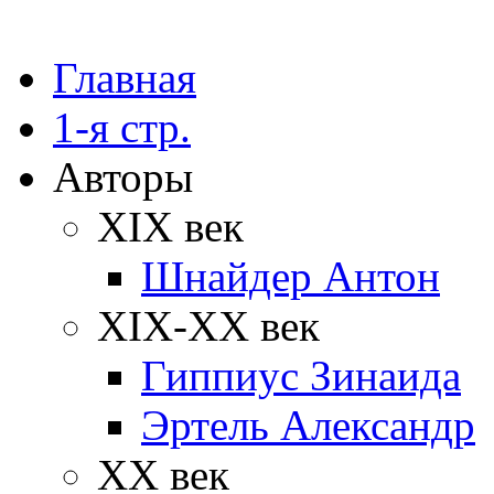
Главная
1-я стр.
Авторы
XIX век
Шнайдер Антон
XIX-XX век
Гиппиус Зинаида
Эртель Александр
XX век