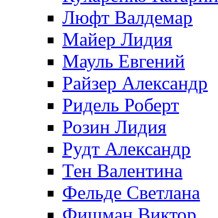
Люфт Валдемaр
Майер Лидия
Мауль Евгений
Райзер Александр
Ридель Роберт
Розин Лидия
Рудт Александр
Тен Валентина
Фельде Светлана
Фишман Виктор