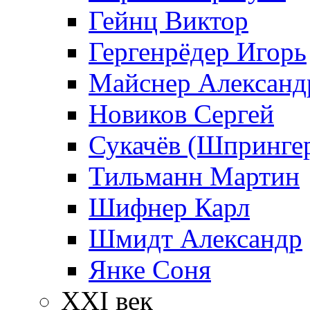
Гейнц Виктор
Гергенрёдер Игорь
Майснер Александ
Новиков Сергей
Сукачёв (Шпрингер
Тильманн Мартин
Шифнер Карл
Шмидт Александр
Янке Соня
XXI век