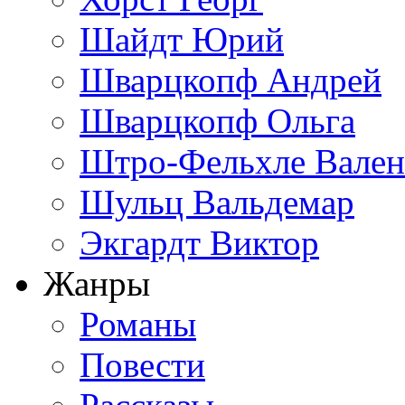
Шайдт Юрий
Шварцкопф Андрей
Шварцкопф Ольга
Штро-Фельхле Вален
Шульц Вальдемар
Экгардт Виктор
Жанры
Романы
Повести