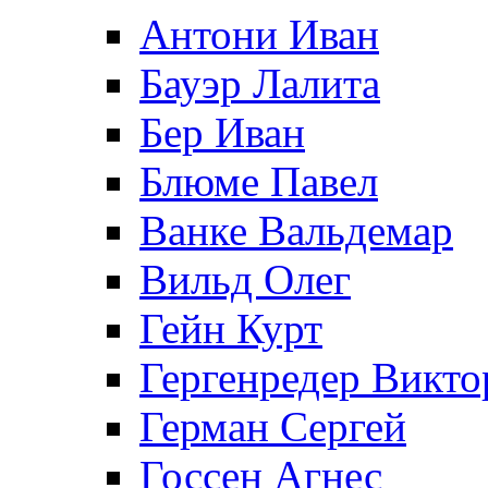
Антони Иван
Бауэр Лалита
Бер Иван
Блюме Павел
Ванке Вальдемар
Вильд Олег
Гейн Курт
Гергенредер Викто
Герман Сергей
Госсен Агнес