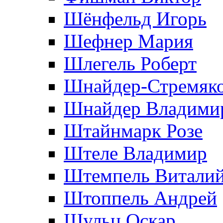
Шёнфельд Игорь
Шефнер Мария
Шлегель Роберт
Шнайдер-Стремяко
Шнайдер Владими
Штайнмарк Розe
Штеле Владимир
Штемпель Витали
Штоппель Андрей
Шульц Оскар