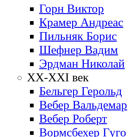
Горн Виктор
Крамер Андреас
Пильняк Борис
Шефнер Вадим
Эрдман Николай
ХХ-XXI век
Бельгер Герольд
Вебер Вальдемар
Вебер Роберт
Вормсбехер Гуго