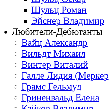
Шульц Роман
Эйснер Владимир
Любители-Дебютанты
Вайц Александр
Вильдт Михаил
Винтер Виталий
Галле Лидия (Меркер
Грамс Гельмуд
Гриненвальд Елена
Кайков Владимир