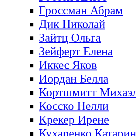
Гроссман Абрам
Дик Николай
Зайтц Ольга
Зейферт Елена
Иккес Яков
Иордан Белла
Кортшмитт Михаэ
Косско Нелли
Крекер Ирене
Кухаренко Катарин