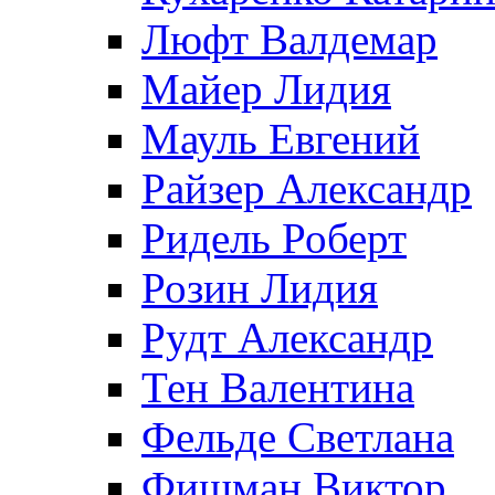
Люфт Валдемaр
Майер Лидия
Мауль Евгений
Райзер Александр
Ридель Роберт
Розин Лидия
Рудт Александр
Тен Валентина
Фельде Светлана
Фишман Виктор