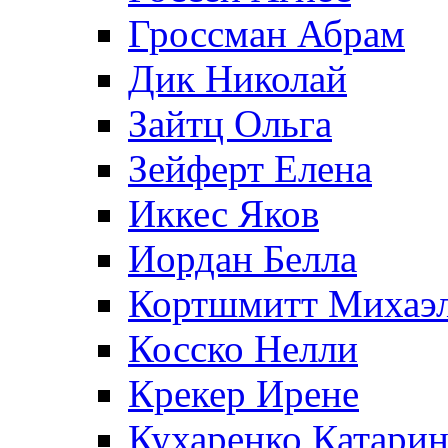
Гроссман Абрам
Дик Николай
Зайтц Ольга
Зейферт Елена
Иккес Яков
Иордан Белла
Кортшмитт Михаэ
Косско Нелли
Крекер Ирене
Кухаренко Катарин