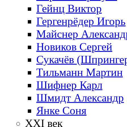
Гейнц Виктор
Гергенрёдер Игорь
Майснер Александ
Новиков Сергей
Сукачёв (Шпрингер
Тильманн Мартин
Шифнер Карл
Шмидт Александр
Янке Соня
XXI век