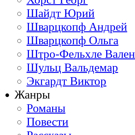
Шайдт Юрий
Шварцкопф Андрей
Шварцкопф Ольга
Штро-Фельхле Вален
Шульц Вальдемар
Экгардт Виктор
Жанры
Романы
Повести