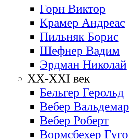
Горн Виктор
Крамер Андреас
Пильняк Борис
Шефнер Вадим
Эрдман Николай
ХХ-XXI век
Бельгер Герольд
Вебер Вальдемар
Вебер Роберт
Вормсбехер Гуго