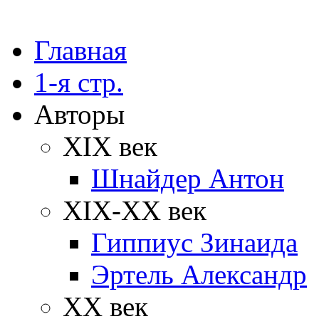
Главная
1-я стр.
Авторы
XIX век
Шнайдер Антон
XIX-XX век
Гиппиус Зинаида
Эртель Александр
XX век