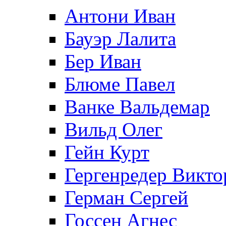
Антони Иван
Бауэр Лалита
Бер Иван
Блюме Павел
Ванке Вальдемар
Вильд Олег
Гейн Курт
Гергенредер Викто
Герман Сергей
Госсен Агнес