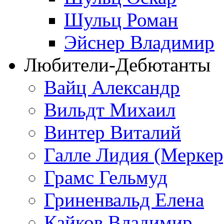
Шульц Роман
Эйснер Владимир
Любители-Дебютанты
Вайц Александр
Вильдт Михаил
Винтер Виталий
Галле Лидия (Меркер
Грамс Гельмуд
Гриненвальд Елена
Кайков Владимир