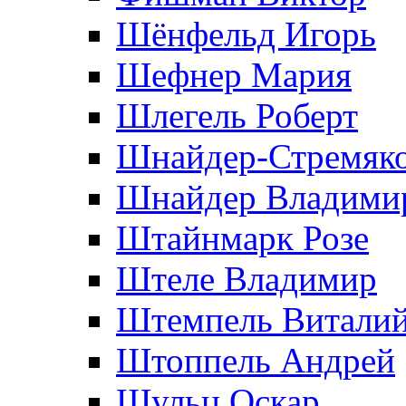
Шёнфельд Игорь
Шефнер Мария
Шлегель Роберт
Шнайдер-Стремяко
Шнайдер Владими
Штайнмарк Розe
Штеле Владимир
Штемпель Витали
Штоппель Андрей
Шульц Оскар