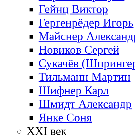
Гейнц Виктор
Гергенрёдер Игорь
Майснер Александ
Новиков Сергей
Сукачёв (Шпрингер
Тильманн Мартин
Шифнер Карл
Шмидт Александр
Янке Соня
XXI век