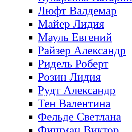
Люфт Валдемaр
Майер Лидия
Мауль Евгений
Райзер Александр
Ридель Роберт
Розин Лидия
Рудт Александр
Тен Валентина
Фельде Светлана
Фишман Виктор