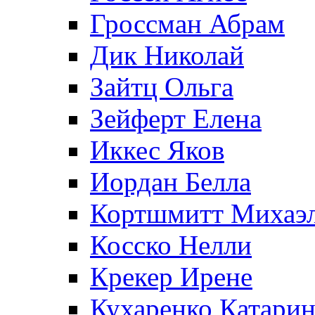
Гроссман Абрам
Дик Николай
Зайтц Ольга
Зейферт Елена
Иккес Яков
Иордан Белла
Кортшмитт Михаэ
Косско Нелли
Крекер Ирене
Кухаренко Катарин