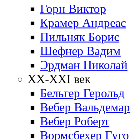
Горн Виктор
Крамер Андреас
Пильняк Борис
Шефнер Вадим
Эрдман Николай
ХХ-XXI век
Бельгер Герольд
Вебер Вальдемар
Вебер Роберт
Вормсбехер Гуго