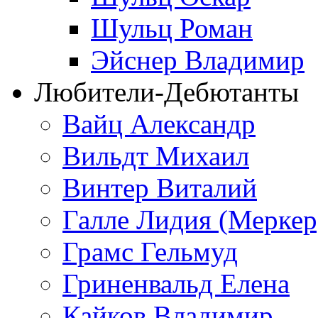
Шульц Роман
Эйснер Владимир
Любители-Дебютанты
Вайц Александр
Вильдт Михаил
Винтер Виталий
Галле Лидия (Меркер
Грамс Гельмуд
Гриненвальд Елена
Кайков Владимир