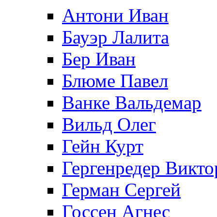
Антони Иван
Бауэр Лалита
Бер Иван
Блюме Павел
Ванке Вальдемар
Вильд Олег
Гейн Курт
Гергенредер Викто
Герман Сергей
Госсен Агнес