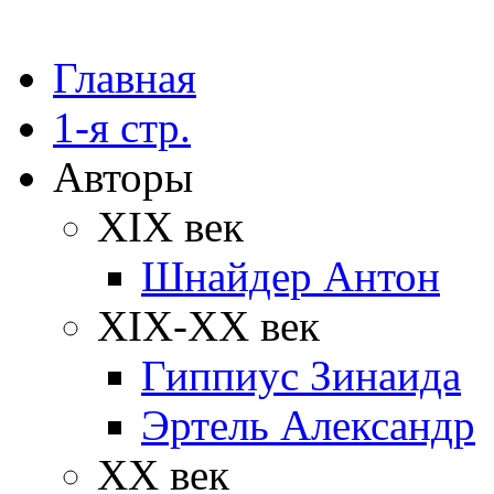
Главная
1-я стр.
Авторы
XIX век
Шнайдер Антон
XIX-XX век
Гиппиус Зинаида
Эртель Александр
XX век