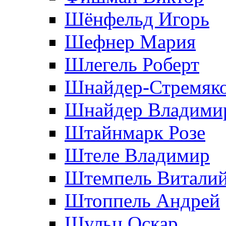
Шёнфельд Игорь
Шефнер Мария
Шлегель Роберт
Шнайдер-Стремяко
Шнайдер Владими
Штайнмарк Розe
Штеле Владимир
Штемпель Витали
Штоппель Андрей
Шульц Оскар