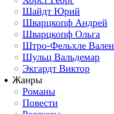
Шайдт Юрий
Шварцкопф Андрей
Шварцкопф Ольга
Штро-Фельхле Вален
Шульц Вальдемар
Экгардт Виктор
Жанры
Романы
Повести