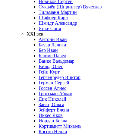
Новиков Сергей
Сукачёв (Шпрингер) Вячеслав
Тильманн Мартин
Шифнер Карл
Шмидт Александр
Янке Соня
XXI век
Антони Иван
Бауэр Лалита
Бер Иван
Блюме Павел
Ванке Вальдемар
Вильд Олег
Гейн Курт
Гергенредер Виктор
Герман Сергей
Госсен Агнес
Гроссман Абрам
Дик Николай
Зайтц Ольга
Зейферт Елена
Иккес Яков
Иордан Белла
Кортшмитт Михаэль
Косско Нелли