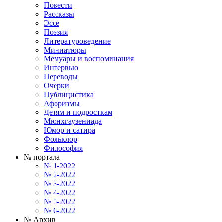
Повести
Рассказы
Эссе
Поэзия
Литературоведение
Миниатюры
Мемуары и воспоминания
Интервью
Переводы
Очерки
Публицистика
Афоризмы
Детям и подросткам
Мюнхгаузениада
Юмор и сатира
Фольклор
Философия
№ портала
№ 1-2022
№ 2-2022
№ 3-2022
№ 4-2022
№ 5-2022
№ 6-2022
№ Архив