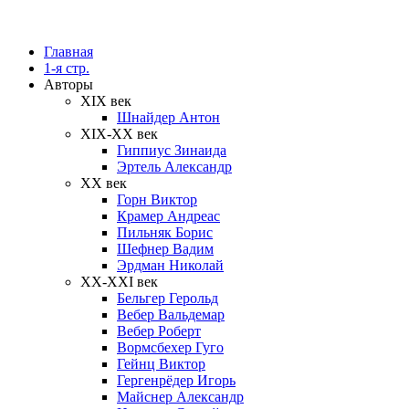
Главная
1-я стр.
Авторы
XIX век
Шнайдер Антон
XIX-XX век
Гиппиус Зинаида
Эртель Александр
XX век
Горн Виктор
Крамер Андреас
Пильняк Борис
Шефнер Вадим
Эрдман Николай
ХХ-XXI век
Бельгер Герольд
Вебер Вальдемар
Вебер Роберт
Вормсбехер Гуго
Гейнц Виктор
Гергенрёдер Игорь
Майснер Александр