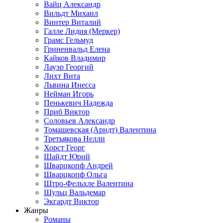
Вайц Александр
Вильдт Михаил
Винтер Виталий
Галле Лидия (Меркер)
Грамс Гельмуд
Гриненвальд Елена
Кайков Владимир
Лауэр Георгий
Лихт Вита
Львина Инесса
Нейман Игорь
Пенькевич Надежда
Приб Виктор
Соловьев Александр
Томашевская (Арндт) Валентина
Третьякова Нелли
Хорст Георг
Шайдт Юрий
Шварцкопф Андрей
Шварцкопф Ольга
Штро-Фельхле Валентина
Шульц Вальдемар
Экгардт Виктор
Жанры
Романы