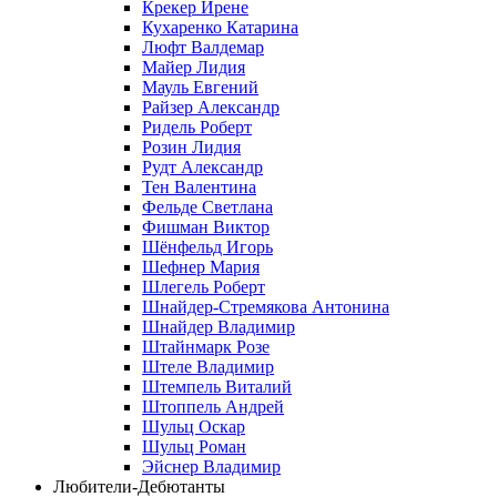
Крекер Ирене
Кухаренко Катарина
Люфт Валдемaр
Майер Лидия
Мауль Евгений
Райзер Александр
Ридель Роберт
Розин Лидия
Рудт Александр
Тен Валентина
Фельде Светлана
Фишман Виктор
Шёнфельд Игорь
Шефнер Мария
Шлегель Роберт
Шнайдер-Стремякова Антонина
Шнайдер Владимир
Штайнмарк Розe
Штеле Владимир
Штемпель Виталий
Штоппель Андрей
Шульц Оскар
Шульц Роман
Эйснер Владимир
Любители-Дебютанты