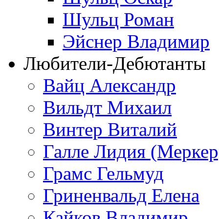
Шульц Роман
Эйснер Владимир
Любители-Дебютанты
Вайц Александр
Вильдт Михаил
Винтер Виталий
Галле Лидия (Меркер
Грамс Гельмуд
Гриненвальд Елена
Кайков Владимир