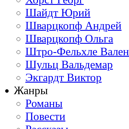
Шайдт Юрий
Шварцкопф Андрей
Шварцкопф Ольга
Штро-Фельхле Вален
Шульц Вальдемар
Экгардт Виктор
Жанры
Романы
Повести