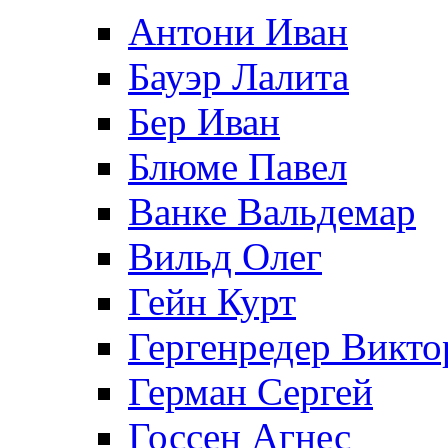
Антони Иван
Бауэр Лалита
Бер Иван
Блюме Павел
Ванке Вальдемар
Вильд Олег
Гейн Курт
Гергенредер Викто
Герман Сергей
Госсен Агнес