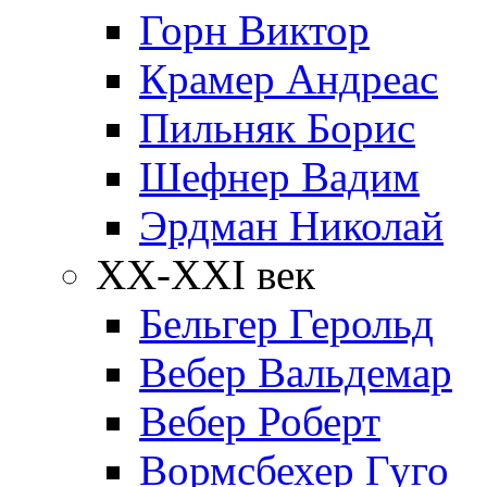
Горн Виктор
Крамер Андреас
Пильняк Борис
Шефнер Вадим
Эрдман Николай
ХХ-XXI век
Бельгер Герольд
Вебер Вальдемар
Вебер Роберт
Вормсбехер Гуго