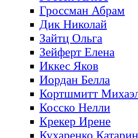
Гроссман Абрам
Дик Николай
Зайтц Ольга
Зейферт Елена
Иккес Яков
Иордан Белла
Кортшмитт Михаэ
Косско Нелли
Крекер Ирене
Кухаренко Катарин