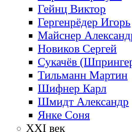
Гейнц Виктор
Гергенрёдер Игорь
Майснер Александ
Новиков Сергей
Сукачёв (Шпрингер
Тильманн Мартин
Шифнер Карл
Шмидт Александр
Янке Соня
XXI век