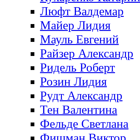
Люфт Валдемaр
Майер Лидия
Мауль Евгений
Райзер Александр
Ридель Роберт
Розин Лидия
Рудт Александр
Тен Валентина
Фельде Светлана
Фишман Виктор