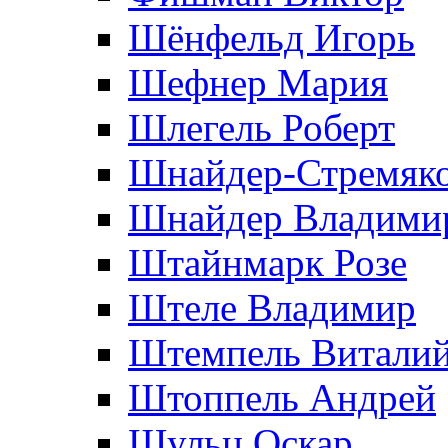
Шёнфельд Игорь
Шефнер Мария
Шлегель Роберт
Шнайдер-Стремяко
Шнайдер Владими
Штайнмарк Розe
Штеле Владимир
Штемпель Витали
Штоппель Андрей
Шульц Оскар