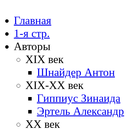
Главная
1-я стр.
Авторы
XIX век
Шнайдер Антон
XIX-XX век
Гиппиус Зинаида
Эртель Александр
XX век