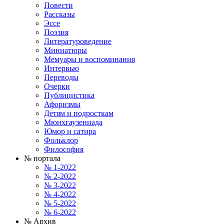
Повести
Рассказы
Эссе
Поэзия
Литературоведение
Миниатюры
Мемуары и воспоминания
Интервью
Переводы
Очерки
Публицистика
Афоризмы
Детям и подросткам
Мюнхгаузениада
Юмор и сатира
Фольклор
Философия
№ портала
№ 1-2022
№ 2-2022
№ 3-2022
№ 4-2022
№ 5-2022
№ 6-2022
№ Архив