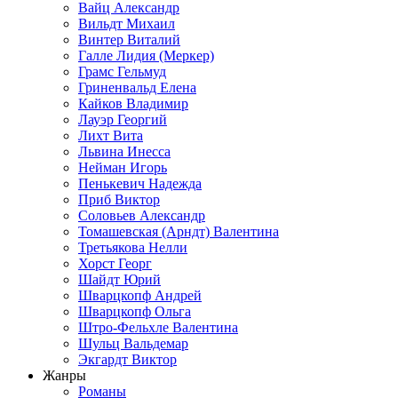
Вайц Александр
Вильдт Михаил
Винтер Виталий
Галле Лидия (Меркер)
Грамс Гельмуд
Гриненвальд Елена
Кайков Владимир
Лауэр Георгий
Лихт Вита
Львина Инесса
Нейман Игорь
Пенькевич Надежда
Приб Виктор
Соловьев Александр
Томашевская (Арндт) Валентина
Третьякова Нелли
Хорст Георг
Шайдт Юрий
Шварцкопф Андрей
Шварцкопф Ольга
Штро-Фельхле Валентина
Шульц Вальдемар
Экгардт Виктор
Жанры
Романы