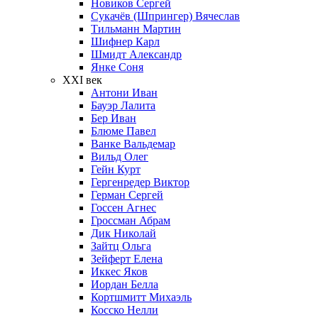
Новиков Сергей
Сукачёв (Шпрингер) Вячеслав
Тильманн Мартин
Шифнер Карл
Шмидт Александр
Янке Соня
XXI век
Антони Иван
Бауэр Лалита
Бер Иван
Блюме Павел
Ванке Вальдемар
Вильд Олег
Гейн Курт
Гергенредер Виктор
Герман Сергей
Госсен Агнес
Гроссман Абрам
Дик Николай
Зайтц Ольга
Зейферт Елена
Иккес Яков
Иордан Белла
Кортшмитт Михаэль
Косско Нелли