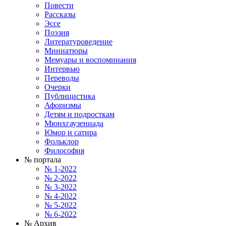
Повести
Рассказы
Эссе
Поэзия
Литературоведение
Миниатюры
Мемуары и воспоминания
Интервью
Переводы
Очерки
Публицистика
Афоризмы
Детям и подросткам
Мюнхгаузениада
Юмор и сатира
Фольклор
Философия
№ портала
№ 1-2022
№ 2-2022
№ 3-2022
№ 4-2022
№ 5-2022
№ 6-2022
№ Архив