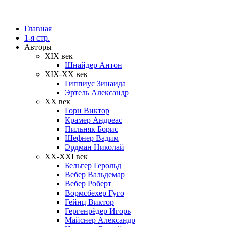
Главная
1-я стр.
Авторы
XIX век
Шнайдер Антон
XIX-XX век
Гиппиус Зинаида
Эртель Александр
XX век
Горн Виктор
Крамер Андреас
Пильняк Борис
Шефнер Вадим
Эрдман Николай
ХХ-XXI век
Бельгер Герольд
Вебер Вальдемар
Вебер Роберт
Вормсбехер Гуго
Гейнц Виктор
Гергенрёдер Игорь
Майснер Александр