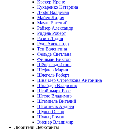
Крекер Ирене
Кухаренко Катарина
Люфт Валдемaр
Майер Лидия
Мауль Евгений
Райзер Александр
Ридель Роберт
Розин Лидия
Рудт Александр
Тен Валентина
Фельде Светлана
Фишман Виктор
Шёнфельд Игорь
Шефнер Мария
Шлегель Роберт
Шнайдер-Стремякова Антонина
Шнайдер Владимир
Штайнмарк Розe
Штеле Владимир
Штемпель Виталий
Штоппель Андрей
Шульц Оскар
Шульц Роман
Эйснер Владимир
Любители-Дебютанты