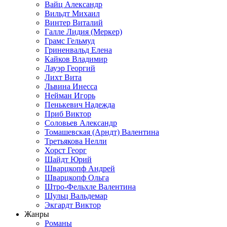
Вайц Александр
Вильдт Михаил
Винтер Виталий
Галле Лидия (Меркер)
Грамс Гельмуд
Гриненвальд Елена
Кайков Владимир
Лауэр Георгий
Лихт Вита
Львина Инесса
Нейман Игорь
Пенькевич Надежда
Приб Виктор
Соловьев Александр
Томашевская (Арндт) Валентина
Третьякова Нелли
Хорст Георг
Шайдт Юрий
Шварцкопф Андрей
Шварцкопф Ольга
Штро-Фельхле Валентина
Шульц Вальдемар
Экгардт Виктор
Жанры
Романы