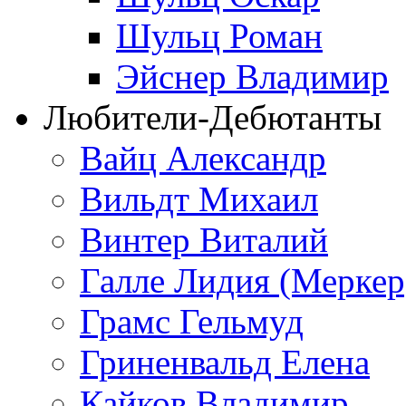
Шульц Роман
Эйснер Владимир
Любители-Дебютанты
Вайц Александр
Вильдт Михаил
Винтер Виталий
Галле Лидия (Меркер
Грамс Гельмуд
Гриненвальд Елена
Кайков Владимир