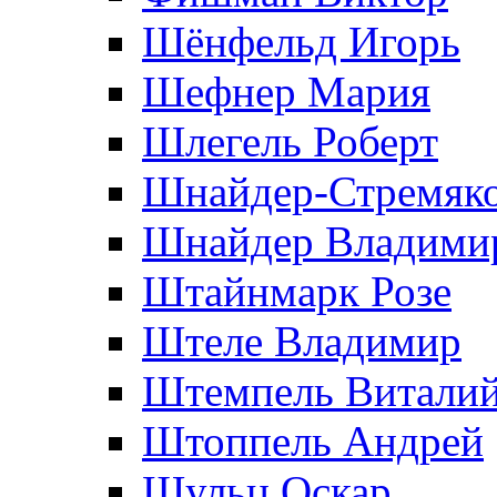
Шёнфельд Игорь
Шефнер Мария
Шлегель Роберт
Шнайдер-Стремяко
Шнайдер Владими
Штайнмарк Розe
Штеле Владимир
Штемпель Витали
Штоппель Андрей
Шульц Оскар