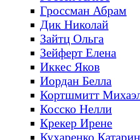
Гроссман Абрам
Дик Николай
Зайтц Ольга
Зейферт Елена
Иккес Яков
Иордан Белла
Кортшмитт Михаэ
Косско Нелли
Крекер Ирене
Кухаренко Катарин