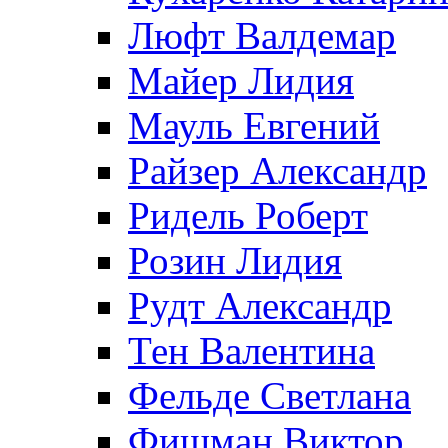
Люфт Валдемaр
Майер Лидия
Мауль Евгений
Райзер Александр
Ридель Роберт
Розин Лидия
Рудт Александр
Тен Валентина
Фельде Светлана
Фишман Виктор