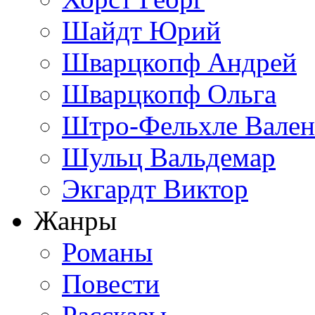
Шайдт Юрий
Шварцкопф Андрей
Шварцкопф Ольга
Штро-Фельхле Вален
Шульц Вальдемар
Экгардт Виктор
Жанры
Романы
Повести