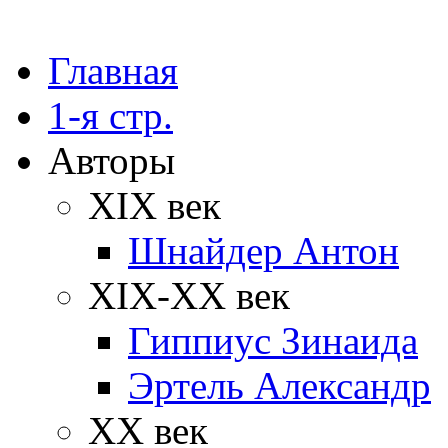
Главная
1-я стр.
Авторы
XIX век
Шнайдер Антон
XIX-XX век
Гиппиус Зинаида
Эртель Александр
XX век