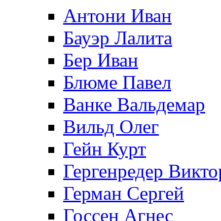
Антони Иван
Бауэр Лалита
Бер Иван
Блюме Павел
Ванке Вальдемар
Вильд Олег
Гейн Курт
Гергенредер Викто
Герман Сергей
Госсен Агнес