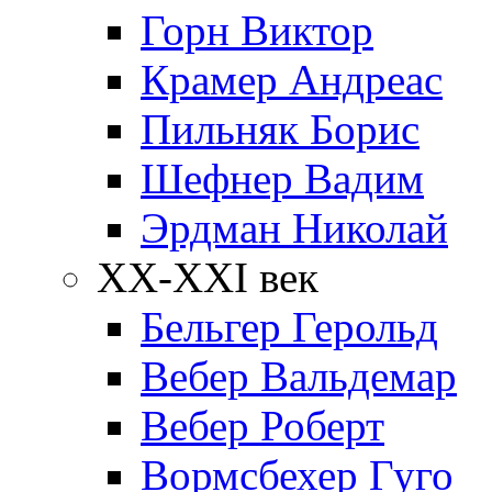
Горн Виктор
Крамер Андреас
Пильняк Борис
Шефнер Вадим
Эрдман Николай
ХХ-XXI век
Бельгер Герольд
Вебер Вальдемар
Вебер Роберт
Вормсбехер Гуго