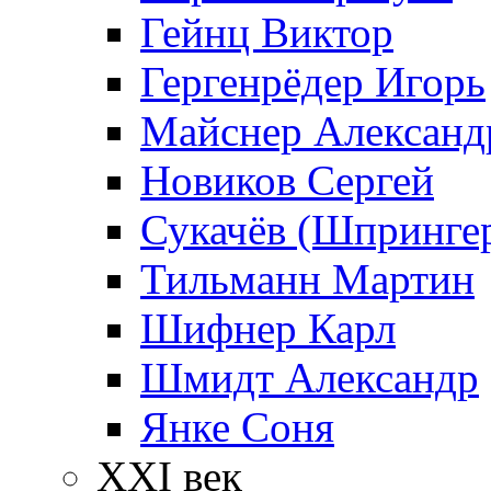
Гейнц Виктор
Гергенрёдер Игорь
Майснер Александ
Новиков Сергей
Сукачёв (Шпрингер
Тильманн Мартин
Шифнер Карл
Шмидт Александр
Янке Соня
XXI век