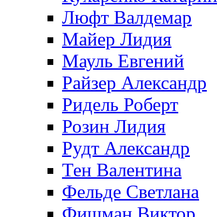
Люфт Валдемaр
Майер Лидия
Мауль Евгений
Райзер Александр
Ридель Роберт
Розин Лидия
Рудт Александр
Тен Валентина
Фельде Светлана
Фишман Виктор