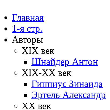
Главная
1-я стр.
Авторы
XIX век
Шнайдер Антон
XIX-XX век
Гиппиус Зинаида
Эртель Александр
XX век