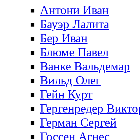
Антони Иван
Бауэр Лалита
Бер Иван
Блюме Павел
Ванке Вальдемар
Вильд Олег
Гейн Курт
Гергенредер Викто
Герман Сергей
Госсен Агнес