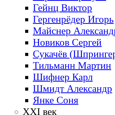
Гейнц Виктор
Гергенрёдер Игорь
Майснер Александ
Новиков Сергей
Сукачёв (Шпрингер
Тильманн Мартин
Шифнер Карл
Шмидт Александр
Янке Соня
XXI век