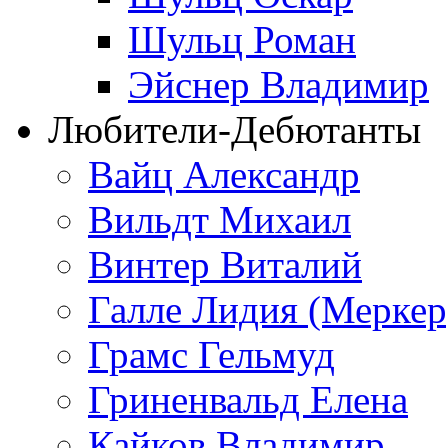
Шульц Роман
Эйснер Владимир
Любители-Дебютанты
Вайц Александр
Вильдт Михаил
Винтер Виталий
Галле Лидия (Меркер
Грамс Гельмуд
Гриненвальд Елена
Кайков Владимир