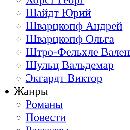
Шайдт Юрий
Шварцкопф Андрей
Шварцкопф Ольга
Штро-Фельхле Вален
Шульц Вальдемар
Экгардт Виктор
Жанры
Романы
Повести