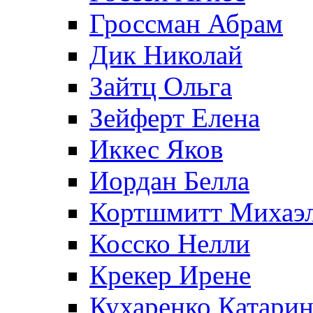
Гроссман Абрам
Дик Николай
Зайтц Ольга
Зейферт Елена
Иккес Яков
Иордан Белла
Кортшмитт Михаэ
Косско Нелли
Крекер Ирене
Кухаренко Катарин