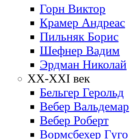
Горн Виктор
Крамер Андреас
Пильняк Борис
Шефнер Вадим
Эрдман Николай
ХХ-XXI век
Бельгер Герольд
Вебер Вальдемар
Вебер Роберт
Вормсбехер Гуго