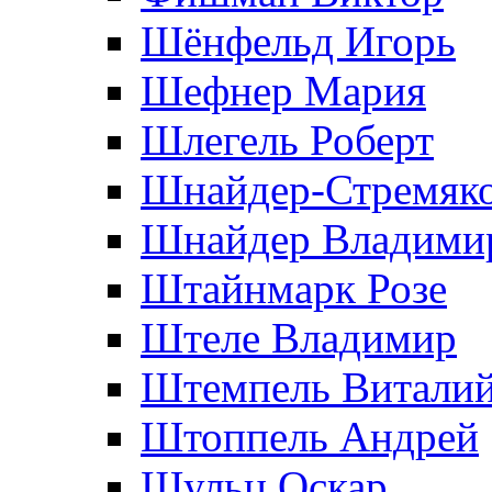
Шёнфельд Игорь
Шефнер Мария
Шлегель Роберт
Шнайдер-Стремяко
Шнайдер Владими
Штайнмарк Розe
Штеле Владимир
Штемпель Витали
Штоппель Андрей
Шульц Оскар