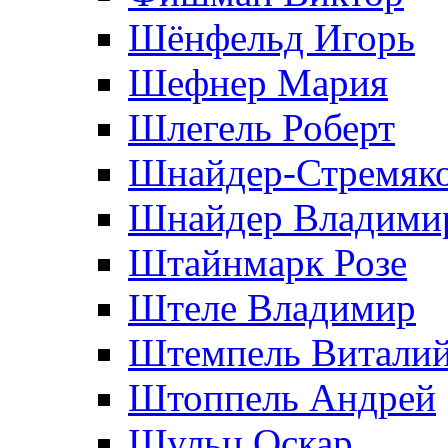
Шёнфельд Игорь
Шефнер Мария
Шлегель Роберт
Шнайдер-Стремяко
Шнайдер Владими
Штайнмарк Розe
Штеле Владимир
Штемпель Витали
Штоппель Андрей
Шульц Оскар