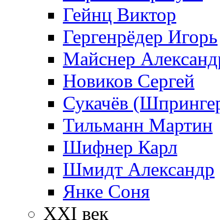
Гейнц Виктор
Гергенрёдер Игорь
Майснер Александ
Новиков Сергей
Сукачёв (Шпрингер
Тильманн Мартин
Шифнер Карл
Шмидт Александр
Янке Соня
XXI век