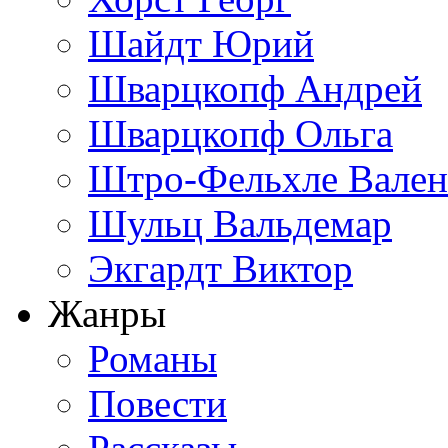
Шайдт Юрий
Шварцкопф Андрей
Шварцкопф Ольга
Штро-Фельхле Вален
Шульц Вальдемар
Экгардт Виктор
Жанры
Романы
Повести