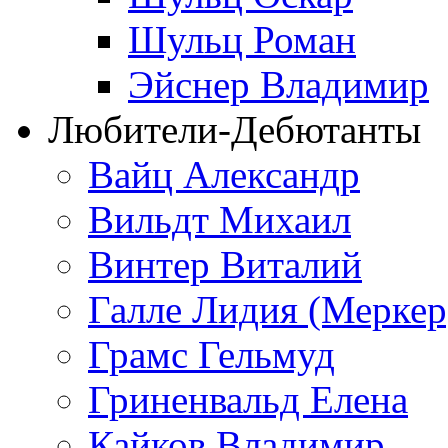
Шульц Роман
Эйснер Владимир
Любители-Дебютанты
Вайц Александр
Вильдт Михаил
Винтер Виталий
Галле Лидия (Меркер
Грамс Гельмуд
Гриненвальд Елена
Кайков Владимир