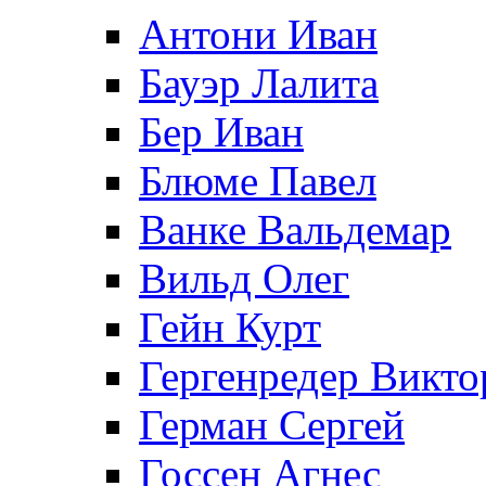
Антони Иван
Бауэр Лалита
Бер Иван
Блюме Павел
Ванке Вальдемар
Вильд Олег
Гейн Курт
Гергенредер Викто
Герман Сергей
Госсен Агнес