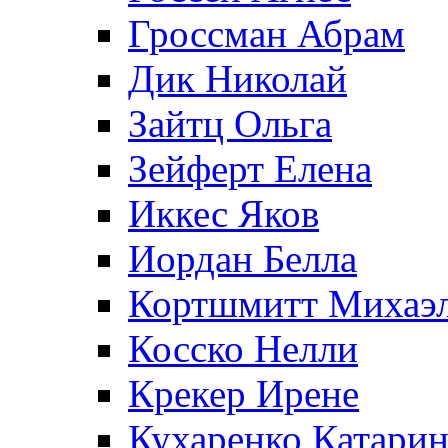
Гроссман Абрам
Дик Николай
Зайтц Ольга
Зейферт Елена
Иккес Яков
Иордан Белла
Кортшмитт Михаэ
Косско Нелли
Крекер Ирене
Кухаренко Катарин