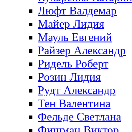
Люфт Валдемaр
Майер Лидия
Мауль Евгений
Райзер Александр
Ридель Роберт
Розин Лидия
Рудт Александр
Тен Валентина
Фельде Светлана
Фишман Виктор