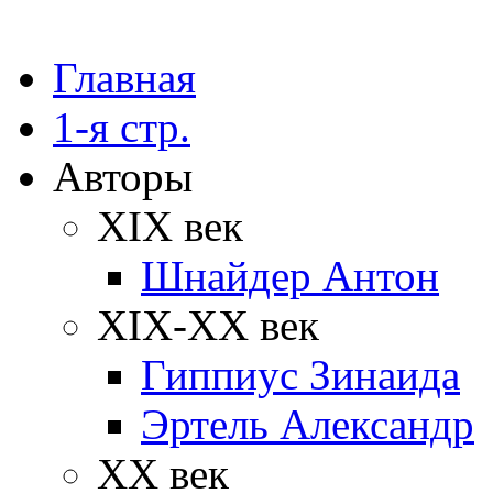
Главная
1-я стр.
Авторы
XIX век
Шнайдер Антон
XIX-XX век
Гиппиус Зинаида
Эртель Александр
XX век