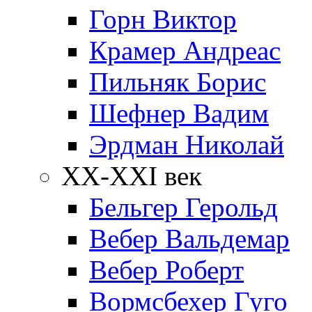
Горн Виктор
Крамер Андреас
Пильняк Борис
Шефнер Вадим
Эрдман Николай
ХХ-XXI век
Бельгер Герольд
Вебер Вальдемар
Вебер Роберт
Вормсбехер Гуго