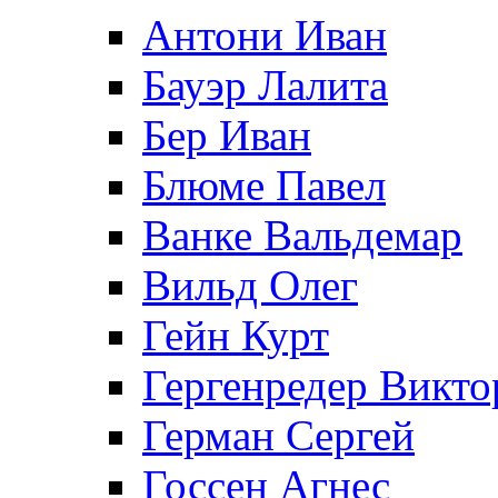
Антони Иван
Бауэр Лалита
Бер Иван
Блюме Павел
Ванке Вальдемар
Вильд Олег
Гейн Курт
Гергенредер Викто
Герман Сергей
Госсен Агнес