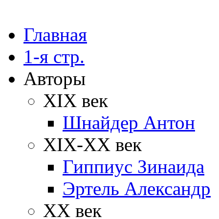
Главная
1-я стр.
Авторы
XIX век
Шнайдер Антон
XIX-XX век
Гиппиус Зинаида
Эртель Александр
XX век