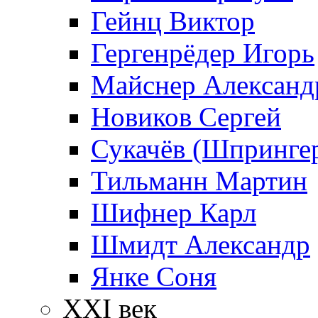
Гейнц Виктор
Гергенрёдер Игорь
Майснер Александ
Новиков Сергей
Сукачёв (Шпрингер
Тильманн Мартин
Шифнер Карл
Шмидт Александр
Янке Соня
XXI век