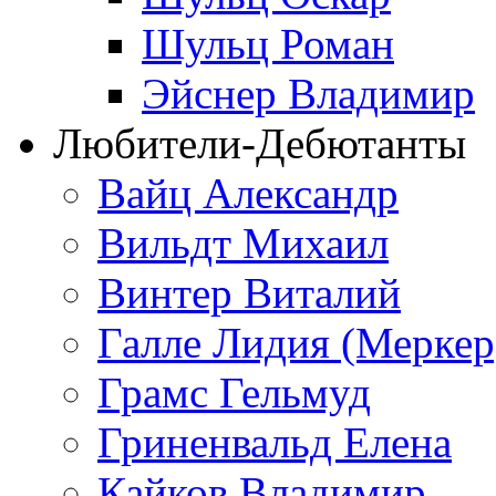
Шульц Роман
Эйснер Владимир
Любители-Дебютанты
Вайц Александр
Вильдт Михаил
Винтер Виталий
Галле Лидия (Меркер
Грамс Гельмуд
Гриненвальд Елена
Кайков Владимир