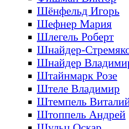
Шёнфельд Игорь
Шефнер Мария
Шлегель Роберт
Шнайдер-Стремяко
Шнайдер Владими
Штайнмарк Розe
Штеле Владимир
Штемпель Витали
Штоппель Андрей
Шульц Оскар