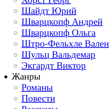
Шайдт Юрий
Шварцкопф Андрей
Шварцкопф Ольга
Штро-Фельхле Вален
Шульц Вальдемар
Экгардт Виктор
Жанры
Романы
Повести