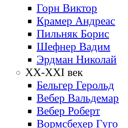
Горн Виктор
Крамер Андреас
Пильняк Борис
Шефнер Вадим
Эрдман Николай
ХХ-XXI век
Бельгер Герольд
Вебер Вальдемар
Вебер Роберт
Вормсбехер Гуго