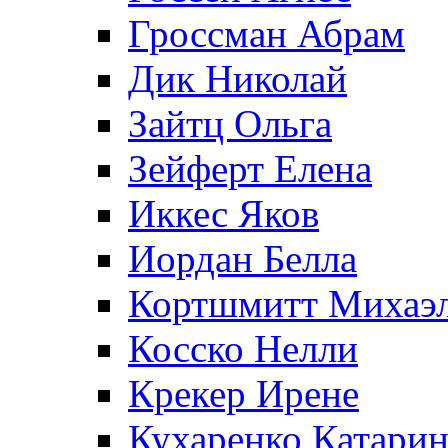
Гроссман Абрам
Дик Николай
Зайтц Ольга
Зейферт Елена
Иккес Яков
Иордан Белла
Кортшмитт Михаэ
Косско Нелли
Крекер Ирене
Кухаренко Катарин