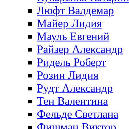
Люфт Валдемaр
Майер Лидия
Мауль Евгений
Райзер Александр
Ридель Роберт
Розин Лидия
Рудт Александр
Тен Валентина
Фельде Светлана
Фишман Виктор