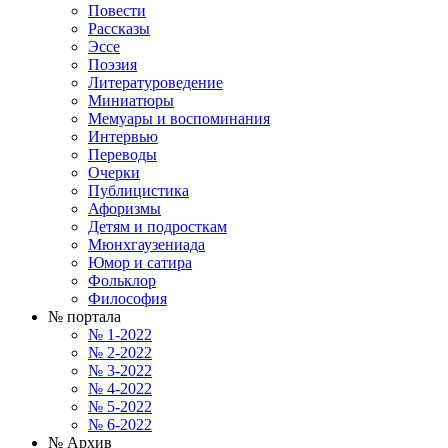
Повести
Рассказы
Эссе
Поэзия
Литературоведение
Миниатюры
Мемуары и воспоминания
Интервью
Переводы
Очерки
Публицистика
Афоризмы
Детям и подросткам
Мюнхгаузениада
Юмор и сатира
Фольклор
Философия
№ портала
№ 1-2022
№ 2-2022
№ 3-2022
№ 4-2022
№ 5-2022
№ 6-2022
№ Архив