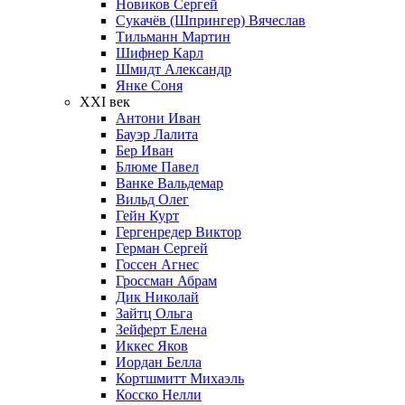
Новиков Сергей
Сукачёв (Шпрингер) Вячеслав
Тильманн Мартин
Шифнер Карл
Шмидт Александр
Янке Соня
XXI век
Антони Иван
Бауэр Лалита
Бер Иван
Блюме Павел
Ванке Вальдемар
Вильд Олег
Гейн Курт
Гергенредер Виктор
Герман Сергей
Госсен Агнес
Гроссман Абрам
Дик Николай
Зайтц Ольга
Зейферт Елена
Иккес Яков
Иордан Белла
Кортшмитт Михаэль
Косско Нелли