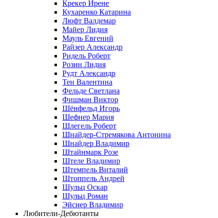
Крекер Ирене
Кухаренко Катарина
Люфт Валдемaр
Майер Лидия
Мауль Евгений
Райзер Александр
Ридель Роберт
Розин Лидия
Рудт Александр
Тен Валентина
Фельде Светлана
Фишман Виктор
Шёнфельд Игорь
Шефнер Мария
Шлегель Роберт
Шнайдер-Стремякова Антонина
Шнайдер Владимир
Штайнмарк Розe
Штеле Владимир
Штемпель Виталий
Штоппель Андрей
Шульц Оскар
Шульц Роман
Эйснер Владимир
Любители-Дебютанты