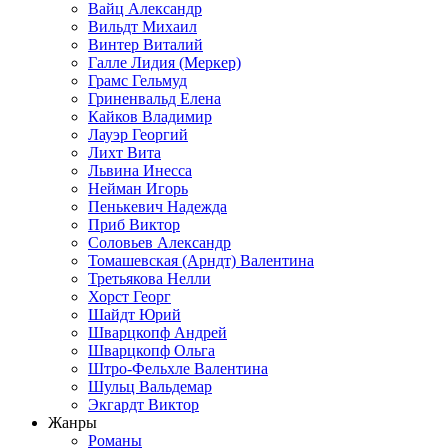
Вайц Александр
Вильдт Михаил
Винтер Виталий
Галле Лидия (Меркер)
Грамс Гельмуд
Гриненвальд Елена
Кайков Владимир
Лауэр Георгий
Лихт Вита
Львина Инесса
Нейман Игорь
Пенькевич Надежда
Приб Виктор
Соловьев Александр
Томашевская (Арндт) Валентина
Третьякова Нелли
Хорст Георг
Шайдт Юрий
Шварцкопф Андрей
Шварцкопф Ольга
Штро-Фельхле Валентина
Шульц Вальдемар
Экгардт Виктор
Жанры
Романы