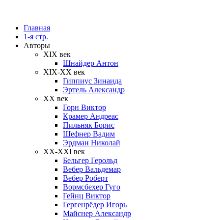
Главная
1-я стр.
Авторы
XIX век
Шнайдер Антон
XIX-XX век
Гиппиус Зинаида
Эртель Александр
XX век
Горн Виктор
Крамер Андреас
Пильняк Борис
Шефнер Вадим
Эрдман Николай
ХХ-XXI век
Бельгер Герольд
Вебер Вальдемар
Вебер Роберт
Вормсбехер Гуго
Гейнц Виктор
Гергенрёдер Игорь
Майснер Александр