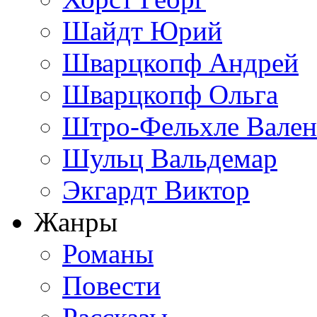
Шайдт Юрий
Шварцкопф Андрей
Шварцкопф Ольга
Штро-Фельхле Вален
Шульц Вальдемар
Экгардт Виктор
Жанры
Романы
Повести