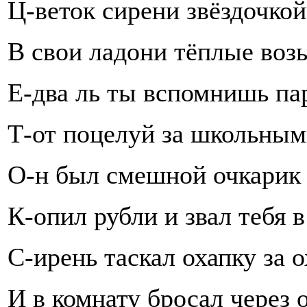
Ц-веток сирени звёздочко
В свои ладони тёплые воз
Е-два ль ты вспомнишь па
Т-от поцелуй за школьным
О-н был смешной очкарик 
К-опил рубли и звал тебя в
С-ирень таскал охапку за 
И в комнату бросал через о