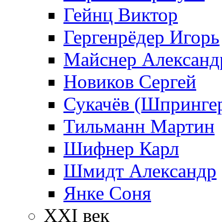
Гейнц Виктор
Гергенрёдер Игорь
Майснер Александ
Новиков Сергей
Сукачёв (Шпрингер
Тильманн Мартин
Шифнер Карл
Шмидт Александр
Янке Соня
XXI век