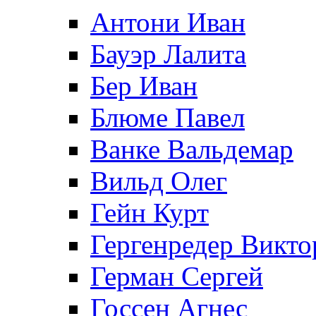
Антони Иван
Бауэр Лалита
Бер Иван
Блюме Павел
Ванке Вальдемар
Вильд Олег
Гейн Курт
Гергенредер Викто
Герман Сергей
Госсен Агнес