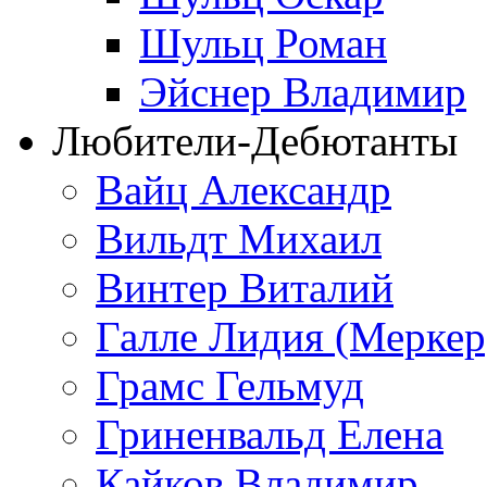
Шульц Роман
Эйснер Владимир
Любители-Дебютанты
Вайц Александр
Вильдт Михаил
Винтер Виталий
Галле Лидия (Меркер
Грамс Гельмуд
Гриненвальд Елена
Кайков Владимир