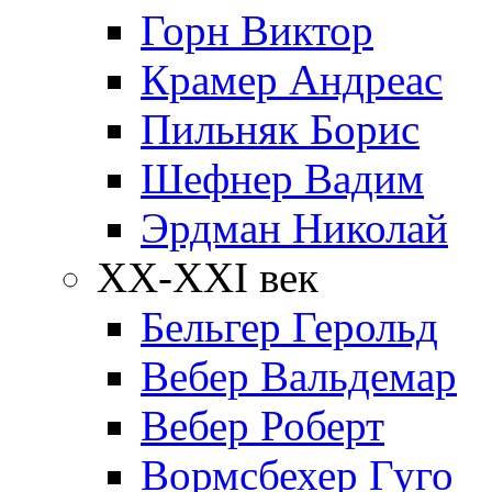
Горн Виктор
Крамер Андреас
Пильняк Борис
Шефнер Вадим
Эрдман Николай
ХХ-XXI век
Бельгер Герольд
Вебер Вальдемар
Вебер Роберт
Вормсбехер Гуго