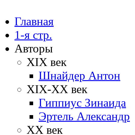
Главная
1-я стр.
Авторы
XIX век
Шнайдер Антон
XIX-XX век
Гиппиус Зинаида
Эртель Александр
XX век