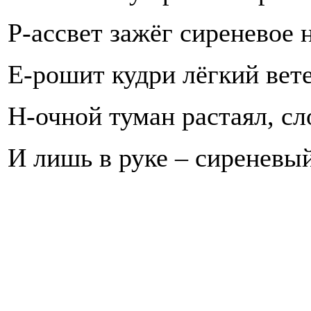
Р-ассвет зажёг сиреневое 
Е-рошит кудри лёгкий вет
Н-очной туман растаял, сл
И лишь в руке – сиреневый