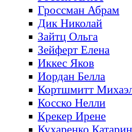
Гроссман Абрам
Дик Николай
Зайтц Ольга
Зейферт Елена
Иккес Яков
Иордан Белла
Кортшмитт Михаэ
Косско Нелли
Крекер Ирене
Кухаренко Катарин