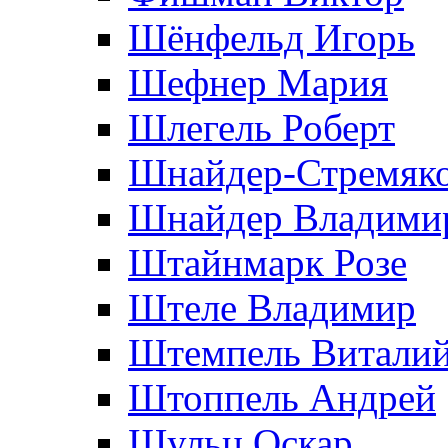
Шёнфельд Игорь
Шефнер Мария
Шлегель Роберт
Шнайдер-Стремяко
Шнайдер Владими
Штайнмарк Розe
Штеле Владимир
Штемпель Витали
Штоппель Андрей
Шульц Оскар