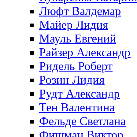
Люфт Валдемaр
Майер Лидия
Мауль Евгений
Райзер Александр
Ридель Роберт
Розин Лидия
Рудт Александр
Тен Валентина
Фельде Светлана
Фишман Виктор