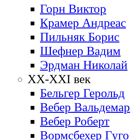
Горн Виктор
Крамер Андреас
Пильняк Борис
Шефнер Вадим
Эрдман Николай
ХХ-XXI век
Бельгер Герольд
Вебер Вальдемар
Вебер Роберт
Вормсбехер Гуго