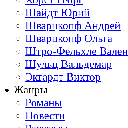
Шайдт Юрий
Шварцкопф Андрей
Шварцкопф Ольга
Штро-Фельхле Вален
Шульц Вальдемар
Экгардт Виктор
Жанры
Романы
Повести