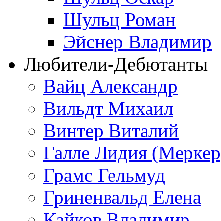
Шульц Роман
Эйснер Владимир
Любители-Дебютанты
Вайц Александр
Вильдт Михаил
Винтер Виталий
Галле Лидия (Меркер
Грамс Гельмуд
Гриненвальд Елена
Кайков Владимир