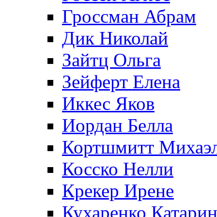
Гроссман Абрам
Дик Николай
Зайтц Ольга
Зейферт Елена
Иккес Яков
Иордан Белла
Кортшмитт Михаэ
Косско Нелли
Крекер Ирене
Кухаренко Катарин