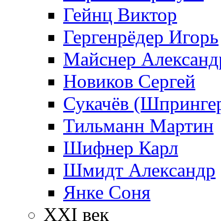
Гейнц Виктор
Гергенрёдер Игорь
Майснер Александ
Новиков Сергей
Сукачёв (Шпрингер
Тильманн Мартин
Шифнер Карл
Шмидт Александр
Янке Соня
XXI век