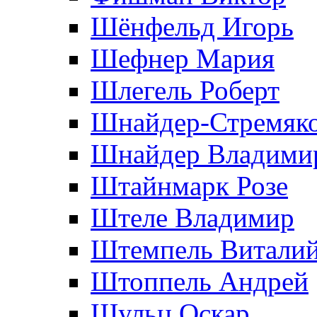
Шёнфельд Игорь
Шефнер Мария
Шлегель Роберт
Шнайдер-Стремяко
Шнайдер Владими
Штайнмарк Розe
Штеле Владимир
Штемпель Витали
Штоппель Андрей
Шульц Оскар