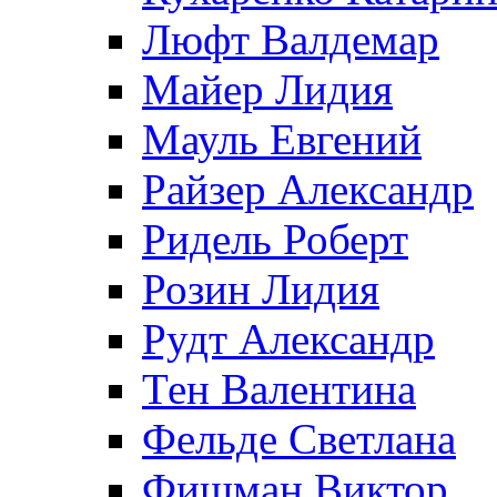
Люфт Валдемaр
Майер Лидия
Мауль Евгений
Райзер Александр
Ридель Роберт
Розин Лидия
Рудт Александр
Тен Валентина
Фельде Светлана
Фишман Виктор