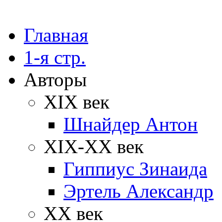
Главная
1-я стр.
Авторы
XIX век
Шнайдер Антон
XIX-XX век
Гиппиус Зинаида
Эртель Александр
XX век