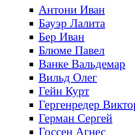
Антони Иван
Бауэр Лалита
Бер Иван
Блюме Павел
Ванке Вальдемар
Вильд Олег
Гейн Курт
Гергенредер Викто
Герман Сергей
Госсен Агнес