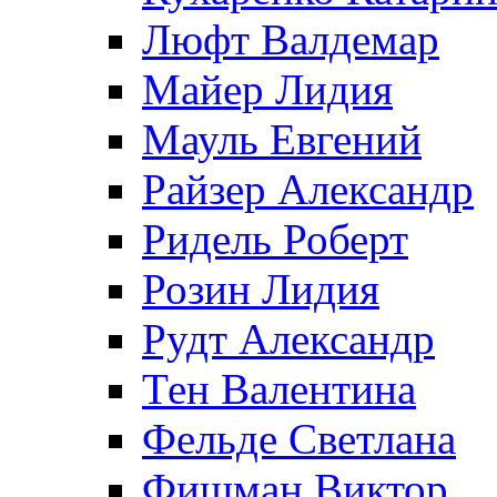
Люфт Валдемaр
Майер Лидия
Мауль Евгений
Райзер Александр
Ридель Роберт
Розин Лидия
Рудт Александр
Тен Валентина
Фельде Светлана
Фишман Виктор