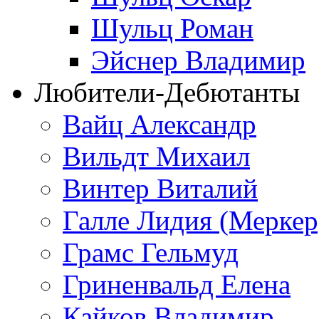
Шульц Роман
Эйснер Владимир
Любители-Дебютанты
Вайц Александр
Вильдт Михаил
Винтер Виталий
Галле Лидия (Меркер
Грамс Гельмуд
Гриненвальд Елена
Кайков Владимир