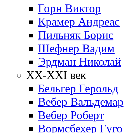
Горн Виктор
Крамер Андреас
Пильняк Борис
Шефнер Вадим
Эрдман Николай
ХХ-XXI век
Бельгер Герольд
Вебер Вальдемар
Вебер Роберт
Вормсбехер Гуго