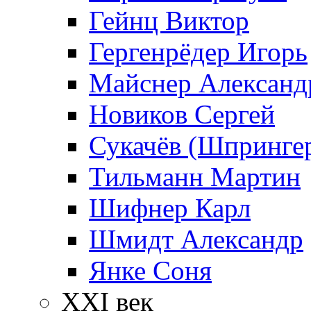
Гейнц Виктор
Гергенрёдер Игорь
Майснер Александ
Новиков Сергей
Сукачёв (Шпрингер
Тильманн Мартин
Шифнер Карл
Шмидт Александр
Янке Соня
XXI век