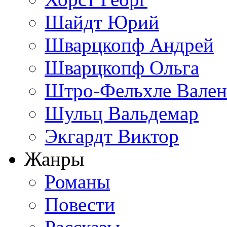
Шайдт Юрий
Шварцкопф Андрей
Шварцкопф Ольга
Штро-Фельхле Вален
Шульц Вальдемар
Экгардт Виктор
Жанры
Романы
Повести