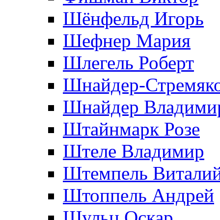
Шёнфельд Игорь
Шефнер Мария
Шлегель Роберт
Шнайдер-Стремяко
Шнайдер Владими
Штайнмарк Розe
Штеле Владимир
Штемпель Витали
Штоппель Андрей
Шульц Оскар