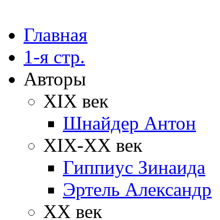
Главная
1-я стр.
Авторы
XIX век
Шнайдер Антон
XIX-XX век
Гиппиус Зинаида
Эртель Александр
XX век