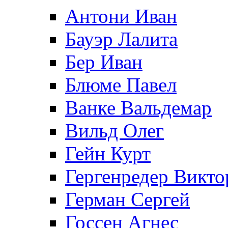
Антони Иван
Бауэр Лалита
Бер Иван
Блюме Павел
Ванке Вальдемар
Вильд Олег
Гейн Курт
Гергенредер Викто
Герман Сергей
Госсен Агнес