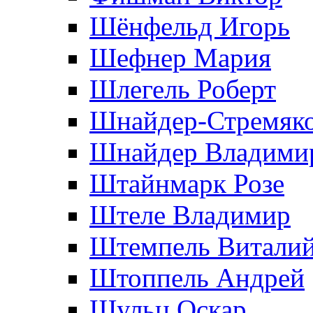
Шёнфельд Игорь
Шефнер Мария
Шлегель Роберт
Шнайдер-Стремяко
Шнайдер Владими
Штайнмарк Розe
Штеле Владимир
Штемпель Витали
Штоппель Андрей
Шульц Оскар