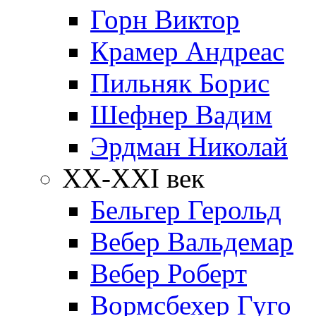
Горн Виктор
Крамер Андреас
Пильняк Борис
Шефнер Вадим
Эрдман Николай
ХХ-XXI век
Бельгер Герольд
Вебер Вальдемар
Вебер Роберт
Вормсбехер Гуго