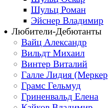
Шульц Роман
Эйснер Владимир
Любители-Дебютанты
Вайц Александр
Вильдт Михаил
Винтер Виталий
Галле Лидия (Меркер
Грамс Гельмуд
Гриненвальд Елена
Кайков Владимир