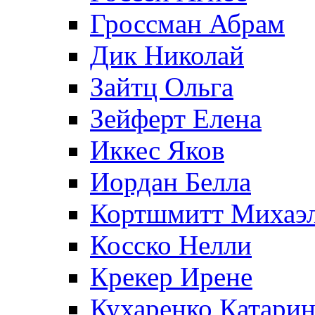
Гроссман Абрам
Дик Николай
Зайтц Ольга
Зейферт Елена
Иккес Яков
Иордан Белла
Кортшмитт Михаэ
Косско Нелли
Крекер Ирене
Кухаренко Катарин