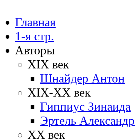
Главная
1-я стр.
Авторы
XIX век
Шнайдер Антон
XIX-XX век
Гиппиус Зинаида
Эртель Александр
XX век