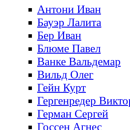
Антони Иван
Бауэр Лалита
Бер Иван
Блюме Павел
Ванке Вальдемар
Вильд Олег
Гейн Курт
Гергенредер Викто
Герман Сергей
Госсен Агнес