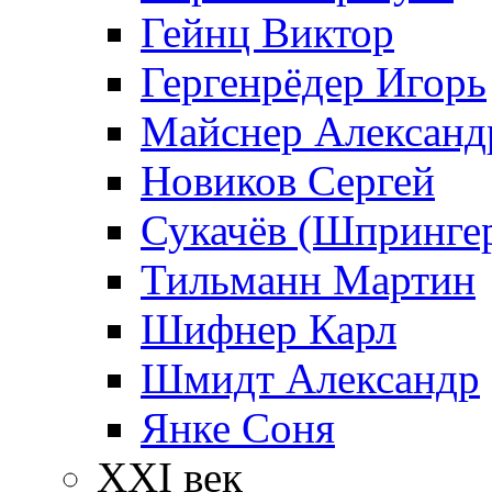
Гейнц Виктор
Гергенрёдер Игорь
Майснер Александ
Новиков Сергей
Сукачёв (Шпрингер
Тильманн Мартин
Шифнер Карл
Шмидт Александр
Янке Соня
XXI век