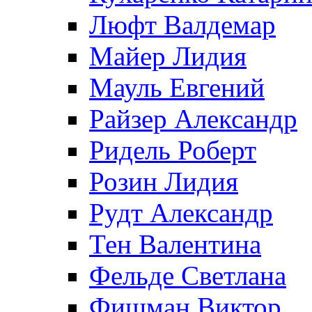
Люфт Валдемaр
Майер Лидия
Мауль Евгений
Райзер Александр
Ридель Роберт
Розин Лидия
Рудт Александр
Тен Валентина
Фельде Светлана
Фишман Виктор