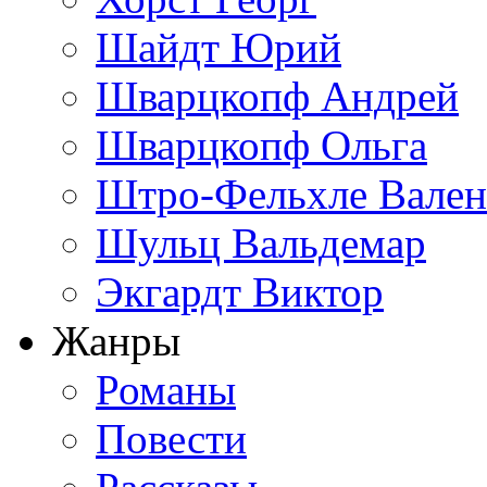
Шайдт Юрий
Шварцкопф Андрей
Шварцкопф Ольга
Штро-Фельхле Вален
Шульц Вальдемар
Экгардт Виктор
Жанры
Романы
Повести