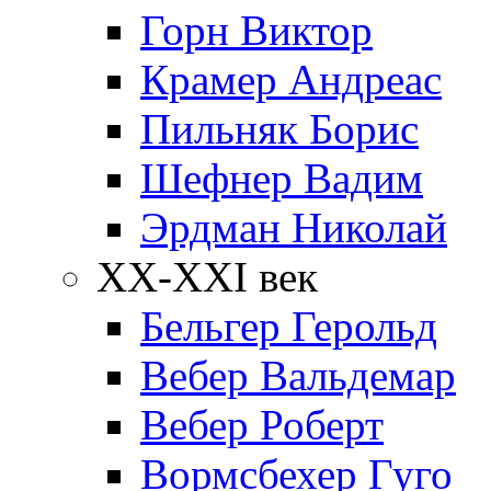
Горн Виктор
Крамер Андреас
Пильняк Борис
Шефнер Вадим
Эрдман Николай
ХХ-XXI век
Бельгер Герольд
Вебер Вальдемар
Вебер Роберт
Вормсбехер Гуго