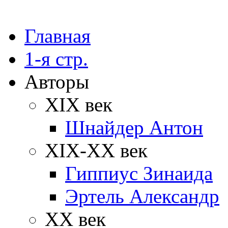
Главная
1-я стр.
Авторы
XIX век
Шнайдер Антон
XIX-XX век
Гиппиус Зинаида
Эртель Александр
XX век