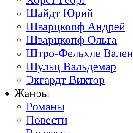
Шайдт Юрий
Шварцкопф Андрей
Шварцкопф Ольга
Штро-Фельхле Вален
Шульц Вальдемар
Экгардт Виктор
Жанры
Романы
Повести