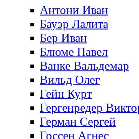
Антони Иван
Бауэр Лалита
Бер Иван
Блюме Павел
Ванке Вальдемар
Вильд Олег
Гейн Курт
Гергенредер Викто
Герман Сергей
Госсен Агнес