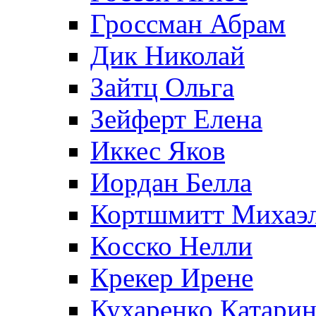
Гроссман Абрам
Дик Николай
Зайтц Ольга
Зейферт Елена
Иккес Яков
Иордан Белла
Кортшмитт Михаэ
Косско Нелли
Крекер Ирене
Кухаренко Катарин