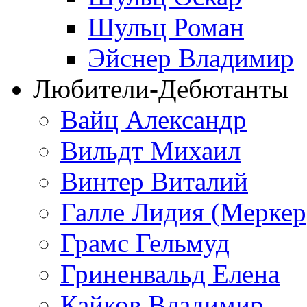
Шульц Роман
Эйснер Владимир
Любители-Дебютанты
Вайц Александр
Вильдт Михаил
Винтер Виталий
Галле Лидия (Меркер
Грамс Гельмуд
Гриненвальд Елена
Кайков Владимир