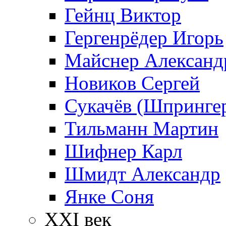
Гейнц Виктор
Гергенрёдер Игорь
Майснер Александ
Новиков Сергей
Сукачёв (Шпрингер
Тильманн Мартин
Шифнер Карл
Шмидт Александр
Янке Соня
XXI век