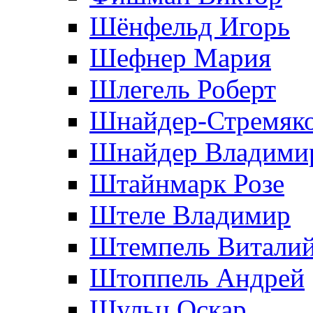
Шёнфельд Игорь
Шефнер Мария
Шлегель Роберт
Шнайдер-Стремяко
Шнайдер Владими
Штайнмарк Розe
Штеле Владимир
Штемпель Витали
Штоппель Андрей
Шульц Оскар