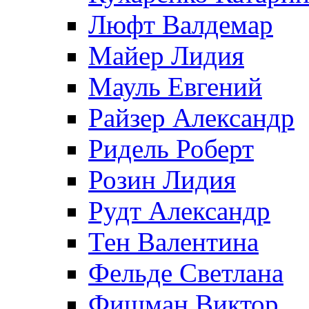
Люфт Валдемaр
Майер Лидия
Мауль Евгений
Райзер Александр
Ридель Роберт
Розин Лидия
Рудт Александр
Тен Валентина
Фельде Светлана
Фишман Виктор