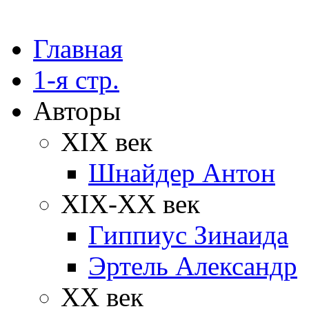
Главная
1-я стр.
Авторы
XIX век
Шнайдер Антон
XIX-XX век
Гиппиус Зинаида
Эртель Александр
XX век