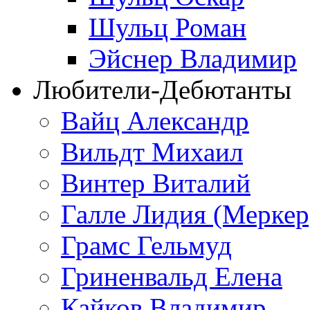
Шульц Роман
Эйснер Владимир
Любители-Дебютанты
Вайц Александр
Вильдт Михаил
Винтер Виталий
Галле Лидия (Меркер
Грамс Гельмуд
Гриненвальд Елена
Кайков Владимир