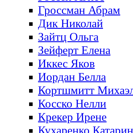
Гроссман Абрам
Дик Николай
Зайтц Ольга
Зейферт Елена
Иккес Яков
Иордан Белла
Кортшмитт Михаэ
Косско Нелли
Крекер Ирене
Кухаренко Катарин