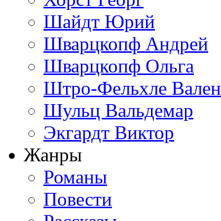
Шайдт Юрий
Шварцкопф Андрей
Шварцкопф Ольга
Штро-Фельхле Вален
Шульц Вальдемар
Экгардт Виктор
Жанры
Романы
Повести