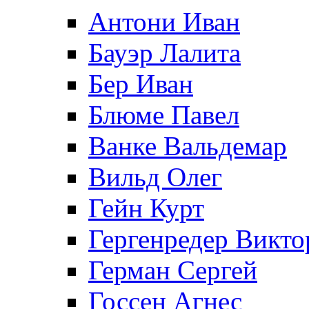
Антони Иван
Бауэр Лалита
Бер Иван
Блюме Павел
Ванке Вальдемар
Вильд Олег
Гейн Курт
Гергенредер Викто
Герман Сергей
Госсен Агнес