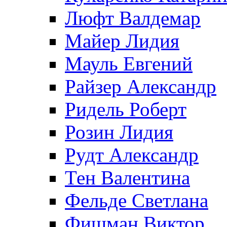
Люфт Валдемaр
Майер Лидия
Мауль Евгений
Райзер Александр
Ридель Роберт
Розин Лидия
Рудт Александр
Тен Валентина
Фельде Светлана
Фишман Виктор