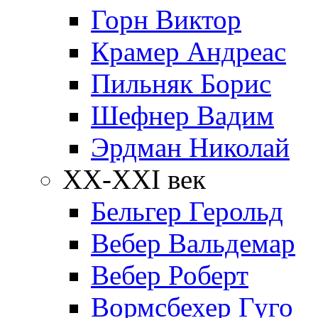
Горн Виктор
Крамер Андреас
Пильняк Борис
Шефнер Вадим
Эрдман Николай
ХХ-XXI век
Бельгер Герольд
Вебер Вальдемар
Вебер Роберт
Вормсбехер Гуго