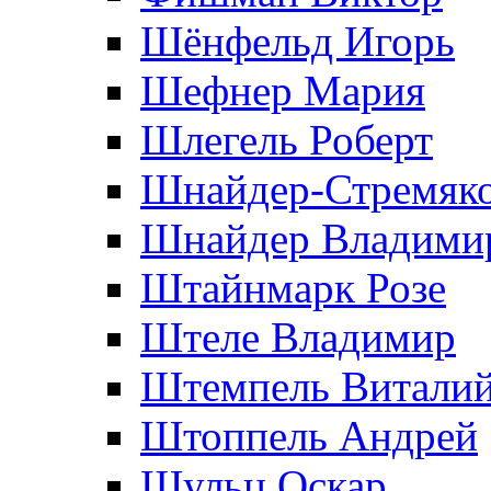
Шёнфельд Игорь
Шефнер Мария
Шлегель Роберт
Шнайдер-Стремяко
Шнайдер Владими
Штайнмарк Розe
Штеле Владимир
Штемпель Витали
Штоппель Андрей
Шульц Оскар