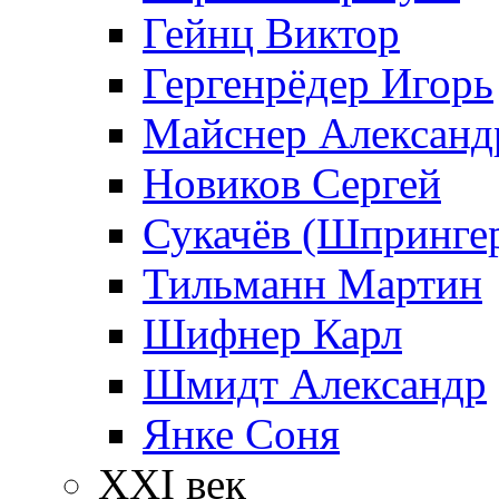
Гейнц Виктор
Гергенрёдер Игорь
Майснер Александ
Новиков Сергей
Сукачёв (Шпрингер
Тильманн Мартин
Шифнер Карл
Шмидт Александр
Янке Соня
XXI век