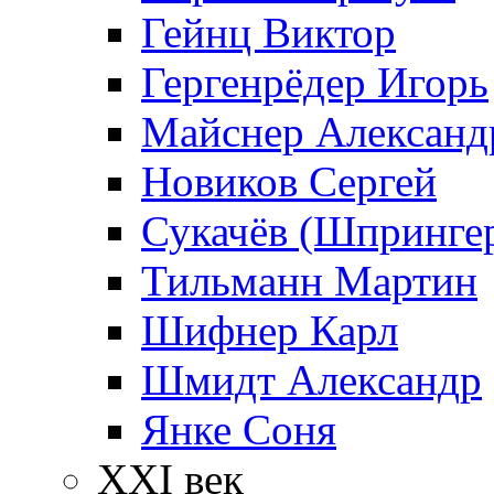
Гейнц Виктор
Гергенрёдер Игорь
Майснер Александ
Новиков Сергей
Сукачёв (Шпрингер
Тильманн Мартин
Шифнер Карл
Шмидт Александр
Янке Соня
XXI век