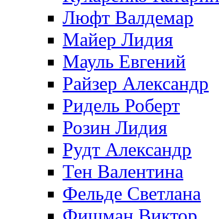
Люфт Валдемaр
Майер Лидия
Мауль Евгений
Райзер Александр
Ридель Роберт
Розин Лидия
Рудт Александр
Тен Валентина
Фельде Светлана
Фишман Виктор