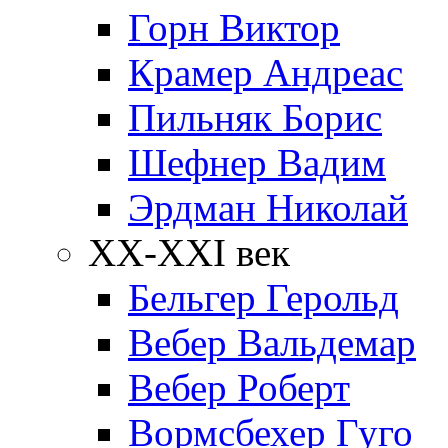
Горн Виктор
Крамер Андреас
Пильняк Борис
Шефнер Вадим
Эрдман Николай
ХХ-XXI век
Бельгер Герольд
Вебер Вальдемар
Вебер Роберт
Вормсбехер Гуго