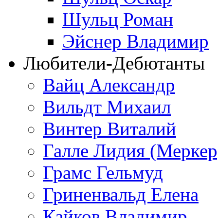
Шульц Роман
Эйснер Владимир
Любители-Дебютанты
Вайц Александр
Вильдт Михаил
Винтер Виталий
Галле Лидия (Меркер
Грамс Гельмуд
Гриненвальд Елена
Кайков Владимир