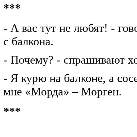
***
- А вас тут не любят! - го
с балкона.
- Почему? - спрашивают хо
- Я курю на балконе, а сос
мне «Морда» – Морген.
***