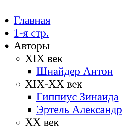
Главная
1-я стр.
Авторы
XIX век
Шнайдер Антон
XIX-XX век
Гиппиус Зинаида
Эртель Александр
XX век