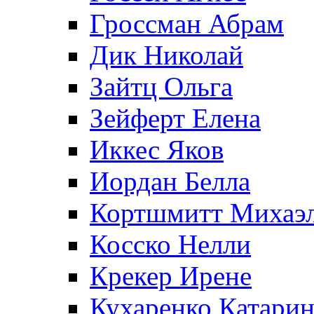
Гроссман Абрам
Дик Николай
Зайтц Ольга
Зейферт Елена
Иккес Яков
Иордан Белла
Кортшмитт Михаэ
Косско Нелли
Крекер Ирене
Кухаренко Катарин