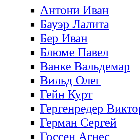
Антони Иван
Бауэр Лалита
Бер Иван
Блюме Павел
Ванке Вальдемар
Вильд Олег
Гейн Курт
Гергенредер Викто
Герман Сергей
Госсен Агнес