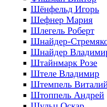
Шёнфельд Игорь
Шефнер Мария
Шлегель Роберт
Шнайдер-Стремяко
Шнайдер Владими
Штайнмарк Розe
Штеле Владимир
Штемпель Витали
Штоппель Андрей
Шульц Оскар