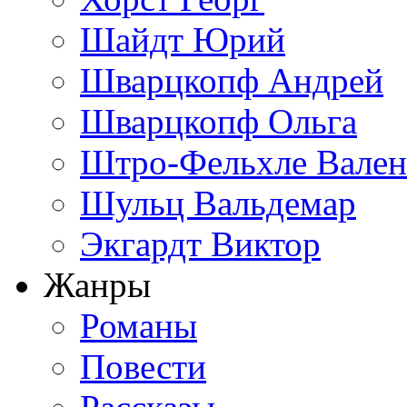
Шайдт Юрий
Шварцкопф Андрей
Шварцкопф Ольга
Штро-Фельхле Вален
Шульц Вальдемар
Экгардт Виктор
Жанры
Романы
Повести